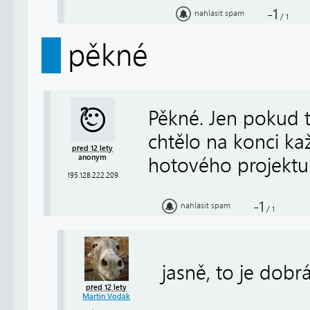
-1
nahlásit spam
/
1
pěkné
Pěkné. Jen pokud t
chtělo na konci ka
před 12 lety
anonym
hotového projektu
195.128.222.209
-1
nahlásit spam
/
1
jasně, to je dobr
před 12 lety
Martin Vodák