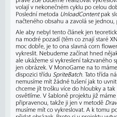
právě zde budeme realizovat vykreslov
volají v nekonečném cyklu po celou d
Poslední metoda
UnloadContent
pak sl
načteného obsahu a zavolá se jednou, p
Ale aby nebyl tento článek jen teoret
na modré pozadí (těm co znají staré XN
moc dobře, je to ona slavná corn flowe
vykreslit. Nebudeme začínat hned něj
ale ukážeme si vykreslení takzvaného spr
jen obrázek. V MonoGame na to máme 
dispozici třídu
SpriteBatch
. Tato třída n
nemusíme mít žádné tušení jak to uvnit
chceme jít trošku více do hloubky a tak s
osvětlíme. V šabloně projektu již máme 
připravenou, takže ji jen v metodě
Dra
musíme mít co vykreslovat. A k tomu p
přidat obrázek. Proto si v projektu vyt