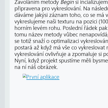
Zavoláním metody
Begin
si incializujem
připravena pro vykreslování. Na násled
dáváme jakýsi záznam toho, co se má vy
vykreslujeme naši texturu na pozici (1
horním levém rohu. Poslední řádek pak
tomu název metody vůbec nenapovídá, j
se totiž snaží o optimalizaci vykreslován
postará až když má vše co vykreslovat 
vykreslování ovlivňuje a zpomaluje si p
Nyní, když projekt spustíme měli bysm
na ní náš obrázek.