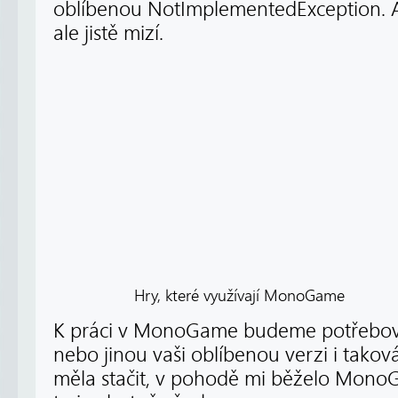
oblíbenou NotImplementedException. A
ale jistě mizí.
Hry, které využívají MonoGame
K práci v MonoGame budeme potřebovat
nebo jinou vaši oblíbenou verzi i takov
měla stačit, v pohodě mi běželo MonoG