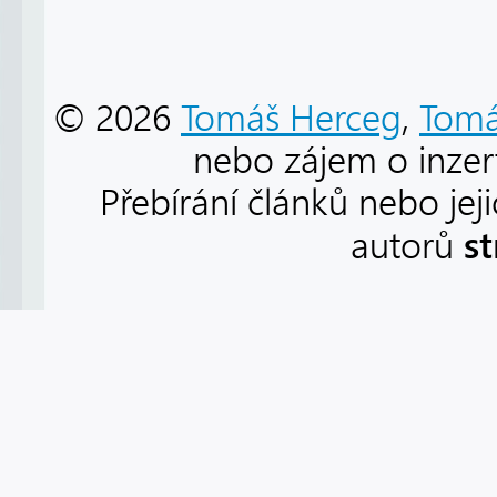
© 2026
Tomáš Herceg
,
Tomá
nebo zájem o inzert
Přebírání článků nebo jej
s
autorů