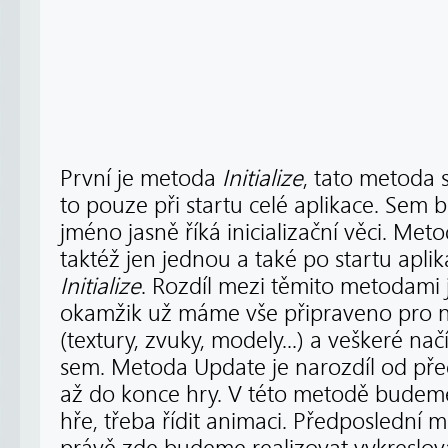
První je metoda
Initialize
, tato metoda 
to pouze při startu celé aplikace. Sem
jméno jasně říká inicializační věci. Met
taktéž jen jednou a také po startu apli
Initialize
. Rozdíl mezi těmito metodami j
okamžik už máme vše připraveno pro na
(textury, zvuky, modely...) a veškeré n
sem. Metoda Update je narozdíl od př
až do konce hry. V této metodě budeme
hře, třeba řídit animaci. Předposlední