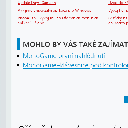
Update Days: Xamarin
Úvod do X
Vyvíjíme univerzální aplikace pro Windows
Vývoj her
PhoneGap - vývoj multiplatformních mobilních
Graficky n
aplikací - 3 dny
aplikacích
MOHLO BY VÁS TAKÉ ZAJÍMAT
MonoGame první nahlédnutí
MonoGame–klávesnice pod kontrolo