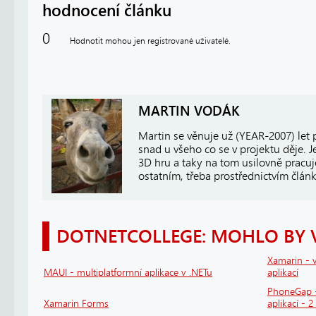
hodnocení článku
0
Hodnotit mohou jen registrované uživatelé.
MARTIN VODÁK
Martin se věnuje už (YEAR-2007) let 
snad u všeho co se v projektu děje. J
3D hru a taky na tom usilovně pracuj
ostatním, třeba prostřednictvím článk
DOTNETCOLLEGE: MOHLO BY 
Xamarin - v
MAUI - multiplatformní aplikace v .NETu
aplikací
PhoneGap -
Xamarin Forms
aplikací - 2