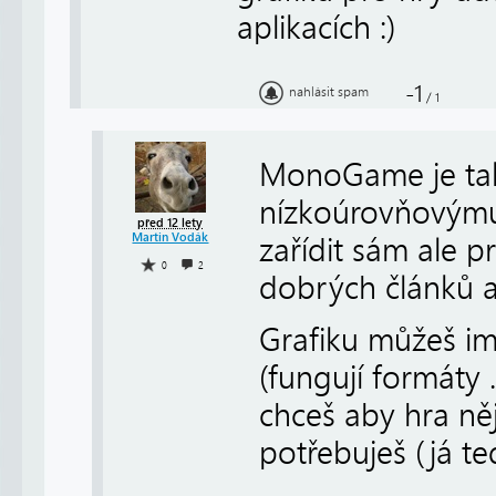
aplikacích :)
-1
nahlásit spam
/
1
MonoGame je tak 
nízkoúrovňovýmu,
před 12 lety
Martin Vodák
zařídit sám ale 
0
2
dobrých článků 
Grafiku můžeš i
(fungují formáty 
chceš aby hra něj
potřebuješ (já te