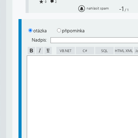
0
2
-1
nahlásit spam
/
1
otázka
připomínka
Nadpis: