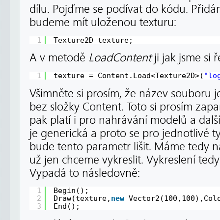
dílu. Pojďme se podívat do kódu. Přid
budeme mít uloženou texturu:
1
Texture2D texture;
A v metodě
LoadContent
ji jak jsme si 
1
texture = Content.Load<Texture2D>(
"lo
Všimněte si prosím, že název souboru j
bez složky Content. Toto si prosím zap
pak platí i pro nahrávání modelů a dalš
je generická a proto se pro jednotlivé 
bude tento parametr lišit. Máme tedy n
už jen chceme vykreslit. Vykreslení t
Vypadá to následovně:
1
Begin();
2
Draw(texture,
new
Vector2(100,100),Col
3
End();