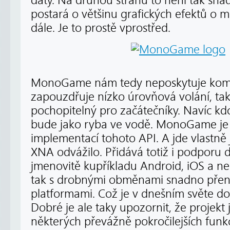
daty. Na druhou stranu to není tak snad
postará o většinu grafických efektů o
dále. Je to prostě vprostřed.
MonoGame nám tedy neposkytuje komple
zapouzdřuje nízko úrovňová volání, ta
pochopitelný pro začátečníky. Navíc kd
bude jako ryba ve vodě. MonoGame je 
implementací tohoto API. A jde vlastně 
XNA odvážilo. Přidává totiž i podporu d
jmenovitě kupříkladu Android, iOS a ne
tak s drobnými obměnami snadno přen
platformami. Což je v dnešním světe do
Dobré je ale taky upozornit, že projekt j
některých převážně pokročilejších fun