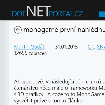
monogame první nahlédnu
Martin Vodák
31.01.2015
C#
,
XN
12655
zobrazení
Ahoj poprvé. V následující sérii článků
čtenářstvu něco málo o frameworku M
s 3D grafikou. A cože to to MonoGame 
vysvětlit právě v tomto článku.