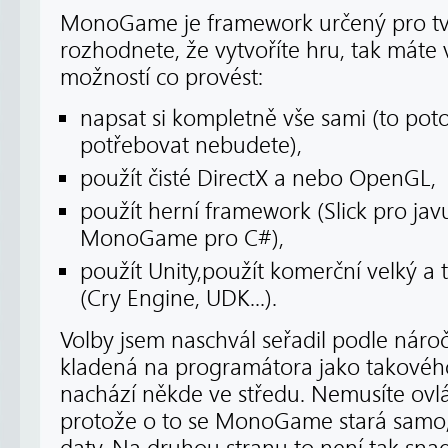
MonoGame je framework určený pro tvo
rozhodnete, že vytvoříte hru, tak máte 
možností co provést:
napsat si kompletně vše sami (to poto
potřebovat nebudete),
použít čisté DirectX a nebo OpenGL,
použít herní framework (Slick pro jav
MonoGame pro C#),
použít Unity,použít komerční velký a
(Cry Engine, UDK...).
Volby jsem naschvál seřadil podle nároč
kladená na programátora jako takové
nachází někde ve středu. Nemusíte ovlá
protože o to se MonoGame stará samo, 