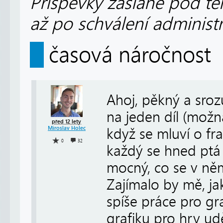
Příspěvky zaslané pod te
až po schválení administ
časová náročnost
Ahoj, pěkný a sro
na jeden díl (možn
před 12 lety
Miroslav Holec
když se mluví o fr
0
32
každý se hned ptá (
mocný, co se v něm 
Zajímalo by mě, jak
spíše práce pro gr
grafiku pro hry ud