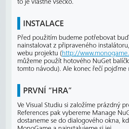
to je vlastně všecko.
INSTALACE
Před použitím budeme potřebovat b
nainstalovat z připraveného instalátoru,
webu projektu (
http://www.monogame.
můžeme použít hotového NuGet balíčku
tomto návodu). Ale konec řečí pojďme 
PRVNÍ “HRA”
Ve Visual Studiu si založíme prázdný pr
References pak vybereme Manage NuG
dostaneme se do dialogového okna, kde
MonoGame a nainstalujeme si jej.