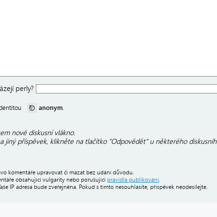
zejí perly?
anonym
 identitou
.
em nové diskusní vlákno.
 jiný příspěvek, klikněte na tlačítko "Odpovědět" u některého diskusníh
právo komentáře upravovat či mazat bez udání důvodu.
áře obsahující vulgarity nebo porušující
pravidla publikování
.
Vaše IP adresa bude zveřejněna. Pokud s tímto nesouhlasíte, příspěvek neodesílejte.