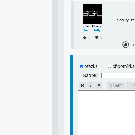
blog byl z
před 18 lety
Jozef Hollý
35
82
na
otázka
připomínka
Nadpis: