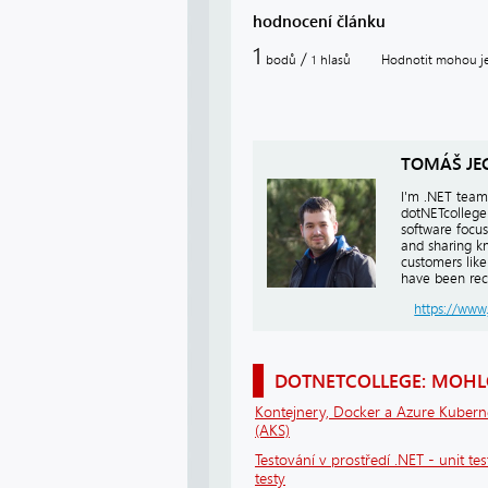
hodnocení článku
1
/
bodů
hlasů
Hodnotit mohou jen
1
TOMÁŠ JE
I'm .NET team 
dotNETcollege
software focu
and sharing kn
customers lik
have been rec
https://www
DOTNETCOLLEGE: MOHLO
Kontejnery, Docker a Azure Kubern
(AKS)
Testování v prostředí .NET - unit tes
testy