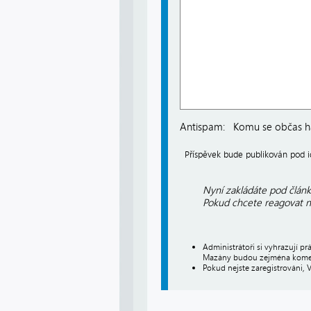
Antispam:
Komu se občas há
Příspěvek bude publikován pod
Nyní zakládáte pod článk
Pokud chcete reagovat na
Administrátoři si vyhrazují 
Mazány budou zejména koment
Pokud nejste zaregistrováni, 