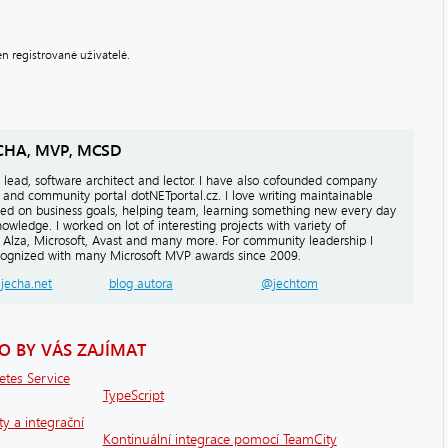
 registrované uživatelé.
CHA, MVP, MCSD
lead, software architect and lector. I have also cofounded company
 and community portal dotNETportal.cz. I love writing maintainable
sed on business goals, helping team, learning something new every day
owledge. I worked on lot of interesting projects with variety of
e Alza, Microsoft, Avast and many more. For community leadership I
ognized with many Microsoft MVP awards since 2009.
.jecha.net
blog autora
@jechtom
 BY VÁS ZAJÍMAT
etes Service
TypeScript
ty a integrační
Kontinuální integrace pomocí TeamCity