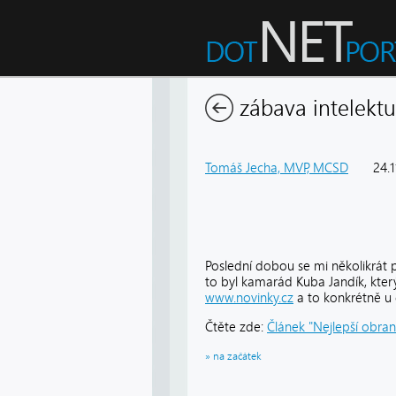
zábava intelektu
Tomáš Jecha, MVP, MCSD
24.
Poslední dobou se mi několikrát
to byl kamarád Kuba Jandík, kte
www.novinky.cz
a to konkrétně u 
Čtěte zde:
Článek "Nejlepší obrano
» na začátek