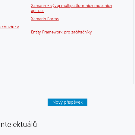
Xamarin - vývoj multiplatformních mobilních
aplikací
Xamarin Forms
 struktur a
Entity Framework pro začátečníky
Nový příspěvek
intelektuálů