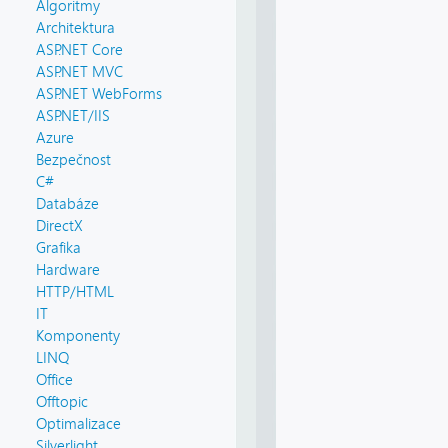
Algoritmy
Architektura
ASP.NET Core
ASP.NET MVC
ASP.NET WebForms
ASP.NET/IIS
Azure
Bezpečnost
C#
Databáze
DirectX
Grafika
Hardware
HTTP/HTML
IT
Komponenty
LINQ
Office
Offtopic
Optimalizace
Silverlight