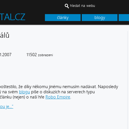
hledat na webu
články
blogy
álů
11.2007
11502
zobrazení
 poštestilo, že díky někomu jinému nemusím nadávat. Naposledy
rý na svém
blogu
píše o diskuzích na serverech typu
článku (nejen) o naší hře
Robo Empire
.
u je..."