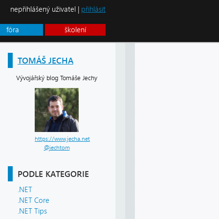
nepřihlášený uživatel |
přihlásit
fóra
školení
TOMÁŠ JECHA
Vývojářský blog Tomáše Jechy
https://www.jecha.net
@jechtom
PODLE KATEGORIE
.NET
.NET Core
.NET Tips