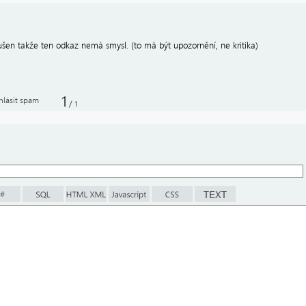
rušen takže ten odkaz nemá smysl. (to má být upozornění, ne kritika)
1
hlásit spam
/
1