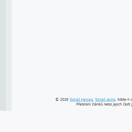
© 2026
Tomáš Herceg
,
Tomáš Jecha
. Máte-li 
Přebírání článků nebo jejich část