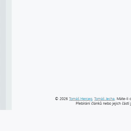
© 2026
Tomáš Herceg
,
Tomáš Jecha
. Máte-li 
Přebírání článků nebo jejich část