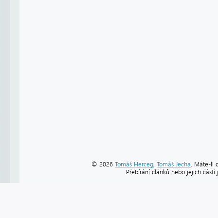
© 2026
Tomáš Herceg
,
Tomáš Jecha
. Máte-li 
Přebírání článků nebo jejich část