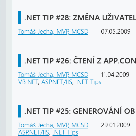
.NET TIP #28: ZMĚNA UŽIVAT
Tomáš Jecha, MVP, MCSD
07.05.2009
.NET TIP #26: ČTENÍ Z APP.CO
Tomáš Jecha, MVP, MCSD
11.04.2009
VB.NET
,
ASP.NET/IIS
,
.NET Tips
.NET TIP #25: GENEROVÁNÍ O
Tomáš Jecha, MVP, MCSD
29.01.2009
ASP.NET/IIS
,
.NET Tips