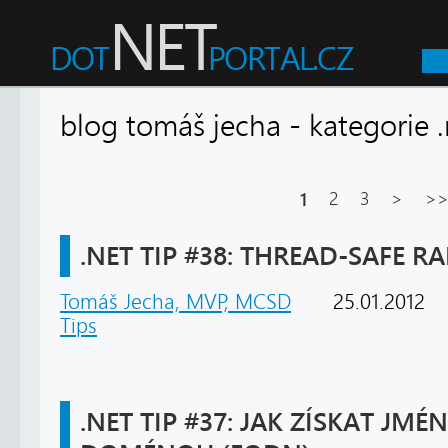
blog tomáš jecha - kategorie
1
2
3
>
>
.NET TIP #38: THREAD-SAFE 
Tomáš Jecha, MVP, MCSD
25.01.2012
Tips
.NET TIP #37: JAK ZÍSKAT JMÉ