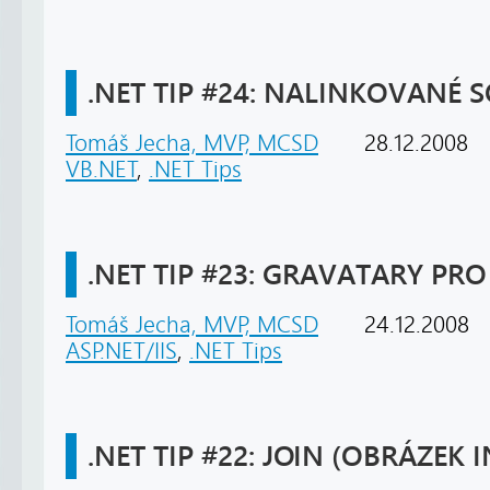
.NET TIP #24: NALINKOVANÉ 
Tomáš Jecha, MVP, MCSD
28.12.2008
VB.NET
,
.NET Tips
.NET TIP #23: GRAVATARY PR
Tomáš Jecha, MVP, MCSD
24.12.2008
ASP.NET/IIS
,
.NET Tips
.NET TIP #22: JOIN (OBRÁZEK I