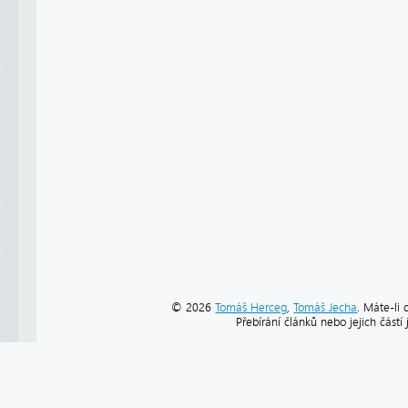
© 2026
Tomáš Herceg
,
Tomáš Jecha
. Máte-li 
Přebírání článků nebo jejich část