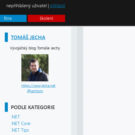
nepřihlášený uživatel |
přihlásit
fóra
školení
TOMÁŠ JECHA
Vývojářský blog Tomáše Jechy
https://www.jecha.net
@jechtom
PODLE KATEGORIE
.NET
.NET Core
.NET Tips