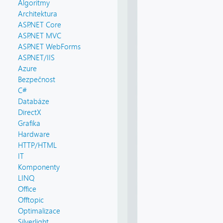
Algoritmy
Architektura
ASP.NET Core
ASP.NET MVC
ASP.NET WebForms
ASP.NET/IIS
Azure
Bezpečnost
C#
Databáze
DirectX
Grafika
Hardware
HTTP/HTML
IT
Komponenty
LINQ
Office
Offtopic
Optimalizace
Silverlight