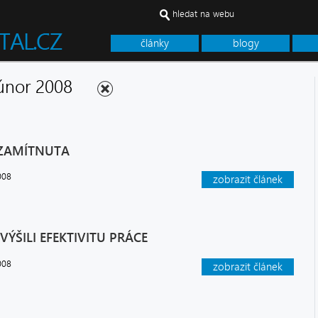
hledat na webu
články
blogy
- únor 2008
 ZAMÍTNUTA
008
zobrazit článek
ÝŠILI EFEKTIVITU PRÁCE
008
zobrazit článek