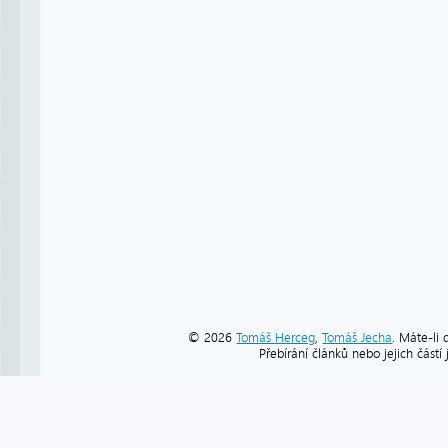
© 2026
Tomáš Herceg
,
Tomáš Jecha
. Máte-li 
Přebírání článků nebo jejich část