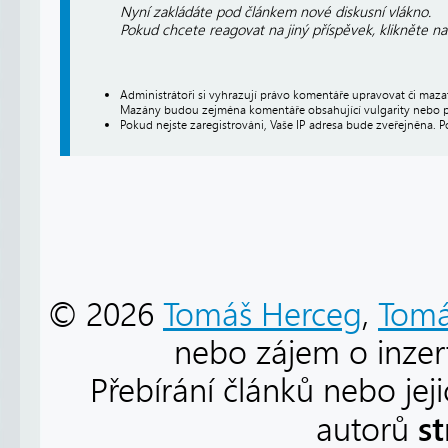
Nyní zakládáte pod článkem nové diskusní vlákno.
Pokud chcete reagovat na jiný příspěvek, klikněte n
Administrátoři si vyhrazují právo komentáře upravovat či maz
Mazány budou zejména komentáře obsahující vulgarity nebo p
Pokud nejste zaregistrováni, Vaše IP adresa bude zveřejněna. P
© 2026
Tomáš Herceg
,
Tomá
nebo zájem o inzert
Přebírání článků nebo jej
s
autorů