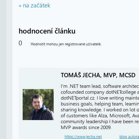
» na začátek
hodnocení článku
0
Hodnotit mohou jen registrované uživatelé.
TOMÁŠ JECHA, MVP, MCSD
I'm .NET team lead, software architect
cofounded company dotNETcollege 
dotNETportal.cz. I love writing main
business goals, helping team, learn
sharing knowledge. I worked on lot of
of customers like Alza, Microsoft, A
community leadership I have been r
MVP awards since 2009.
https://www.jecha.net
blog autor