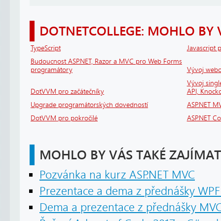
DOTNETCOLLEGE: MOHLO BY 
TypeScript
Javascript 
Budoucnost ASP.NET, Razor a MVC pro Web Forms
programátory
Vývoj webov
Vývoj sing
DotVVM pro začátečníky
API, Knock
Upgrade programátorských dovedností
ASP.NET MV
DotVVM pro pokročilé
ASP.NET Cor
MOHLO BY VÁS TAKÉ ZAJÍMAT
Pozvánka na kurz ASP.NET MVC
Prezentace a dema z přednášky WPF -
Dema a prezentace z přednášky MVC