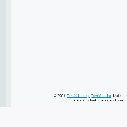
© 2026
Tomáš Herceg
,
Tomáš Jecha
. Máte-li 
Přebírání článků nebo jejich část