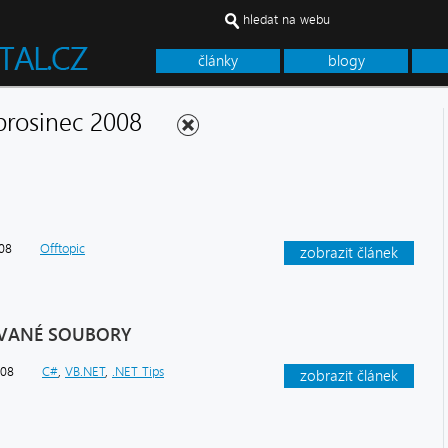
hledat na webu
články
blogy
- prosinec 2008
008
Offtopic
zobrazit článek
KOVANÉ SOUBORY
008
C#
,
VB.NET
,
.NET Tips
zobrazit článek