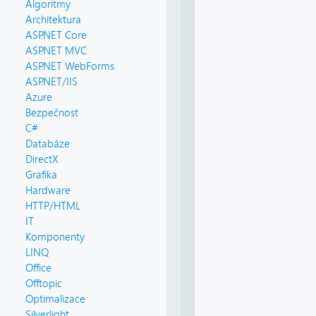
Algoritmy
Architektura
ASP.NET Core
ASP.NET MVC
ASP.NET WebForms
ASP.NET/IIS
Azure
Bezpečnost
C#
Databáze
DirectX
Grafika
Hardware
HTTP/HTML
IT
Komponenty
LINQ
Office
Offtopic
Optimalizace
Silverlight