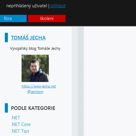
nepřihlášený uživatel |
přihlásit
fóra
školení
TOMÁŠ JECHA
Vývojářský blog Tomáše Jechy
https://www.jecha.net
@jechtom
PODLE KATEGORIE
.NET
.NET Core
.NET Tips