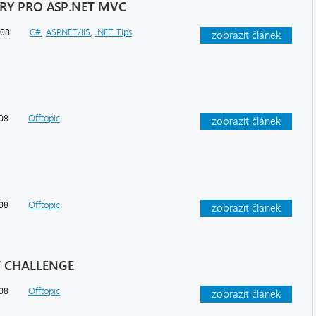
ARY PRO ASP.NET MVC
008
C#
,
ASP.NET/IIS
,
.NET Tips
zobrazit článek
008
Offtopic
zobrazit článek
008
Offtopic
zobrazit článek
T CHALLENGE
008
Offtopic
zobrazit článek