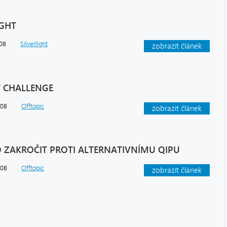
IGHT
008
Silverlight
zobrazit článek
T CHALLENGE
008
Offtopic
zobrazit článek
LO ZAKROČIT PROTI ALTERNATIVNÍMU QIPU
008
Offtopic
zobrazit článek