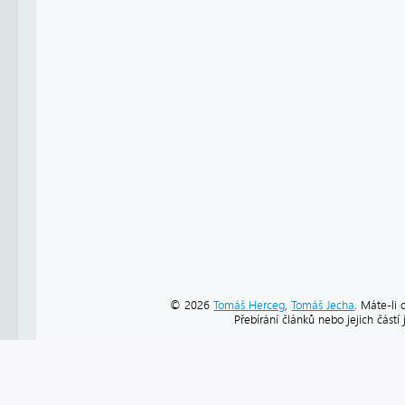
© 2026
Tomáš Herceg
,
Tomáš Jecha
. Máte-li 
Přebírání článků nebo jejich část