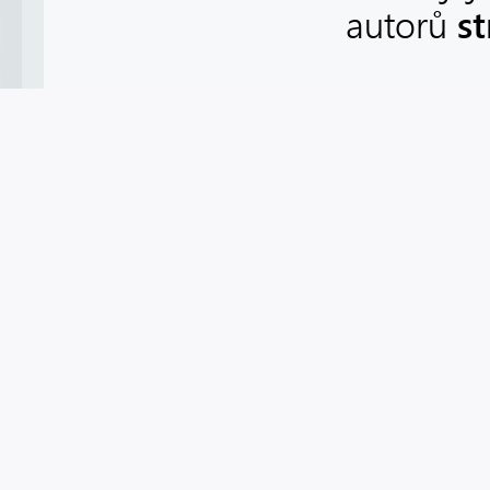
s
autorů