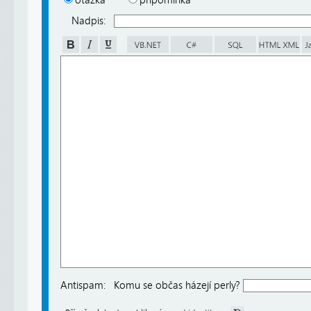
otázka
připomínka
Nadpis:
Antispam:
Komu se občas házejí perly?