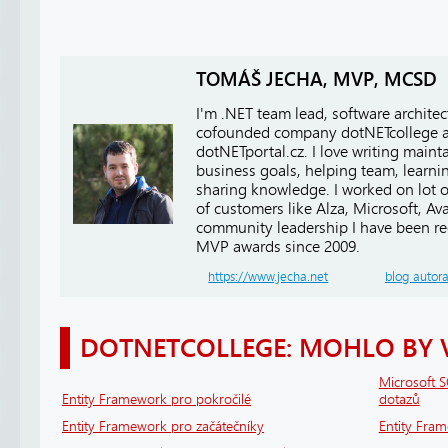
TOMÁŠ JECHA, MVP, MCSD
I'm .NET team lead, software architect
cofounded company dotNETcollege 
dotNETportal.cz. I love writing main
business goals, helping team, learn
sharing knowledge. I worked on lot of
of customers like Alza, Microsoft, A
community leadership I have been r
MVP awards since 2009.
https://www.jecha.net
blog autor
DOTNETCOLLEGE: MOHLO BY 
Microsoft S
Entity Framework pro pokročilé
dotazů
Entity Framework pro začátečníky
Entity Fra