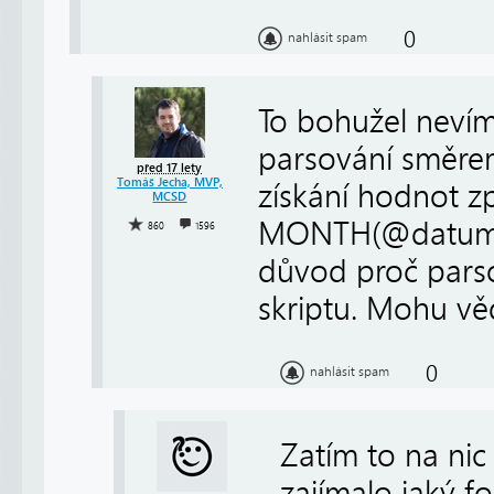
0
nahlásit spam
To bohužel nevím
parsování směre
před 17 lety
Tomáš Jecha, MVP,
získání hodnot z
MCSD
MONTH(@datum) 
860
1596
důvod proč parso
skriptu. Mohu věd
0
nahlásit spam
Zatím to na nic
zajímalo jaký f