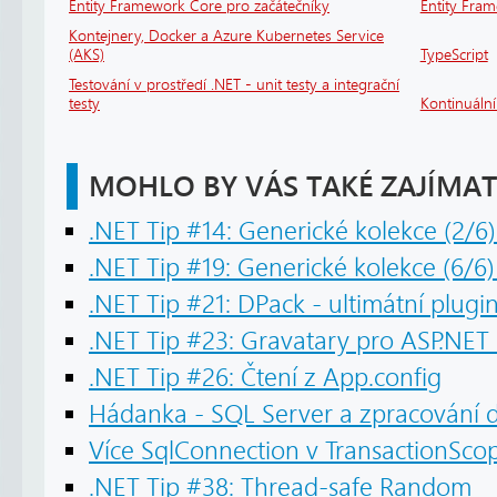
Entity Framework Core pro začátečníky
Entity Fra
Kontejnery, Docker a Azure Kubernetes Service
(AKS)
TypeScript
Testování v prostředí .NET - unit testy a integrační
testy
Kontinuáln
MOHLO BY VÁS TAKÉ ZAJÍMAT
.NET Tip #14: Generické kolekce (2/6)
.NET Tip #19: Generické kolekce (6/6
.NET Tip #21: DPack - ultimátní plugi
.NET Tip #23: Gravatary pro ASP.NE
.NET Tip #26: Čtení z App.config
Hádanka - SQL Server a zpracování 
Více SqlConnection v TransactionSco
.NET Tip #38: Thread-safe Random