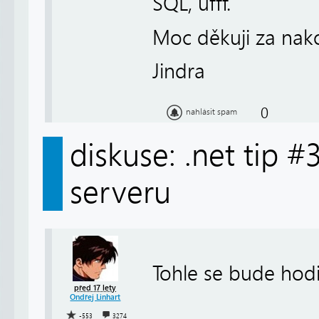
SQL, ufff.
Moc děkuji za nak
Jindra
0
nahlásit spam
diskuse: .net tip 
serveru
Tohle se bude hodi
před 17 lety
Ondřej Linhart
-553
3274