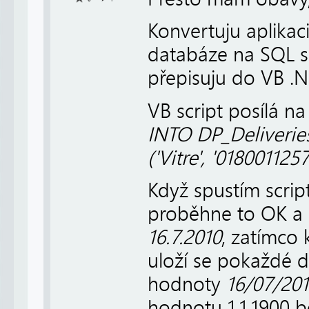
Konvertuju aplikac
databáze na SQL se
přepisuju do VB .N
VB script posílá na
INTO DP_Deliveries
('Vitre', '018001125
Když spustím scrip
proběhne to OK 
16.7.2010
, zatímco 
uloží se pokaždé
hodnoty
16/07/20
hodnotu 1.1.1900 b