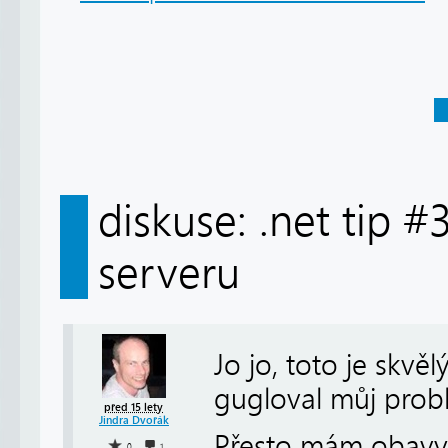
diskuse: .net tip 
serveru
Jo jo, toto je skvěl
gugloval můj probl
před 15 lety
Jindra Dvořák
Přesto mám obavy,
0
1