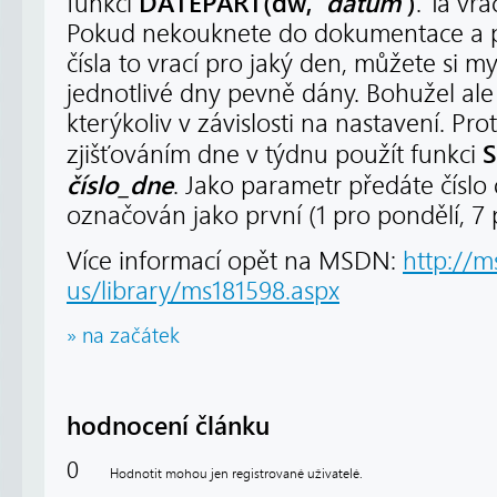
DATEPART(dw,
‘datum’
)
funkcí
. Ta vr
Pokud nekouknete do dokumentace a po
čísla to vrací pro jaký den, můžete si mys
jednotlivé dny pevně dány. Bohužel al
kterýkoliv v závislosti na nastavení. Prot
S
zjišťováním dne v týdnu použít funkci
číslo_dne
. Jako parametr předáte číslo
označován jako první (1 pro pondělí, 7 
Více informací opět na MSDN:
http://m
us/library/ms181598.aspx
» na začátek
hodnocení článku
0
Hodnotit mohou jen registrované uživatelé.