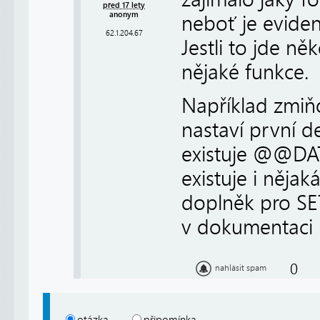
před 17 lety
anonym
neboť je eviden
62.1.204.67
Jestli to jde n
nějaké funkce.
Například zmiň
nastaví první d
existuje @@DATE
existuje i nějak
doplněk pro S
v dokumentaci n
0
nahlásit spam