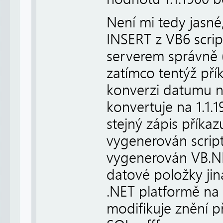
Není mi tedy jasné
INSERT z VB6 scri
serverem správně (
zatímco tentýž pří
konverzi datumu n
konvertuje na 1.1.
stejný zápis příkaz
vygenerován script
vygenerován VB.NE
datové položky jin
.NET platformě na 
modifikuje znění př