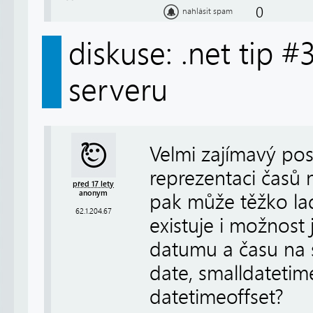
0
nahlásit spam
diskuse: .net tip 
serveru
Velmi zajímavý pos
reprezentaci časů 
před 17 lety
anonym
pak může těžko ladi
62.1.204.67
existuje i možnost 
datumu a času na 
date, smalldatetim
datetimeoffset?