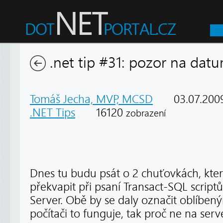
.net tip #31: pozor na datu
Tomáš Jecha, MVP, MCSD
03.07.200
.NET Tips
16120
zobrazení
Dnes tu budu psát o 2 chuťovkách, kte
překvapit při psaní Transact-SQL script
Server. Obě by se daly označit oblíb
počítači to funguje, tak proč ne na serv