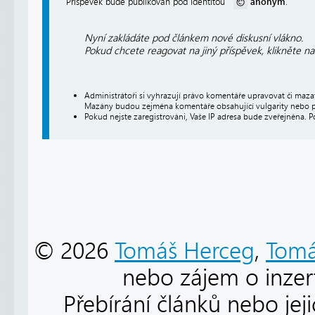
anonym
Příspěvek bude publikován pod identitou
.
Nyní zakládáte pod článkem nové diskusní vlákno.
Pokud chcete reagovat na jiný příspěvek, klikněte n
Administrátoři si vyhrazují právo komentáře upravovat či maz
Mazány budou zejména komentáře obsahující vulgarity nebo p
Pokud nejste zaregistrováni, Vaše IP adresa bude zveřejněna. P
© 2026
Tomáš Herceg
,
Tomá
nebo zájem o inzert
Přebírání článků nebo jej