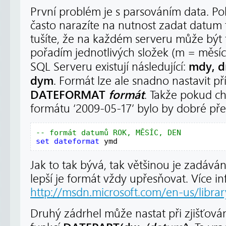
První problém je s parsováním data. Pok
často narazíte na nutnost zadat datum
tušíte, že na každém serveru může být fo
pořadím jednotlivých složek (m = měsíc,
mdy, d
SQL Serveru existují následující:
dym
. Formát lze ale snadno nastavit 
DATEFORMAT
formát
. Takže pokud c
formátu ‘2009-05-17’ bylo by dobré př
set dateformat 
ymd
Jak to tak bývá, tak většinou je zadává
lepší je formát vždy upřesňovat. Více 
http://msdn.microsoft.com/en-us/libra
Druhý zádrhel může nastat při zjišťován