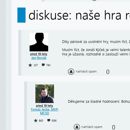
diskuse: naše hra 
Díky pánové za uvolnění hry, musím říct, ž
Musím říct, že Jonáš Kýček je velmi talen
hra je úžasná, rozhodně si zaslouží velmi
před 19 lety
Jan Novák
237
783
0
nahlásit spam
Děkujeme za kladné hodnocení. Bohuže
před 19 lety
Tomáš Jecha, MVP,
MCSD
860
1596
0
nahlásit spam