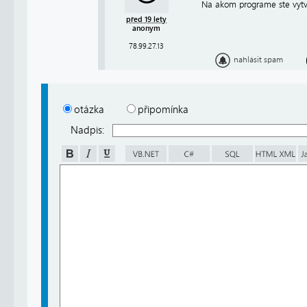
Na akom programe ste vytva
před 19 lety
anonym
78.99.27.13
nahlásit spam
otázka
připomínka
Nadpis: