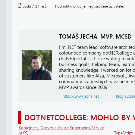
2
/
bodů
hlasů
Hodnotit mohou jen registrované uživatelé.
2
TOMÁŠ JECHA, MVP, MCSD
I'm .NET team lead, software architect
cofounded company dotNETcollege 
dotNETportal.cz. I love writing main
business goals, helping team, learn
sharing knowledge. I worked on lot of
of customers like Alza, Microsoft, A
community leadership I have been r
MVP awards since 2009.
https://www.jecha.net
blog autor
DOTNETCOLLEGE: MOHLO BY 
Kontejnery, Docker a Azure Kubernetes Service
(AKS)
TypeScript