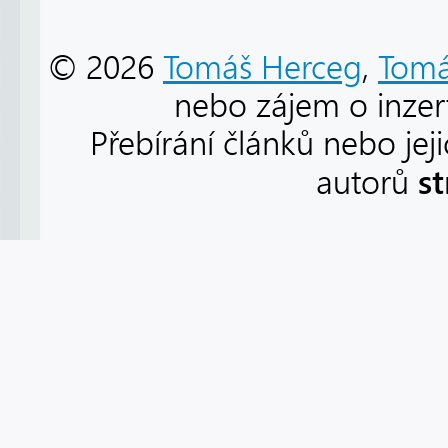
© 2026
Tomáš Herceg
,
Tomá
nebo zájem o inzert
Přebírání článků nebo jej
s
autorů