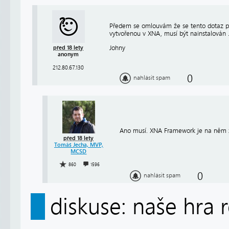
Předem se omlouvám že se tento dotaz přímo
vytvořenou v XNA, musí být nainstalová
Johny
před 18 lety
anonym
212.80.67.130
0
nahlásit spam
Ano musí. XNA Framework je na něm 
před 18 lety
Tomáš Jecha, MVP,
MCSD
860
1596
0
nahlásit spam
diskuse: naše hra 