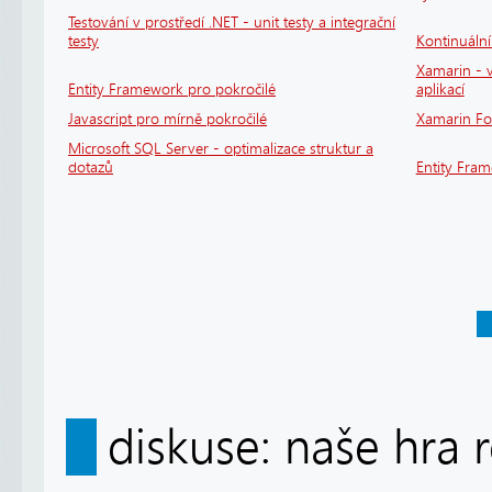
Testování v prostředí .NET - unit testy a integrační
testy
Kontinuáln
Xamarin - v
Entity Framework pro pokročilé
aplikací
Javascript pro mírně pokročilé
Xamarin F
Microsoft SQL Server - optimalizace struktur a
dotazů
Entity Fra
diskuse: naše hra 