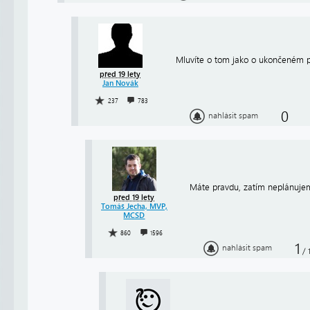
Mluvíte o tom jako o ukončeném pr
před 19 lety
Jan Novák
237
783
0
nahlásit spam
Máte pravdu, zatím neplánujeme
před 19 lety
Tomáš Jecha, MVP,
MCSD
860
1596
1
nahlásit spam
/