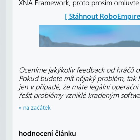
XNA Framework, proto prosím omluvt
[ Stáhnout RoboEmpire
Oceníme jakýkoliv feedback od hráčů d
Pokud budete mít nějaký problém, tak h
jen v případě, že máte legální operačn
řešit problémy vzniklé kradeným softw
» na začátek
hodnocení článku