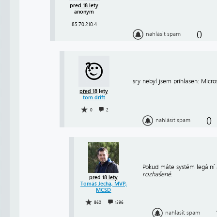
před 18 lety
anonym
85.70.210.4
0
nahlásit spam
sry nebyl jsem prihlasen: Micr
před 18 lety
tom drift
0
2
0
nahlásit spam
Pokud máte systém legální 
rozhašené
.
před 18 lety
Tomáš Jecha, MVP,
MCSD
860
1596
nahlásit spam