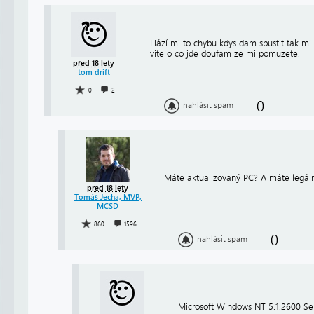
Hází mi to chybu kdys dam spustit tak mi 
vite o co jde doufam ze mi pomuzete.
před 18 lety
tom drift
0
2
0
nahlásit spam
Máte aktualizovaný PC? A máte legáln
před 18 lety
Tomáš Jecha, MVP,
MCSD
860
1596
0
nahlásit spam
Microsoft Windows NT 5.1.2600 Se