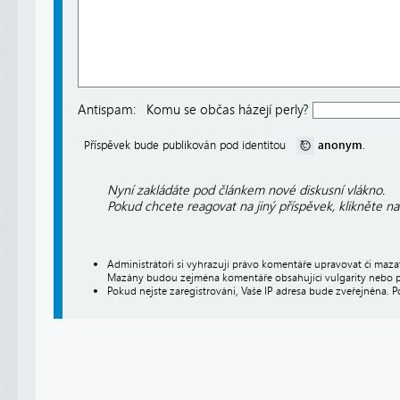
Antispam:
Komu se občas házejí perly?
anonym
Příspěvek bude publikován pod identitou
.
Nyní zakládáte pod článkem nové diskusní vlákno.
Pokud chcete reagovat na jiný příspěvek, klikněte n
Administrátoři si vyhrazují právo komentáře upravovat či maz
Mazány budou zejména komentáře obsahující vulgarity nebo p
Pokud nejste zaregistrováni, Vaše IP adresa bude zveřejněna. P