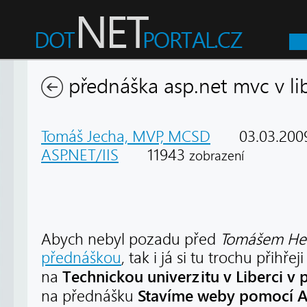
přednáška asp.net mvc v lib
Tomáš Jecha, MVP, MCSD
03.03.200
ASP.NET/IIS
11943
zobrazení
Abych nebyl pozadu před
Tomášem He
přednáškou
, tak i já si tu trochu přihř
Technickou univerzitu v
Liberci v 
na
Stavíme weby pomocí 
na přednášku