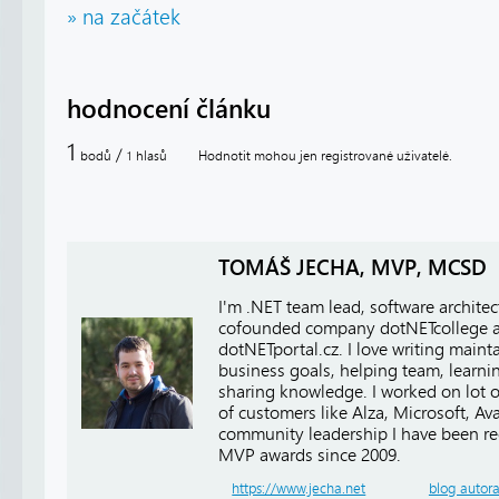
» na začátek
hodnocení článku
1
/
bodů
hlasů
Hodnotit mohou jen registrované uživatelé.
1
TOMÁŠ JECHA, MVP, MCSD
I'm .NET team lead, software architect
cofounded company dotNETcollege 
dotNETportal.cz. I love writing main
business goals, helping team, learn
sharing knowledge. I worked on lot of
of customers like Alza, Microsoft, A
community leadership I have been r
MVP awards since 2009.
https://www.jecha.net
blog autor