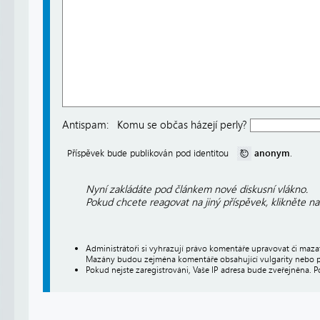
Antispam:
Komu se občas házejí perly?
anonym
Příspěvek bude publikován pod identitou
.
Nyní zakládáte pod článkem nové diskusní vlákno.
Pokud chcete reagovat na jiný příspěvek, klikněte n
Administrátoři si vyhrazují právo komentáře upravovat či maz
Mazány budou zejména komentáře obsahující vulgarity nebo p
Pokud nejste zaregistrováni, Vaše IP adresa bude zveřejněna. P