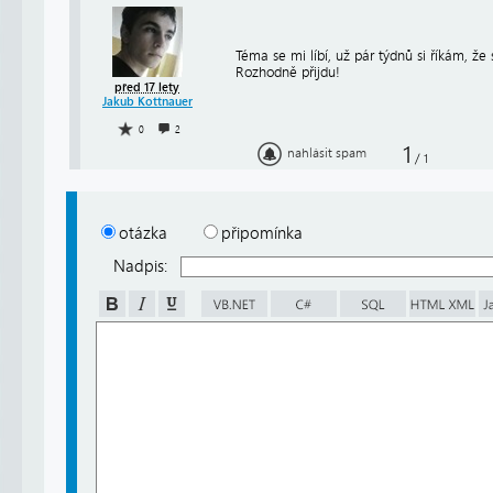
Téma se mi líbí, už pár týdnů si říkám, 
Rozhodně přijdu!
před 17 lety
Jakub Kottnauer
0
2
1
nahlásit spam
/
1
otázka
připomínka
Nadpis: