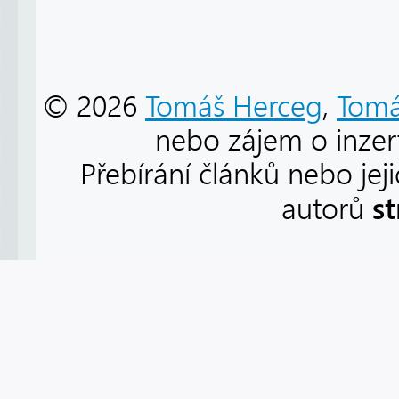
© 2026
Tomáš Herceg
,
Tomá
nebo zájem o inzert
Přebírání článků nebo jej
s
autorů