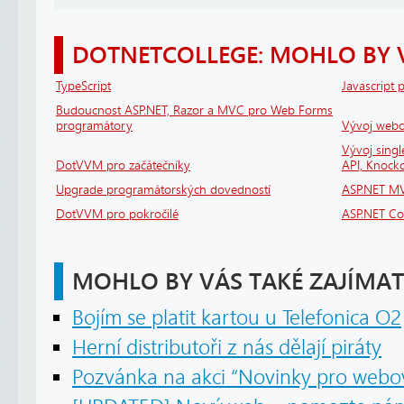
DOTNETCOLLEGE: MOHLO BY 
TypeScript
Javascript 
Budoucnost ASP.NET, Razor a MVC pro Web Forms
programátory
Vývoj webov
Vývoj sing
DotVVM pro začátečníky
API, Knock
Upgrade programátorských dovedností
ASP.NET MV
DotVVM pro pokročilé
ASP.NET Cor
MOHLO BY VÁS TAKÉ ZAJÍMAT
Bojím se platit kartou u Telefonica O2
Herní distributoři z nás dělají piráty
Pozvánka na akci “Novinky pro webov