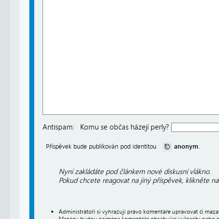
Antispam:
Komu se občas házejí perly?
anonym
Příspěvek bude publikován pod identitou
.
Nyní zakládáte pod článkem nové diskusní vlákno.
Pokud chcete reagovat na jiný příspěvek, klikněte n
Administrátoři si vyhrazují právo komentáře upravovat či maz
Mazány budou zejména komentáře obsahující vulgarity nebo p