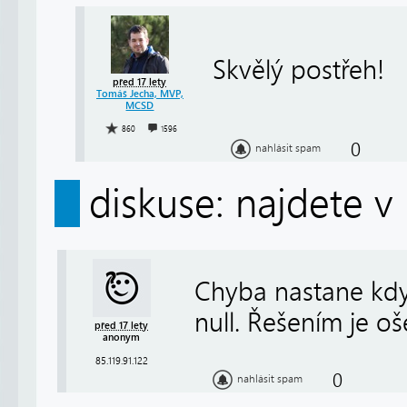
Skvělý postřeh!
před 17 lety
Tomáš Jecha, MVP,
MCSD
860
1596
0
nahlásit spam
diskuse: najdete v
Chyba nastane kd
null. Řešením je o
před 17 lety
anonym
85.119.91.122
0
nahlásit spam