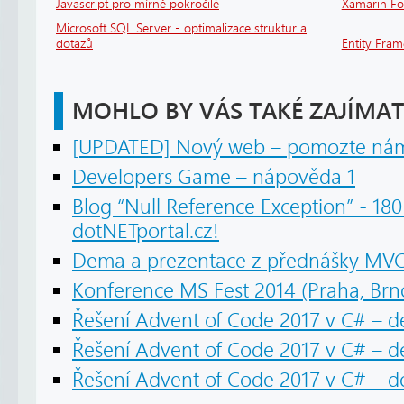
Javascript pro mírně pokročilé
Xamarin F
Microsoft SQL Server - optimalizace struktur a
dotazů
Entity Fra
MOHLO BY VÁS TAKÉ ZAJÍMAT
[UPDATED] Nový web – pomozte nám 
Developers Game – nápověda 1
Blog “Null Reference Exception” - 18
dotNETportal.cz!
Dema a prezentace z přednášky MVC
Konference MS Fest 2014 (Praha, Brno
Řešení Advent of Code 2017 v C# – 
Řešení Advent of Code 2017 v C# – de
Řešení Advent of Code 2017 v C# – d