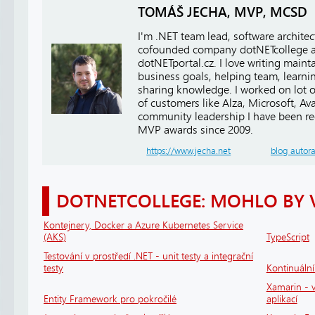
TOMÁŠ JECHA, MVP, MCSD
I'm .NET team lead, software architect
cofounded company dotNETcollege 
dotNETportal.cz. I love writing main
business goals, helping team, learn
sharing knowledge. I worked on lot of
of customers like Alza, Microsoft, A
community leadership I have been r
MVP awards since 2009.
https://www.jecha.net
blog autor
DOTNETCOLLEGE: MOHLO BY 
Kontejnery, Docker a Azure Kubernetes Service
(AKS)
TypeScript
Testování v prostředí .NET - unit testy a integrační
testy
Kontinuáln
Xamarin - v
Entity Framework pro pokročilé
aplikací