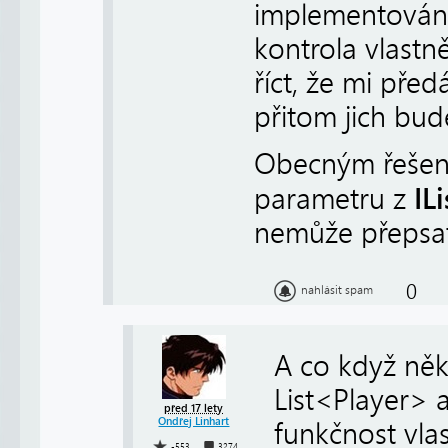
implementováno
kontrola vlast
říct, že mi pře
přitom jich bud
Obecným řešen
IL
parametru z
nemůže přepsat 
0
nahlásit spam
A co když něk
List<Player>
před 17 lety
Ondřej Linhart
funkčnost vla
-553
3274