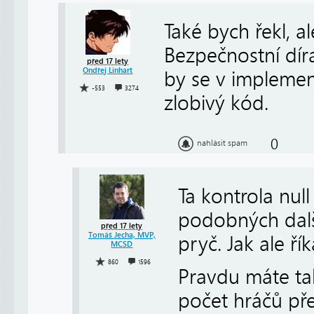
Také bych řekl, a
Bezpečnostní dír
před 17 lety
Ondřej Linhart
by se v implemen
-553
3274
zlobivý kód.
0
nahlásit spam
Ta kontrola nul
podobných další
před 17 lety
Tomáš Jecha, MVP,
pryč. Jak ale ří
MCSD
860
1596
Pravdu máte tak
počet hráčů př