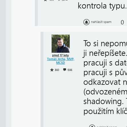
kontrola typu.
0
nahlásit spam
To si nepomů
ji neřepíšet
před 17 lety
Tomáš Jecha, MVP,
pracuji s da
MCSD
pracuji s pů
860
1596
odkazovat n
(odvozeném)
shadowing. T
použitím kl