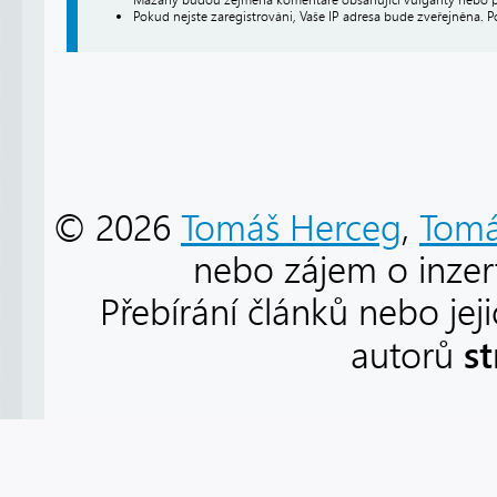
Pokud nejste zaregistrováni, Vaše IP adresa bude zveřejněna. P
© 2026
Tomáš Herceg
,
Tomá
nebo zájem o inzert
Přebírání článků nebo jej
s
autorů