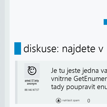
diskuse: najdete v
Je tu jeste jedna 
vnitrne GetEnumera
před 17 lety
anonym
tady poupravit enu
88.146.167.57
0
nahlásit spam