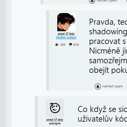
nahlásit spam
Pravda, te
shadowing
před 17 lety
Ondřej Linhart
pracovat 
-553
3274
Nicméně ji
samozřejmě
obejít pok
nahlásit spam
Co když se si
uživatelův kó
před 17 lety
anonym