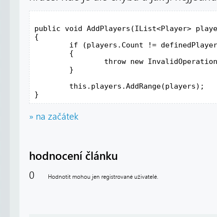
public void AddPlayers(IList<Player> playe
{

	if (players.Count != definedPlayersCount)

	{

		throw new InvalidOperationException("Nesprávný počet hráčů!");

	}

	this.players.AddRange(players);

» na začátek
hodnocení článku
0
Hodnotit mohou jen registrované uživatelé.