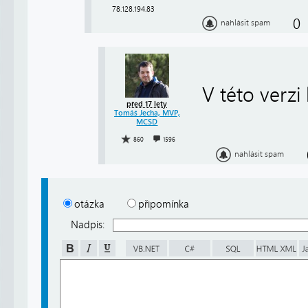
78.128.194.83
0
nahlásit spam
V této verzi
před 17 lety
Tomáš Jecha, MVP,
MCSD
860
1596
nahlásit spam
otázka
připomínka
Nadpis: