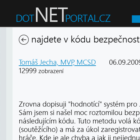
najdete v kódu bezpečnostn
Tomáš Jecha, MVP, MCSD
06.09.200
12999
zobrazení
Zrovna dopisuji "hodnotící" systém pro
Sám jsem si našel moc roztomilou bezp
následujícím kódu. Tuto metodu volá kód
(soutěžícího) a má za úkol zaregistrova
hráče. Kde je ale chyba a jak ji nejjednuš