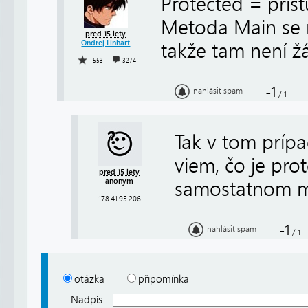
Protected = přís
Metoda Main se n
před 15 lety
Ondřej Linhart
takže tam není ž
-553
3274
-1
nahlásit spam
/
1
Tak v tom prípa
viem, čo je prot
před 15 lety
anonym
samostatnom m
178.41.95.206
-1
nahlásit spam
/
1
otázka
připomínka
Nadpis: