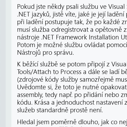
Pokud jste někdy psali službu ve Visual
.NET jazyků, jistě víte, jaké je její ladě
při ladění postupuje tak, že po každé 
musí služba odregistrovat a opětovně 
nástroje .NET Framework Installation Utili
Potom je možné službu ovládat pomocí
Nástrojů pro správu.
K běžící službě se potom připojí z Visu
Tools/Attach to Process a dále se lad
(zdrojové kódy služby samozřejmě musí 
Uvědomte si, že toto je nutné opakova
assembly, tedy např. po přidání nebo 
kódu. Krása a jednoduchost nastavení z
služeb standardně prostě není.
Hledal jsem poměrně dlouho, jak co nej