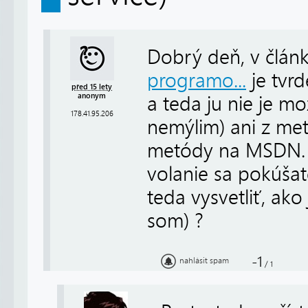
Dobrý deň, v člán
programo...
je tvrd
před 15 lety
anonym
a teda ju nie je m
178.41.95.206
nemýlim) ani z me
metódy na MSDN. V
volanie sa pokúšat
teda vysvetliť, ak
som) ?
-1
nahlásit spam
/
1