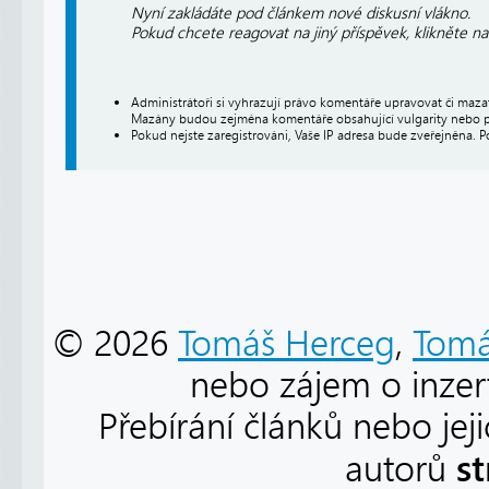
Nyní zakládáte pod článkem nové diskusní vlákno.
Pokud chcete reagovat na jiný příspěvek, klikněte n
Administrátoři si vyhrazují právo komentáře upravovat či maz
Mazány budou zejména komentáře obsahující vulgarity nebo p
Pokud nejste zaregistrováni, Vaše IP adresa bude zveřejněna. P
© 2026
Tomáš Herceg
,
Tomá
nebo zájem o inzert
Přebírání článků nebo jej
s
autorů