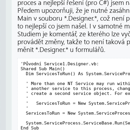
proces a nejlepší řešení (pro C#) jsem 
Předem upozorňuji, že je nutné zasáh
Main v souboru *.Designer.*, což není příl
to nejlepší co jsem našel. I v samotné
Studiem je komentář, ze kterého lze vyč
provádět změny, takže to není taková p
měnit *.Designer.* u formulářů.
'Původní Service1.Designer.vb:

Shared Sub Main()

  Dim ServicesToRun() As System.ServicePro
  ' More than one NT Service may run withi
  ' another service to this process, chang
  ' create a second service object. For ex
  '

  '   ServicesToRun = New System.ServicePr
  '

  ServicesToRun = New System.ServiceProces
  System.ServiceProcess.ServiceBase.Run(Se
End Sub
