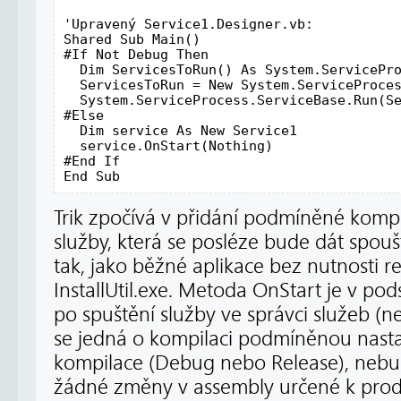
'Upravený Service1.Designer.vb:

Shared Sub Main()

#If Not Debug Then

  Dim ServicesToRun() As System.ServicePro
  ServicesToRun = New System.ServiceProces
  System.ServiceProcess.ServiceBase.Run(Se
#Else

  Dim service As New Service1

  service.OnStart(Nothing)

#End If

End Sub
Trik zpočívá v přidání podmíněné komp
služby, která se posléze bude dát spoušt
tak, jako běžné aplikace bez nutnosti r
InstallUtil.exe. Metoda OnStart je v pod
po spuštění služby ve správci služeb (
se jedná o kompilaci podmíněnou nast
kompilace (Debug nebo Release), nebu
žádné změny v assembly určené k prod