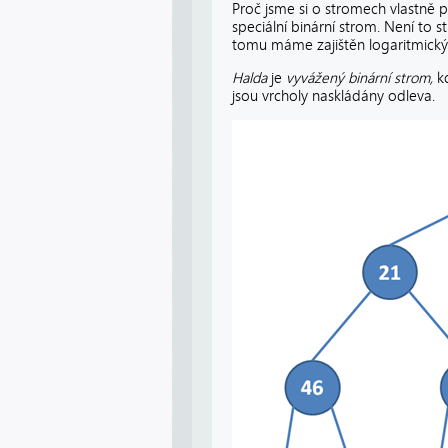
Proč jsme si o stromech vlastně 
speciální binární strom. Není to
tomu máme zajištěn logaritmický
Halda
je
vyvážený binární strom,
k
jsou vrcholy naskládány odleva.