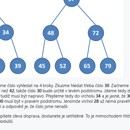
e číslo vyhledat na 4 kroky. Zkusme hledat třeba číslo
30
. Začneme 
í než
42
, takže číslo
30
bude určitě v levém podstromu. Jdeme tedy 
, tudíž musí být napravo. Přejdeme tedy do vrcholu
34
a je jasné, že
3
30
musí být v pravém podstromu. Jenomže vrchol
28
už nemá pravého
 a odpověď je, že číslo jsme nenašli.
píšete zleva doprava, dostanete je setříděné. To je mimochodem tříd
odušší.