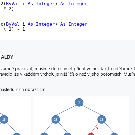
n2(
ByVal
 i 
As
Integer
) 
As
 * 2)

ec(
ByVal
 i 
As
Integer
) 
As
 \ 2) - 1

HALDY
zumně pracovat, musíme do ní umět přidat vrchol. Jak to uděláme? P
ravidlo, že v každém vrcholu je nižší číslo než v jeho potomcích. Mus
následujících obrázcích: