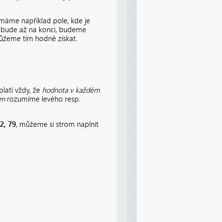
 máme například pole, kde je
o bude až na konci, budeme
můžeme tím hodně získat.
latí vždy, že
hodnota v každém
om
rozumíme levého resp.
72, 79
, můžeme si strom naplnit