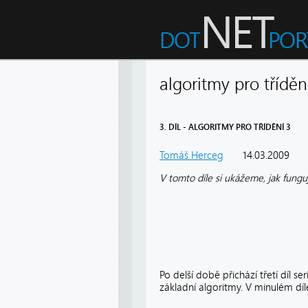
algoritmy pro tříděn
3. DÍL - ALGORITMY PRO TŘÍDĚNÍ 3
Tomáš Herceg
14.03.2009
V tomto díle si ukážeme, jak funguj
Po delší době přichází třetí díl ser
základní algoritmy. V minulém dí