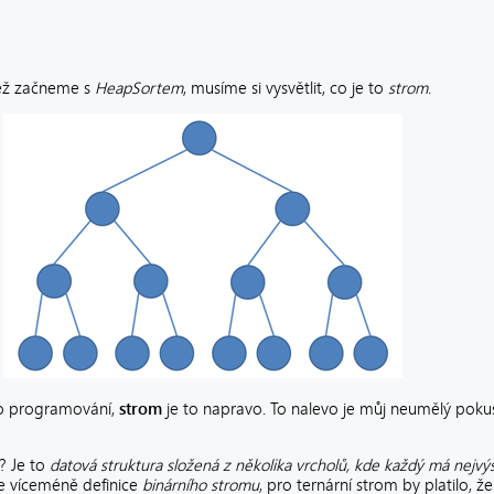
ež začneme s
HeapSortem
, musíme si vysvětlit, co je to
strom
.
 o programování,
strom
je to napravo. To nalevo je můj neumělý pokus
? Je to
datová struktura složená z několika vrcholů, kde každý má nejv
 je víceméně definice
binárního stromu
, pro ternární strom by platilo, 