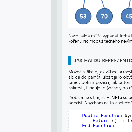
Naše halda může vypadat třeba ta
kořenu nic moc užitečného nevíme
JAK HALDU REPREZENT
Možná si říkáte, jak vůbec takový
ale dá do paměti uložit jako oby
jsme v poli na pozici
i
, tak potom
nakreslit, funguje to (vrcholy po 
Problém je s tím, že v
.NET
u se p
odečíst. Abychom na to zbytečně 
Public
Function
 Sy
Return
 ((i + 1)
End
Function
