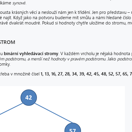
říkáme
synové
.
ousta krásných věcí a neslouží nám jen k třídění. Jen pro představu –
ké najít. Když jako na potvoru budeme mít smůlu a námi hledané čísl
 právě dvakrát moudré. Pokud si hodnoty chytře uložíme do stromu, 
 STROM
ou
binární vyhledávací stromy
. V každém vrcholu je nějaká hodnota p
evém podstromu, a menší než hodnoty v pravém podstromu
. Jako
podstr
tomky.
třeba v množině čísel
1, 13, 16, 27, 28, 34, 39, 42, 45, 48, 52, 57, 65, 