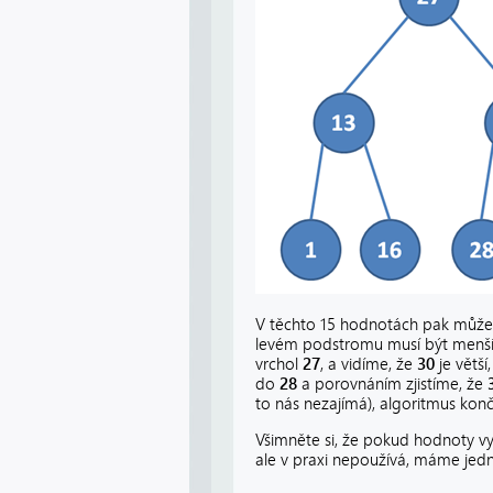
V těchto 15 hodnotách pak můžem
levém podstromu musí být menš
vrchol
27
, a vidíme, že
30
je větší
do
28
a porovnáním zjistíme, že
to nás nezajímá), algoritmus končí
Všimněte si, že pokud hodnoty vy
ale v praxi nepoužívá, máme jedn