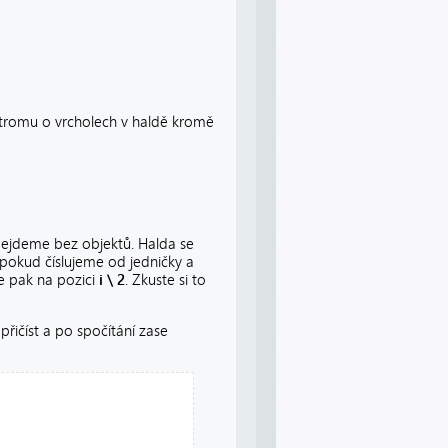
stromu o vrcholech v haldě kromě
bejdeme bez objektů. Halda se
 pokud číslujeme od jedničky a
je pak na pozici
i \ 2
. Zkuste si to
přičíst a po spočítání zase