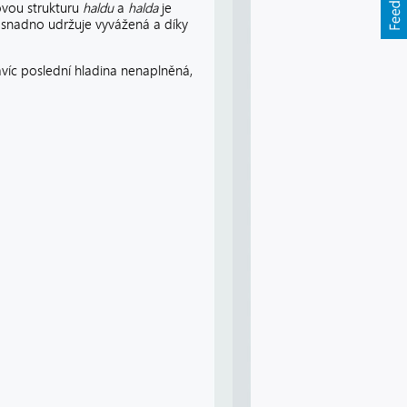
vou strukturu
haldu
a
halda
je
i snadno udržuje vyvážená a díky
víc poslední hladina nenaplněná,