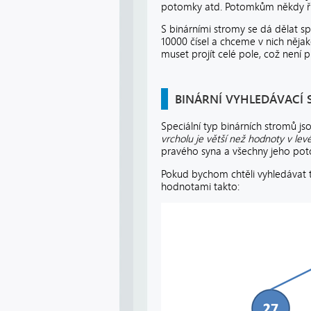
potomky atd. Potomkům někdy 
S binárními stromy se dá dělat sp
10000 čísel a chceme v nich něja
muset projít celé pole, což není
BINÁRNÍ VYHLEDÁVACÍ
Speciální typ binárních stromů js
vrcholu je větší než hodnoty v l
pravého syna a všechny jeho po
Pokud bychom chtěli vyhledávat 
hodnotami takto: