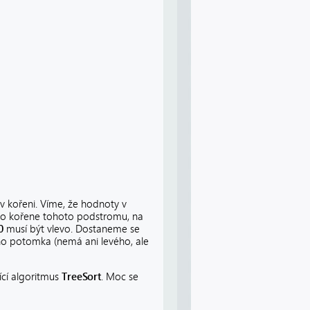
v kořeni. Víme, že hodnoty v
do kořene tohoto podstromu, na
0
musí být vlevo. Dostaneme se
 potomka (nemá ani levého, ale
ící algoritmus
TreeSort
. Moc se