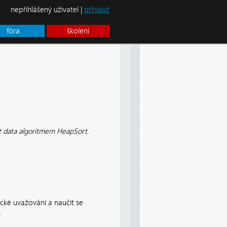
nepřihlášený uživatel |
přihlásit
fóra
školení
dit data algoritmem HeapSort.
gické uvažování a naučit se
.