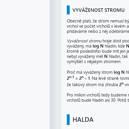
VYVÁŽENOST STROMU
Obecně platí, že strom nemusí bý
vrchol se počet vrcholů v levém
přidáváme nebo z něj odebíráme, je
Vyváženost stromu
hraje dost pod
vyvážený, má
log N
hladin, kde
kromě posledního bude mít jen je
nebyl vyvážený měl
N
hladin, tak
vymýšlet s nějakým stromem.
Proč má vyvážený strom
log N
hl
n-1
n
2
= 2
– 1
. Na levé straně ro
n
že takový strom má zhruba
2
vr
Pro milion vrcholů tedy budeme mí
vrcholů bude hladin asi 30. Potíž 
HALDA