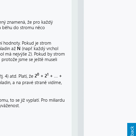
ený znamená, že pro každý
za běhu do stromu něco
ní hodnoty. Pokud je strom
hladin až
N
(např. každý vrchol
hol má nejvýše 2). Pokud by strom
 protože jsme se ještě museli
0
1
tj. 4) atd. Platí, že
2
+ 2
+ … +
ladin, a na pravé straně vidíme,
u, to se již vyplatí. Pro miliardu
vyváženost.