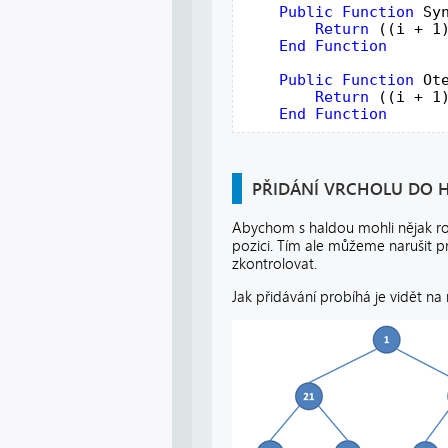
Public
Function
 Sy
Return
 ((i + 1)
End
Function

Public
Function
 Ot
Return
 ((i + 1)
End
Function
PŘIDÁNÍ VRCHOLU DO 
Abychom s haldou mohli nějak ro
pozici. Tím ale můžeme narušit p
zkontrolovat.
Jak přidávání probíhá je vidět na 