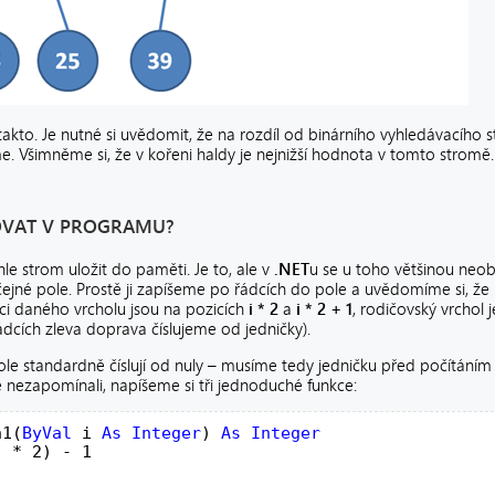
kto. Je nutné si uvědomit, že na rozdíl od binárního vyhledávacího 
. Všimněme si, že v kořeni haldy je nejnižší hodnota v tomto stromě.
OVAT V PROGRAMU?
hle strom uložit do paměti. Je to, ale v
.NET
u se u toho většinou neo
čejné pole. Prostě ji zapíšeme po řádcích do pole a uvědomíme si, že
ci daného vrcholu jsou na pozicích
i * 2
a
i * 2 + 1
, rodičovský vrchol 
řádcích zleva doprava číslujeme od jedničky).
ole standardně číslují od nuly – musíme tedy jedničku před počítáním 
nezapomínali, napíšeme si tři jednoduché funkce:
n1(
ByVal
 i 
As
Integer
) 
As
 * 2) - 1
