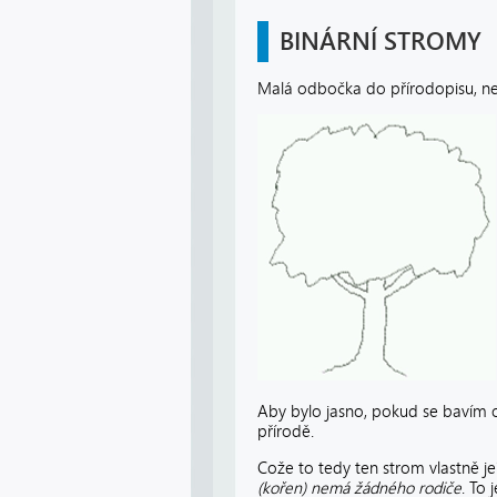
BINÁRNÍ STROMY
Malá odbočka do přírodopisu, n
Aby bylo jasno, pokud se bavím
přírodě.
Cože to tedy ten strom vlastně je
(kořen) nemá žádného rodiče
. To