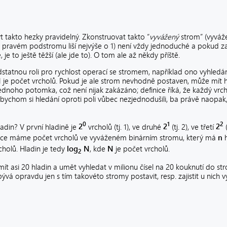
t takto hezky pravidelný. Zkonstruovat takto “
vyvážený
strom” (vyváž
 a pravém podstromu liší nejvýše o 1) není vždy jednoduché a pokud 
 to ještě těžší (ale jde to). O tom ale až někdy příště.
statnou roli pro rychlost operací se stromem, například ono vyhledá
N
je počet vrcholů. Pokud je ale strom nevhodně postaven, může mít 
dnoho potomka, což není nijak zakázáno; definice říká, že každý vrc
 bychom si hledání oproti poli vůbec nezjednodušili, ba právě naopak,
0
1
2
adin? V první hladině je
2
vrcholů (tj. 1), ve druhé
2
(tj. 2), ve třetí
2
(
vnice máme počet vrcholů ve vyváženém binárním stromu, který má
n
h
cholů. Hladin je tedy
log
N
, kde
N
je počet vrcholů.
2
t asi 20 hladin a umět vyhledat v milionu čísel na 20 kouknutí do strom
bývá opravdu jen s tím takovéto stromy postavit, resp. zajistit u nich 