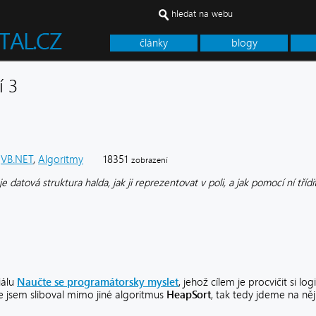
hledat na webu
články
blogy
í 3
VB.NET
,
Algoritmy
18351
zobrazení
e datová struktura halda, jak ji reprezentovat v poli, a jak pomocí ní tří
iálu
Naučte se programátorsky myslet
, jehož cílem je procvičit si lo
le jsem sliboval mimo jiné algoritmus
HeapSort
, tak tedy jdeme na něj