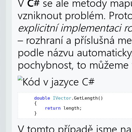
C#
V
se ale metody mapu
vzniknout problém. Prot
explicitní implementaci r
– rozhraní a příslušná me
podle názvu automaticky.
pochybnost, to můžeme vy
double
IVector
.
GetLength
()
     {
return
length
;
     }
V tomto případě jsme na