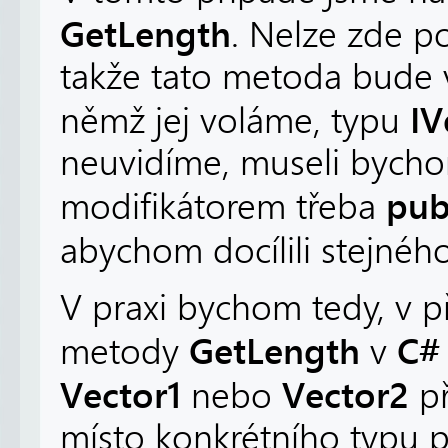
GetLength
. Nelze zde po
takže tato metoda bude v
IV
němž jej voláme, typu
neuvidíme, museli bycho
pub
modifikátorem třeba
abychom docílili stejnéh
V praxi bychom tedy, v p
GetLength
C#
metody
v
Vector1
Vector2
nebo
př
místo konkrétního typu 