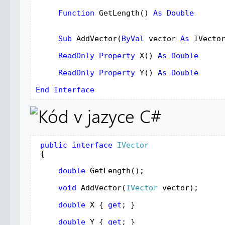
Function
GetLength
() 
As Double
     Sub
AddVector
(
ByVal
vector
As
IVecto
ReadOnly
Property
X
() 
As Double 
     ReadOnly
Property
Y
() 
As Double 
End
Interface
public
interface
IVector
{
double
GetLength
();
void
AddVector
(
IVector
vector
);
double
X
 { 
get
; }
double
Y
 { 
get
; }