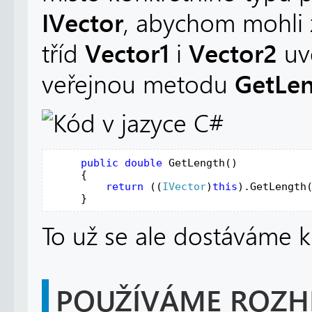
IVector
, abychom mohli 
Vector1
Vector2
tříd
i
uv
GetLe
veřejnou metodu
public
double
GetLength
()
     {
return
 ((
IVector
)
this
).
GetLength
     }
To už se ale dostáváme k
POUŽÍVÁME ROZH