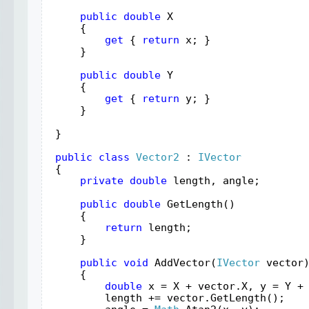
public
double
X
    {
get
 { 
return
x
; }
     }
public
double
Y
    {
get
 { 
return
y
; }
     }
 }
public
class
Vector2
 : 
IVector
{
private
double
length
, 
angle
;
public
double
GetLength
()
     {
return
length
;
     }
public
void
AddVector
(
IVector
vector
     {
double
x
 = 
X
 + 
vector
.
X
, 
y
 = 
Y
 +
length
 += 
vector
.
GetLength
();