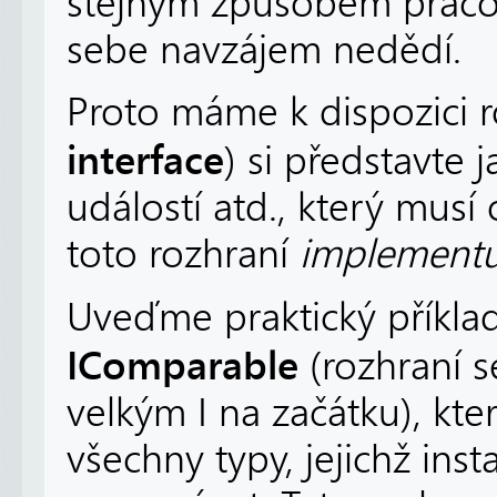
stejným způsobem pracova
sebe navzájem nedědí.
Proto máme k dispozici r
interface
) si představte 
událostí atd., který musí
toto rozhraní
implementu
Uveďme praktický příklad 
IComparable
(rozhraní s
velkým I na začátku), k
všechny typy, jejichž i