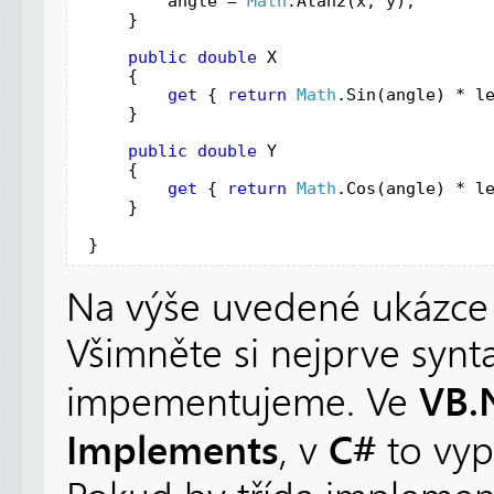
angle
 = 
Math
.
Atan2
(
x
, 
y
);
     }
public
double
X
    {
get
 { 
return
Math
.
Sin
(
angle
) * 
l
     }
public
double
Y
    {
get
 { 
return
Math
.
Cos
(
angle
) * 
l
     }
 }
Na výše uvedené ukázce
Všimněte si nejprve synta
VB.
impementujeme. Ve
Implements
C#
, v
to vyp