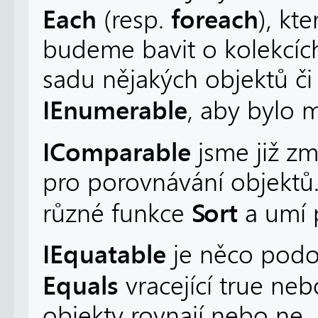
Each
foreach
(resp.
), kt
budeme bavit o kolekcíc
sadu nějakých objektů č
IEnumerable
, aby bylo 
IComparable
jsme již zmí
pro porovnávání objektů.
Sort
různé funkce
a umí 
IEquatable
je něco pod
Equals
vracející true neb
objekty rovnají nebo ne.