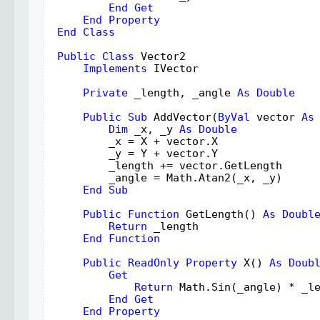
End
Get
End
Property
 End
Class
 Public
Class
Vector2
Implements
IVector
Private
_length
, 
_angle
As
Double
Public
Sub
AddVector
(
ByVal
vector
As
Dim
_x
, 
_y
As
Double
_x
 = 
X
 + 
vector
.
X
_y
 = 
Y
 + 
vector
.
Y
_length
 += 
vector
.
GetLength
_angle
 = 
Math
.
Atan2
(
_x
, 
_y
)
End
Sub
Public
Function
GetLength
() 
As
Doubl
Return
_length
End
Function
Public
ReadOnly
Property
X
() 
As
Doub
Get
Return
Math
.
Sin
(
_angle
) * 
_l
End
Get
End
Property