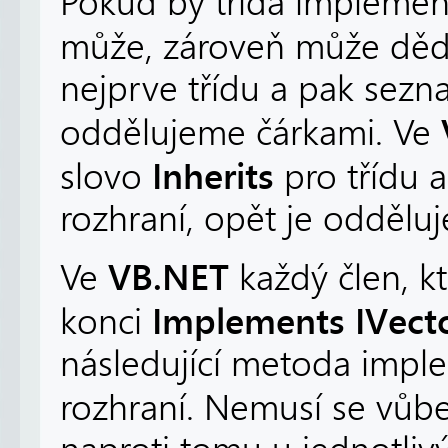
Pokud by třída implement
může, zároveň může dědi
nejprve třídu a pak sezn
oddělujeme čárkami. Ve
Inherits
slovo
pro třídu 
rozhraní, opět je oddělu
VB.NET
Ve
každý člen, k
Implements IVect
konci
následující metoda impl
rozhraní. Nemusí se vůb