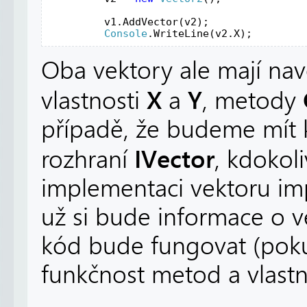
v1
.
AddVector
(
v2
);
Console
.
WriteLine
(
v2
.
X
);
Oba vektory ale mají nav
X
Y
vlastnosti
a
, metody
případě, že budeme mít 
IVector
rozhraní
, kdokol
implementaci vektoru imp
už si bude informace o v
kód bude fungovat (pok
funkčnost metod a vlastno