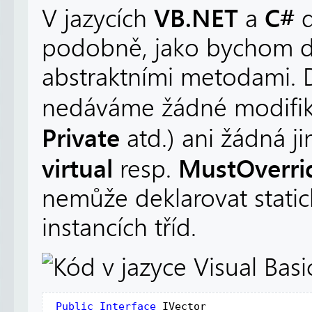
VB.NET
C#
V jazycích
a
d
podobně, jako bychom dek
abstraktními metodami.
nedáváme žádné modifikát
Private
atd.) ani žádná ji
virtual
MustOverr
resp.
nemůže deklarovat static
instancích tříd.
Public
Interface
IVector