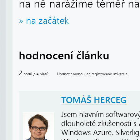
na ně narážíme téměř na
» na začátek
hodnocení článku
2
/
bodů
hlasů
Hodnotit mohou jen registrované uživatelé.
4
TOMÁŠ HERCEG
Jsem hlavním softwarový
dlouholeté zkušenosti s
Windows Azure, Silverli