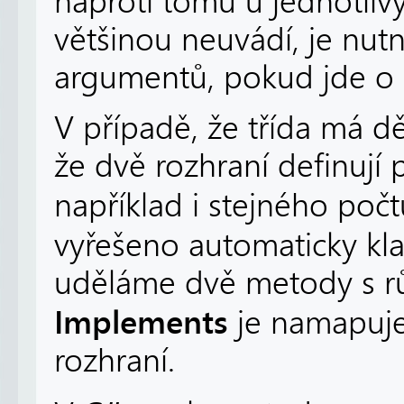
naproti tomu u jednotliv
většinou neuvádí, je nut
argumentů, pokud jde o
V případě, že třída má dě
že dvě rozhraní definují
například i stejného po
vyřešeno automaticky kl
uděláme dvě metody s rů
Implements
je namapuje
rozhraní.