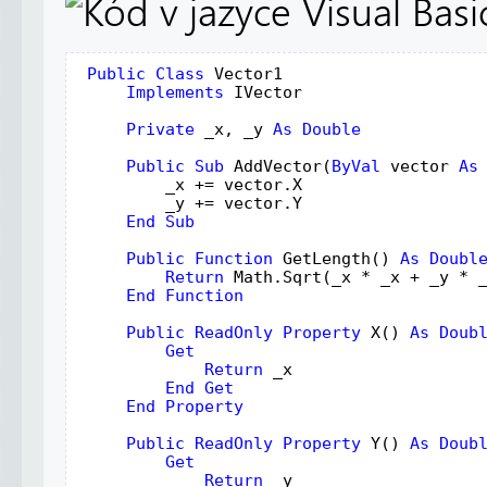
Public
Class
Vector1
Implements
IVector
Private
_x
, 
_y
As
Double
Public
Sub
AddVector
(
ByVal
vector
As
_x
 += 
vector
.
X
_y
 += 
vector
.
Y
End
Sub
Public
Function
GetLength
() 
As
Doubl
Return
Math
.
Sqrt
(
_x
 * 
_x
 + 
_y
 * 
End
Function
Public
ReadOnly
Property
X
() 
As
Doub
Get
Return
_x
End
Get
End
Property
Public
ReadOnly
Property
Y
() 
As
Doub
Get
Return
_y