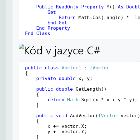
Public
ReadOnly
Property
Y
() 
As
Doub
Get
Return
Math
.
Cos
(
_angle
) * 
_l
End
Get
End
Property
 End
Class
public
class
Vector1
 : 
IVector
{
private
double
x
, 
y
;
public
double
GetLength
()
     {
return
Math
.
Sqrt
(
x
 * 
x
 + 
y
 * 
y
);
     }
public
void
AddVector
(
IVector
vector
     {
x
 += 
vector
.
X
;
y
 += 
vector
.
Y
;
     }