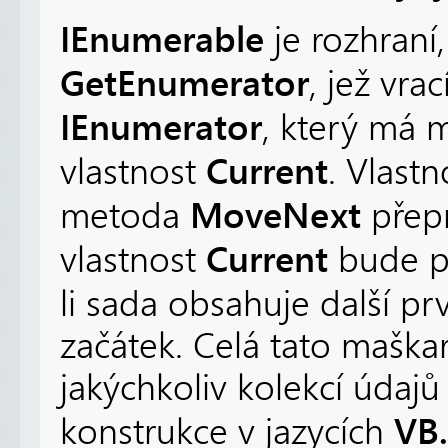
IEnumerable
je rozhraní
GetEnumerator
, jež vra
IEnumerator
, který má
Current
vlastnost
. Vlast
MoveNext
metoda
přepn
Current
vlastnost
bude pa
li sada obsahuje další pr
začátek. Celá tato maška
jakýchkoliv kolekcí údajů
VB
konstrukce v jazycích