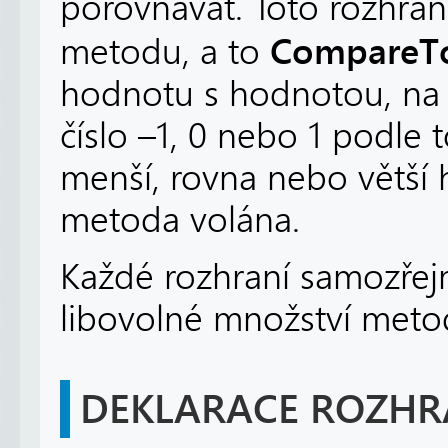
porovnávat. Toto rozhran
CompareT
metodu, a to
hodnotu s hodnotou, na 
číslo –1, 0 nebo 1 podle 
menší, rovna nebo větší 
metoda volána.
Každé rozhraní samozře
libovolné množství metod,
DEKLARACE ROZHR