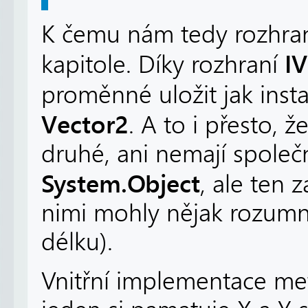
K čemu nám tedy rozhraní
IV
kapitole. Díky rozhraní
proměnné uložit jak inst
Vector2
. A to i přesto, 
druhé, ani nemají společ
System.Object
, ale ten 
nimi mohly nějak rozumně 
délku).
Vnitřní implementace met