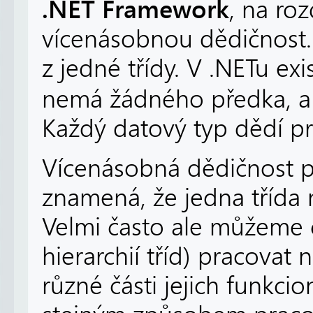
.NET Framework
, na ro
vícenásobnou dědičnost.
z jedné třídy. V .NETu exi
nemá žádného předka, a 
Každý datový typ dědí prá
Vícenásobná dědičnost p
znamená, že jedna třída n
Velmi často ale můžeme c
hierarchií tříd) pracovat
různé části jejich funkci