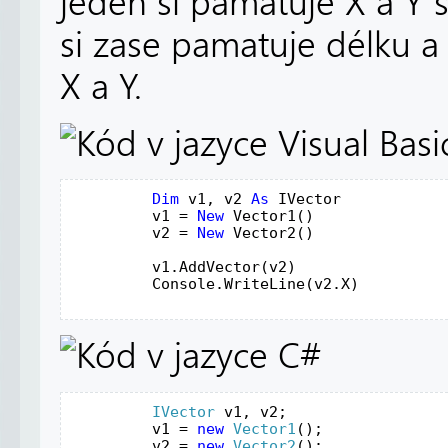
jeden si pamatuje X a Y 
si zase pamatuje délku a 
X a Y.
Dim
v1
, 
v2
As
IVector
v1
 = 
New
Vector1
()
v2
 = 
New
Vector2
()
v1
.
AddVector
(
v2
)
Console
.
WriteLine
(
v2
.
X
)
IVector
v1
, 
v2
;
v1
 = 
new
Vector1
();
v2
 = 
new
Vector2
();