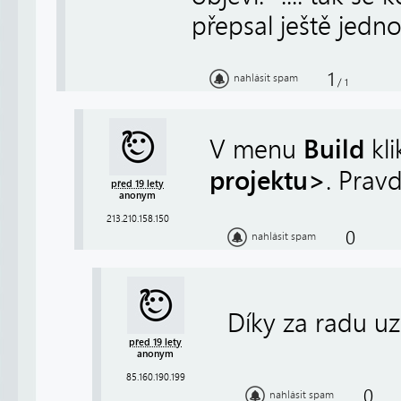
přepsal ještě jedno
1
nahlásit spam
/
1
Build
V menu
kli
projektu>
. Prav
před 19 lety
anonym
213.210.158.150
0
nahlásit spam
Díky za radu uz
před 19 lety
anonym
85.160.190.199
0
nahlásit spam