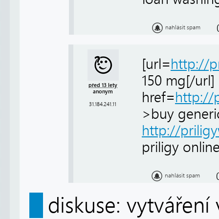
nahlásit spam
[url=
http://p
150 mg[/url]
před 13 lety
anonym
href=
http://
31.184.241.11
>buy generic
http://prilig
priligy onlin
nahlásit spam
diskuse: vytváření