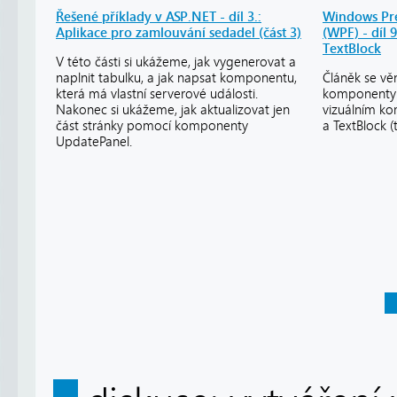
Řešené příklady v ASP.NET - díl 3.:
Windows Pre
Aplikace pro zamlouvání sedadel (část 3)
(WPF) - díl 
TextBlock
V této části si ukážeme, jak vygenerovat a
naplnit tabulku, a jak napsat komponentu,
Článěk se vě
která má vlastní serverové události.
komponenty 
Nakonec si ukážeme, jak aktualizovat jen
vizuálním ko
část stránky pomocí komponenty
a TextBlock (
UpdatePanel.