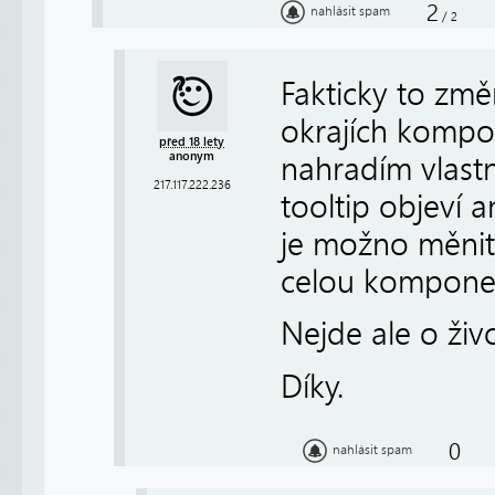
2
nahlásit spam
/
2
Fakticky to změ
okrajích kompo
před 18 lety
anonym
nahradím vlastní
217.117.222.236
tooltip objeví a
je možno měnit,
celou kompone
Nejde ale o život
Díky.
0
nahlásit spam