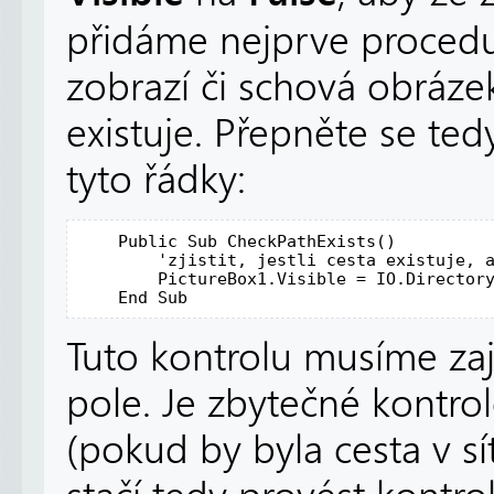
přidáme nejprve proced
zobrazí či schová obrázek
existuje. Přepněte se te
tyto řádky:
Public
Sub
 CheckPathExists()

'zjistit, jestli cesta existuje, 
        PictureBox1.Visible = IO.Directory
End
Sub
Tuto kontrolu musíme zaj
pole. Je zbytečné kontr
(pokud by byla cesta v sít