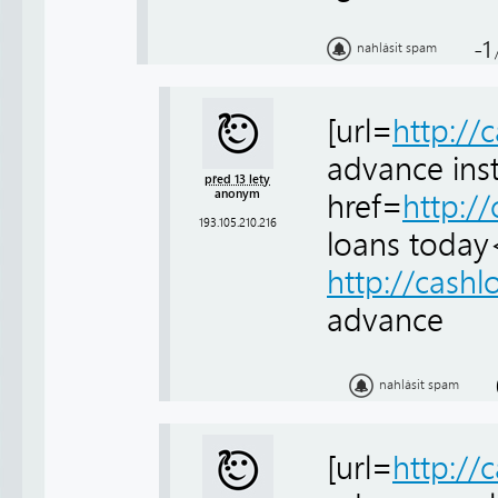
-1
nahlásit spam
[url=
http:/
advance inst
před 13 lety
anonym
href=
http:/
193.105.210.216
loans today
http://cash
advance
nahlásit spam
[url=
http://