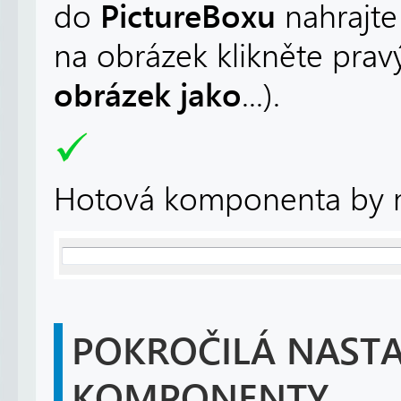
PictureBoxu
do
nahrajte
na obrázek klikněte prav
obrázek jako
...).
Hotová komponenta by mě
POKROČILÁ NASTA
KOMPONENTY