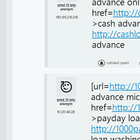
advance onli
před 13 lety
anonym
href=
http:/
193.105.210.216
>cash advan
http://cas
advance
nahlásit spam
[url=
http://
advance mich
před 13 lety
anonym
href=
http:/
91.231.40.28
>payday loa
http://1000
loan washin