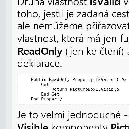
IsValid
Druhá vlastnost
v
toho, jestli je zadaná ces
ale nemůžeme přiřazovat,
vlastnost, která má jen f
ReadOnly
(jen ke čtení) 
deklarace:
Public
ReadOnly
 Property IsValid() 
As
        Get

Return
 PictureBox1.Visible

End
 Get

End
Je to velmi jednoduché -
Visible
Pic
komponenty