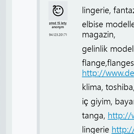
lingerie, fanta
elbise modell
před 15 lety
anonym
magazin,
94.123.201.71
gelinlik modell
flange,flanges,
http://www.d
klima, toshiba
iç giyim, baya
tanga,
http:/
lingerie
http: