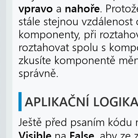
vpravo
nahoře
a
. Proto
stále stejnou vzdálenost
komponenty, při roztaho
roztahovat spolu s komp
zkusíte komponentě měni
správně.
APLIKAČNÍ LOGI
Ještě před psaním kódu n
Visible
False
na
, aby ze 