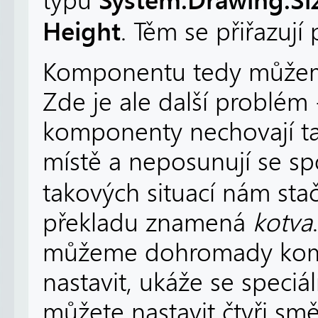
typu
Height
. Těm se přiřazují 
Komponentu tedy můžeme 
Zde je ale další problém 
komponenty nechovají ta
místě a neposunují se s
takových situací nám stač
překladu znamená
kotva
můžeme dohromady kombi
nastavit, ukáže se speciá
můžete nastavit čtyři sm