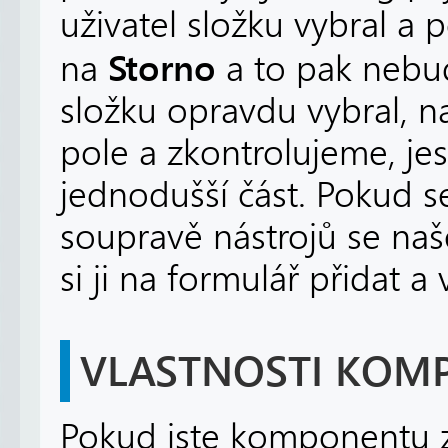
uživatel složku vybral a p
Storno
na
a to pak nebud
složku opravdu vybral, n
pole a zkontrolujeme, jest
jednodušší část. Pokud s
soupravě nástrojů se na
si ji na formulář přidat a
VLASTNOSTI KOM
Pokud jste komponentu zk