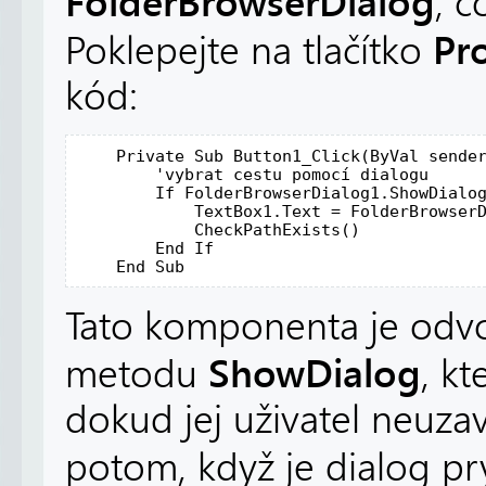
FolderBrowserDialog
, c
Pr
Poklepejte na tlačítko
kód:
Private
Sub
 Button1_Click(
ByVal
 sende
'vybrat cestu pomocí dialogu
If
 FolderBrowserDialog1.ShowDialo
            TextBox1.Text = FolderBrowserD
            CheckPathExists()

End
If
End
Sub
Tato komponenta je odv
ShowDialog
metodu
, k
dokud jej uživatel neuzav
potom, když je dialog pr