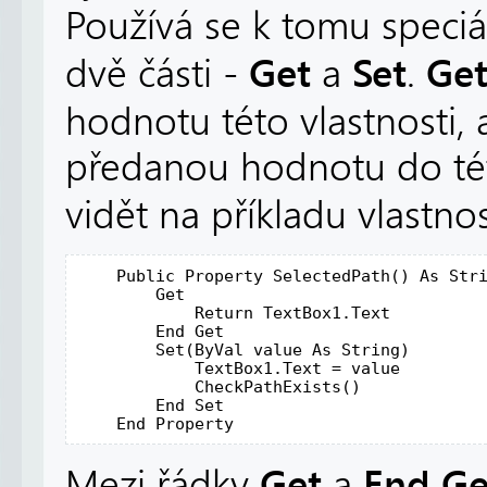
Používá se k tomu speciá
Get
Set
Ge
dvě části -
a
.
hodnotu této vlastnosti,
předanou hodnotu do této
vidět na příkladu vlastno
Public
 Property SelectedPath() 
As
Str
        Get

Return
 TextBox1.Text

End
 Get

        Set(
ByVal
 value 
As
String
)

            TextBox1.Text = value

            CheckPathExists()

End
 Set

End
Get
End Ge
Mezi řádky
a