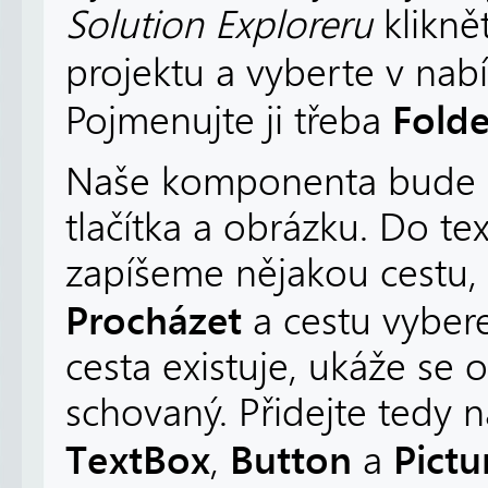
Solution Exploreru
klikně
projektu a vyberte v na
Folde
Pojmenujte ji třeba
Naše komponenta bude s
tlačítka a obrázku. Do t
zapíšeme nějakou cestu, 
Procházet
a cestu vyber
cesta existuje, ukáže se 
schovaný. Přidejte tedy
TextBox
Button
Pict
,
a