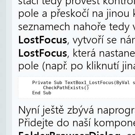
stačí tedy provést kontro
pole a přeskočí na jino
seznamech nahoře tedy 
LostFocus
, vytvoří se n
LostFocus
, která nastan
pole (např. po kliknutí j
Private
Sub
 TextBox1_LostFocus(
ByVal
 
        CheckPathExists()

End
Sub
Nyní ještě zbývá naprog
Přidejte do naší kompon