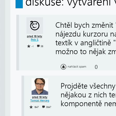
diskuse: vytváření
Chtěl bych změnit 
nájezdu kurzoru n
před 18 lety
Petr S
textík v angličtině
-1
58
možno to nějak zm
0
nahlásit spam
Projděte všechny 
nějakou z nich ten
před 18 lety
Tomáš Herceg
komponentě nema
1847
3847