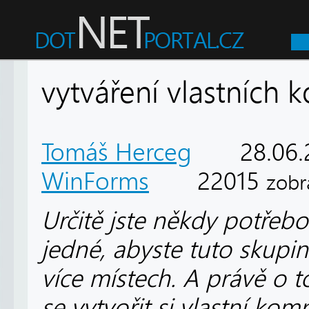
vytváření vlastních
Tomáš Herceg
28.06
WinForms
22015
zobr
Určitě jste někdy potřeb
jedné, abyste tuto skupi
více místech. A právě o t
se vytvořit si vlastní kom