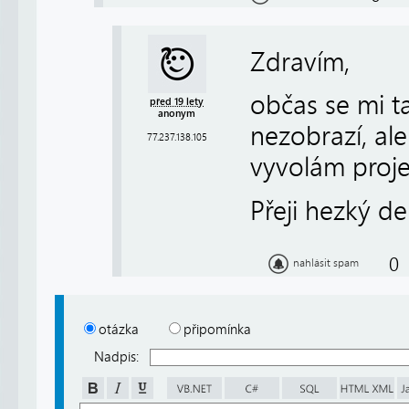
Zdravím,
občas se mi t
před 19 lety
anonym
nezobrazí, ale
77.237.138.105
vyvolám proje
Přeji hezký d
0
nahlásit spam
otázka
připomínka
Nadpis: