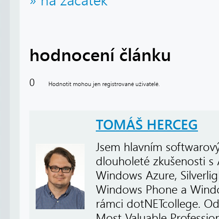
» na začátek
hodnocení článku
0
Hodnotit mohou jen registrované uživatelé.
TOMÁŠ HERCEG
Jsem hlavním softwarový
dlouholeté zkušenosti s
Windows Azure, Silverli
Windows Phone a Windows
rámci dotNETcollege. Od
Most Valuable Profession