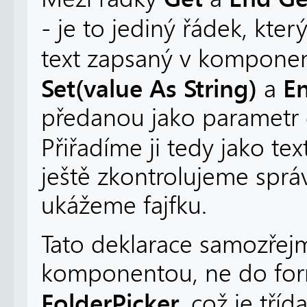
- je to jediný řádek, kte
text zapsaný v kompone
Set(value As String)
En
a
předanou jako parametr 
Přiřadíme ji tedy jako t
ještě zkontrolujeme spr
ukážeme fajfku.
Tato deklarace samozřejm
komponentou, ne do formu
FolderPicker
, což je tří