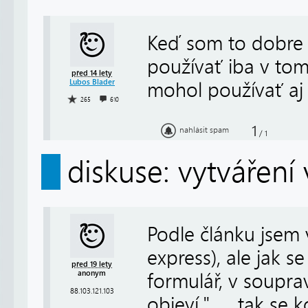
Keď som to dobre
používať iba v tom
před 14 lety
Lubos Blader
mohol používať aj 
265
610
1
nahlásit spam
/
1
diskuse: vytváření
Podle článku jsem
express), ale jak s
před 19 lety
anonym
formulář, v soupr
88.103.121.103
objeví." .... tak s