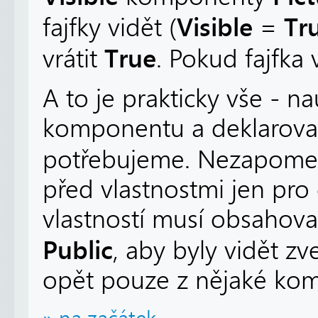
Visible
Tr
fajfky vidět (
=
True
vrátit
. Pokud fajfka 
A to je prakticky vše - na
komponentu a deklarovat j
potřebujeme. Nezapomeň
před vlastnostmi jen pro
vlastností musí obsahova
Public
, aby byly vidět z
opět pouze z nějaké ko