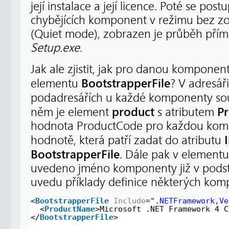
její instalace a její licence. Poté se pos
chybějících komponent v režimu bez zob
(Quiet mode), zobrazen je průběh pří
Setup.exe
.
Jak ale zjistit, jak pro danou kompone
BootstrapperFile
elementu
? V adresář
podadresářích u každé komponenty s
product
P
něm je element
s atributem
hodnota ProductCode pro každou kom
hodnotě, která patří zadat do atributu
BootstrapperFile
. Dále pak v element
uvedeno jméno komponenty již v podsta
uvedu příklady definice některých kom
<
BootstrapperFile
Include
=
".NETFramework,Ve
<
ProductName
>Microsoft .NET Framework 4 C
</
BootstrapperFile
>