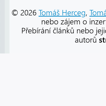
© 2026
Tomáš Herceg
,
Tomá
nebo zájem o inzert
Přebírání článků nebo jej
s
autorů