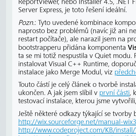
ReportViewer, nebo Installer 4.5, .NE
Server Express, je toto řešení ideální.
Pozn.
: Tyto uvedené kombinace kompon
naprosto bez problémů (navíc již ani n
restart počítače), ale narazil jsem na p
Vi
bootstrapperu přidána komponenta
ta se mi totiž nespustila v Quiet modu
instalovat Visual C++ Runtime, doporuču
instalace jako Merge Modul, viz
předcho
Touto částí je celý článek o tvorbě inst
ukončen. A jak jsem slíbil v
první části
, 
testovací instalace, kterou jsme vytvoři
Ještě některé odkazy týkající se tvorb
http://wix.sourceforge.net/manual-wix3
http://www.codeproject.com/KB/instal