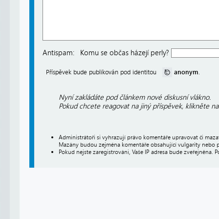
Antispam:
Komu se občas házejí perly?
anonym
Příspěvek bude publikován pod identitou
.
Nyní zakládáte pod článkem nové diskusní vlákno.
Pokud chcete reagovat na jiný příspěvek, klikněte n
Administrátoři si vyhrazují právo komentáře upravovat či maz
Mazány budou zejména komentáře obsahující vulgarity nebo p
Pokud nejste zaregistrováni, Vaše IP adresa bude zveřejněna. P