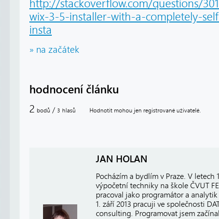
http://stackoverflow.com/questions/3
wix-3-5-installer-with-a-completely-se
insta
» na začátek
hodnocení článku
2
/
bodů
hlasů
Hodnotit mohou jen registrované uživatelé.
3
JAN HOLAN
Pocházím a bydlím v Praze. V letech
výpočetní techniky na škole ČVUT FE
pracoval jako programátor a analytik 
1. září 2013 pracuji ve společnosti
consulting. Programovat jsem začínal