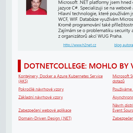
Microsoft .NET platformy jsem hned 
jazyce C#. Specializuji se na webové
Hlavní technologie, které používám 
WCF, WIF. Databáze využívám Micros
Kromě programování také příležitost
Zajímám se o problematiku security a 
z organizátorů akcí WUG Praha.
http://www.h2net.cz
blog autor
DOTNETCOLLEGE: MOHLO BY 
Kontejnery, Docker a Azure Kubernetes Service
Microsoft S
(AKS)
dotazů
Pokročilé návrhové vzory
Používáme 
Základní návrhové vzory
Asynchronní
Návrh dist
Zabezpečení webové aplikace
Event Sour
Domain-Driven Design (.NET)
Zabezpečen