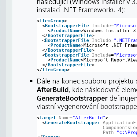
následující (Windows Installer v 
instalaci .NET Frameworku 4):
<
ItemGroup
>
<
BootstrapperFile
Include
=
"Microso
<
ProductName
>Windows Installer 3
</
BootstrapperFile
>
<
BootstrapperFile
Include
=
".NETFra
<
ProductName
>Microsoft .NET Fram
</
BootstrapperFile
>
<
BootstrapperFile
Include
=
"Microso
<
ProductName
>Microsoft ReportVie
</
BootstrapperFile
>
</
ItemGroup
>
Dále na konec souboru projektu 
AfterBuild
, kde následovně ele
GenerateBootstrapper
definujem
vlastní vygenerování bootstrappe
<
Target
Name
=
"AfterBuild"
>
<
GenerateBootstrapper
ApplicationF
ComponentsLo
Path
=
"c:\Pro