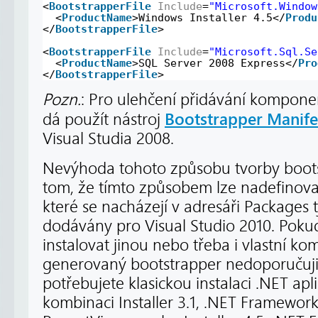
<
BootstrapperFile
Include
=
"Microsoft.Window
<
ProductName
>Windows Installer 4.5</
Produ
</
BootstrapperFile
>
<
BootstrapperFile
Include
=
"Microsoft.Sql.Se
<
ProductName
>SQL Server 2008 Express</
Pro
</
BootstrapperFile
>
Pozn.
: Pro ulehčení přidávání komponen
Bootstrapper Manife
dá použít nástroj
Visual Studia 2008.
Nevýhoda tohoto způsobu tvorby boots
tom, že tímto způsobem lze nadefinov
které se nacházejí v adresáři Packages tj
dodávány pro Visual Studio 2010. Poku
instalovat jinou nebo třeba i vlastní k
generovaný bootstrapper nedoporučuj
potřebujete klasickou instalaci .NET apli
kombinaci Installer 3.1, .NET Framework 