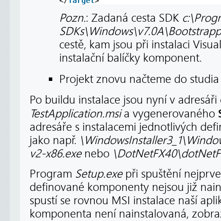
</
Target
>
Pozn.
: Zadaná cesta SDK
c:\Progr
SDKs\Windows\v7.0A\Bootstrapp
cestě, kam jsou při instalaci Visu
instalační balíčky komponent.
Projekt znovu načteme do studi
Po buildu instalace jsou nyní v adresá
TestApplication.msi
a vygenerovaného
adresáře s instalacemi jednotlivých d
jako např.
\WindowsInstaller3_1\Window
v2-x86.exe
nebo
\DotNetFX40\dotNetFx
Program
Setup.exe
při spuštění nejprve 
definované komponenty nejsou již nain
spustí se rovnou MSI instalace naší apl
komponenta není nainstalovaná, zobraz