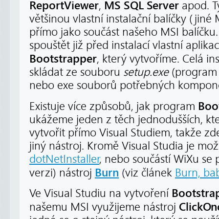
ReportViewer
MS SQL Server
,
apod. T
většinou vlastní instalační balíčky (jiné
přímo jako součást našeho MSI balíčku.
spouštět již před instalací vlastní apl
Bootstrapper
, který vytvoříme. Celá in
skládat ze souboru
setup.exe
(program 
nebo exe souborů potřebných komponen
Boo
Existuje více způsobů, jak program
ukážeme jeden z těch jednodušších, kt
vytvořit přímo Visual Studiem, takže 
jiný nástroj. Kromě Visual Studia je mo
dotNetInstaller
, nebo součástí WiXu se 
Burn
verzi) nástroj
(viz článek
Burn, bab
Bootstra
Ve Visual Studiu na vytvoření
ClickOn
našemu MSI využijeme nástroj