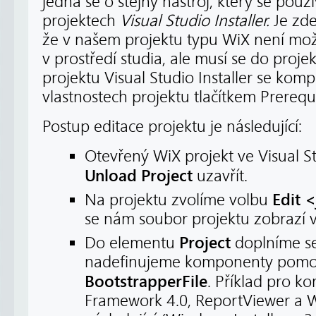
jedná se o stejný nástroj, který se použí
projektech
Visual Studio Installer.
Je zde
že v našem projektu typu WiX není m
v prostředí studia, ale musí se do proje
projektu Visual Studio Installer se komp
vlastnostech projektu tlačítkem Prerequi
Postup editace projektu je následující:
Otevřený WiX projekt ve Visual 
Unload Project
uzavřít.
Edit 
Na projektu zvolíme volbu
se nám soubor projektu zobrazí 
Project
Do elementu
doplníme s
nadefinujeme komponenty pomo
BootstrapperFile
. Příklad pro 
Framework 4.0, ReportViewer a Wi