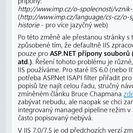
přípony:
http://www.imp.cz/o-spolecnosti/vznik-
(
http://www.imp.cz/language/cs-cz/o-s
historie
- pro více jazyčný web)
Po této změně ale přestanou stránky s t
způsobené tím, že defaultně IIS zprac
ASP.NET přípony souborů (n
pouze pro
atd.)
. Řešení tohoto problému je různé,
IIS používáme. Pro staré IIS 6.0 (nebo IIS
potřeba ASP.Net ISAPI filter přiřadit p
popisů lze najít celou řadu, stručný náv
zmíněném článku Bruce Chapmana
zd
zabývat nebudu, ale naopak se chci za
integrovaný managed pipeline režim v I
často popisovaný nebývá.
V IIS 7.0/7.5 je od předchozích verzí z