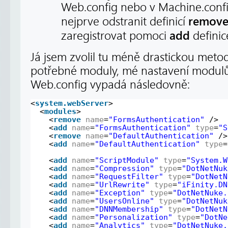
Web.config nebo v Machine.conf
remov
nejprve odstranit definicí
add
zaregistrovat pomoci
definic
Já jsem zvolil tu méně drastickou met
potřebné moduly, mé nastavení modul
Web.config vypadá následovně:
<
system.webServer
>
<
modules
>
<
remove
name
=
"FormsAuthentication"
/>
<
add
name
=
"FormsAuthentication"
type
=
"S
<
remove
name
=
"DefaultAuthentication"
/>
<
add
name
=
"DefaultAuthentication"
type
=
<
add
name
=
"ScriptModule"
type
=
"System.W
<
add
name
=
"Compression"
type
=
"DotNetNuk
<
add
name
=
"RequestFilter"
type
=
"DotNetN
<
add
name
=
"UrlRewrite"
type
=
"iFinity.DN
<
add
name
=
"Exception"
type
=
"DotNetNuke.
<
add
name
=
"UsersOnline"
type
=
"DotNetNuk
<
add
name
=
"DNNMembership"
type
=
"DotNetN
<
add
name
=
"Personalization"
type
=
"DotNe
<
add
name
=
"Analytics"
type
=
"DotNetNuke.