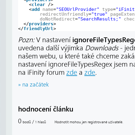
<
clear
/>
<
add
name
=
"SEOUrlProvider"
type
=
"iFinit
redirectUnfriendly
=
"true"
pageExten
doNotRedirect
=
"SearchResults;"
chec
</
providers
>
</
friendlyUrl
>
ignoreFileTypesReg
Pozn:
V nastavení
uvedena další výjimka
Downloads
- jed
našem webu, u které také chceme zak
nastavení ignoreFileTypesRegex jsem na
na iFinity forum
zde
a
zde
.
» na začátek
hodnocení článku
0
/
bodů
hlasů
Hodnotit mohou jen registrované uživatelé.
1