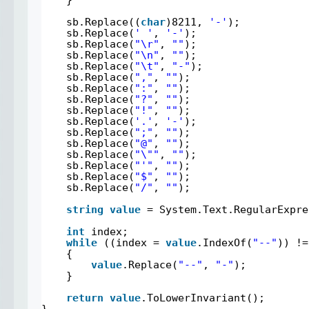
sb.Replace((
char
)8211, 
'-'
);
sb.Replace(
' '
, 
'-'
);
sb.Replace(
"\r"
, 
""
);
sb.Replace(
"\n"
, 
""
);
sb.Replace(
"\t"
, 
"-"
);
sb.Replace(
","
, 
""
);
sb.Replace(
":"
, 
""
);
sb.Replace(
"?"
, 
""
);
sb.Replace(
"!"
, 
""
);
sb.Replace(
'.'
, 
'-'
);
sb.Replace(
";"
, 
""
);
sb.Replace(
"@"
, 
""
);
sb.Replace(
"\""
, 
""
);
sb.Replace(
"'"
, 
""
);
sb.Replace(
"$"
, 
""
);
sb.Replace(
"/"
, 
""
);
string
value
= System.Text.RegularExpre
int
index;
while
((index = 
value
.IndexOf(
"--"
)) !=
{
value
.Replace(
"--"
, 
"-"
);
}
return
value
.ToLowerInvariant();
}