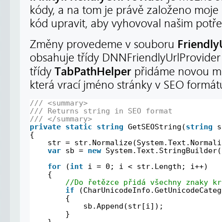
kódy, a na tom je právě založeno moje 
kód upravit, aby vyhovoval našim potř
Friendly
Změny provedeme v souboru
obsahuje třídy DNNFriendlyUrlProvider
TabPathHelper
třídy
přidáme novou 
která vrací jméno stránky v SEO formát
/// <summary>
/// Returns string in SEO format
/// </summary>
private
static
string
GetSEOString(
string
s
{
str = str.Normalize(System.Text.Normali
var
sb = 
new
System.Text.StringBuilder(
for
(
int
i = 0; i < str.Length; i++)
{
//Do řetězce přidá všechny znaky kr
if
(CharUnicodeInfo.GetUnicodeCateg
{
sb.Append(str[i]);
}
}