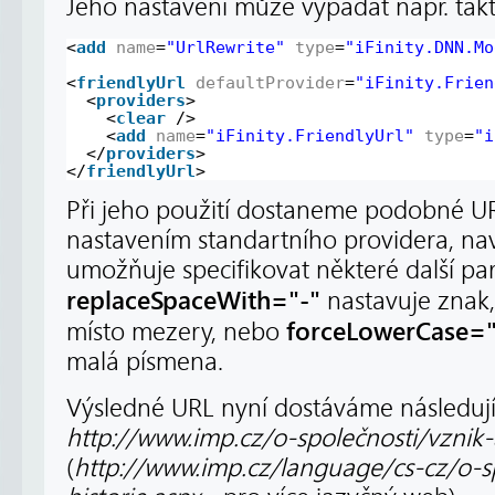
Jeho nastavení může vypadat např. takt
<
add
name
=
"UrlRewrite"
type
=
"iFinity.DNN.Mo
<
friendlyUrl
defaultProvider
=
"iFinity.Frien
<
providers
>
<
clear
/>
<
add
name
=
"iFinity.FriendlyUrl"
type
=
"i
</
providers
>
</
friendlyUrl
>
Při jeho použití dostaneme podobné U
nastavením standartního providera, nav
umožňuje specifikovat některé další pa
replaceSpaceWith="-"
nastavuje znak,
forceLowerCase="
místo mezery, nebo
malá písmena.
Výsledné URL nyní dostáváme následují
http://www.imp.cz/o-společnosti/vznik-
(
http://www.imp.cz/language/cs-cz/o-s