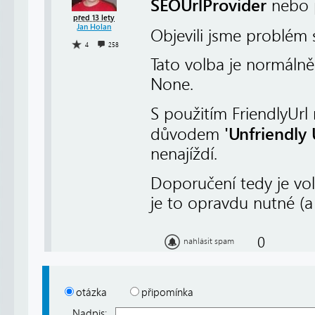
SEOUrlProvider
nebo 
před 13 lety
Jan Holan
Objevili jsme problém
4
258
Tato volba je normáln
None.
S použitím FriendlyUr
'Unfriendly
důvodem
nenajíždí.
Doporučení tedy je vo
je to opravdu nutné (a
0
nahlásit spam
otázka
připomínka
Nadpis: