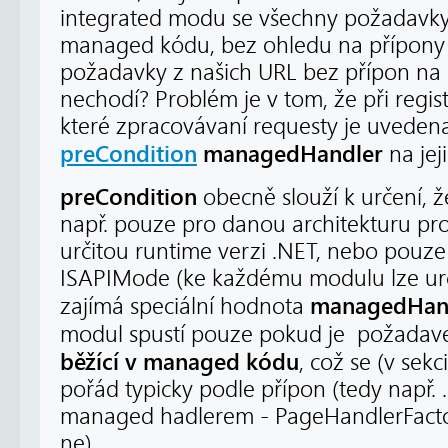
integrated modu se všechny požadavky 
managed kódu, bez ohledu na přípony 
požadavky z našich URL bez přípon na 
nechodí? Problém je v tom, že při regi
které zpracovávaní requesty je uvede
preCondition
managedHandler
na jej
preCondition
obecně slouží k určení,
např. pouze pro danou architekturu pro
určitou runtime verzi .NET, nebo pouze
ISAPIMode (ke každému modulu lze urči
managedHan
zajímá speciální hodnota
modul spustí pouze pokud je požada
běžící v
managed kódu
, což se (v sek
pořád typicky podle přípon (tedy např. 
managed hadlerem - PageHandlerFactor
ne).