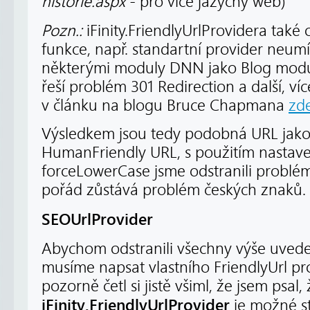
historie.aspx
- pro více jazyčný web)
Pozn.:
iFinity.FriendlyUrlProvidera také
funkce, např. standartní provider neum
některými moduly DNN jako Blog modul
řeší problém 301 Redirection a další, ví
v článku na blogu Bruce Chapmana
zd
Výsledkem jsou tedy podobná URL jako
HumanFriendly URL, s použitím nastav
forceLowerCase jsme odstranili problém 
pořád zůstává problém českých znaků.
SEOUrlProvider
Abychom odstranili všechny výše uve
musíme napsat vlastního FriendlyUrl pr
pozorně četl si jistě všiml, že jsem psal, 
iFinity.FriendlyUrlProvider
je možné st