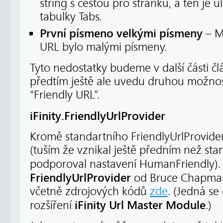
string s cestou pro stránku, a ten je 
tabulky Tabs.
První písmeno velkými písmeny
– M
URL bylo malými písmeny.
Tyto nedostatky budeme v další části č
předtím ještě ale uvedu druhou možnos
“Friendly URL”.
iFinity.FriendlyUrlProvider
Kromě standartního FriendlyUrlProvidera
(tuším že vznikal ještě předním než sta
podporoval nastavení HumanFriendly).
FriendlyUrlProvider
od Bruce Chapmana
včetně zdrojových kódů
zde
. (Jedná se
iFinity Url Master Module
rozšíření
.)