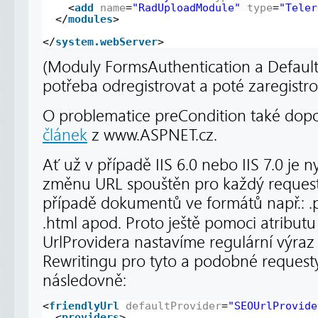
<
add
name
=
"RadUploadModule"
type
=
"Teler
</
modules
>
</
system.webServer
>
(Moduly FormsAuthentication a Default
potřeba odregistrovat a poté zaregistro
O problematice preCondition také dopor
článek
z www.ASPNET.cz.
Ať už v případě IIS 6.0 nebo IIS 7.0 je 
změnu URL spouštěn pro každý request,
případě dokumentů ve formátů např.: .png, 
.html apod. Proto ještě pomoci atribut
UrlProvidera nastavíme regulární výraz
Rewritingu pro tyto a podobné request
následovně:
<
friendlyUrl
defaultProvider
=
"SEOUrlProvide
<
providers
>