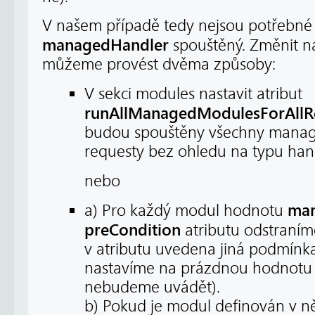
V našem případě tedy nejsou potřebné
managedHandler
spouštěný. Změnit n
můžeme provést dvěma způsoby:
V sekci modules nastavit atribut
runAllManagedModulesForAllR
budou spouštěny všechny manag
requesty bez ohledu na typu han
nebo
man
a) Pro každý modul hodnotu
preCondition
atributu odstraníme
v atributu uvedena jiná podmínka
nastavíme na prázdnou hodnotu 
nebudeme uvádět).
b) Pokud je modul definován v 