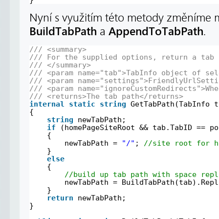
Nyní s využitím této metody změníme
BuildTabPath
AppendToTabPath
a
.
/// <summary>
/// For the supplied options, return a tab 
/// </summary>
/// <param name="tab">TabInfo object of sel
/// <param name="settings">FriendlyUrlSetti
/// <param name="ignoreCustomRedirects">Whe
/// <returns>The tab path</returns>
internal
static
string
GetTabPath(TabInfo t
{
string
newTabPath;
if
(homePageSiteRoot && tab.TabID == po
{
newTabPath = 
"/"
; 
//site root for h
}
else
{
//build up tab path with space repl
newTabPath = BuildTabPath(tab).Repl
}
return
newTabPath;
}