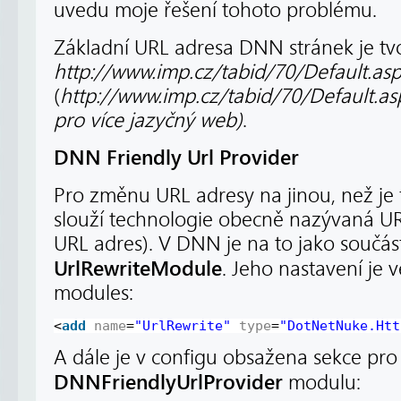
uvedu moje řešení tohoto problému.
Základní URL adresa DNN stránek je tvo
http://www.imp.cz/tabid/70/Default.as
(
http://www.imp.cz/tabid/70/Default.
pro více jazyčný web)
.
DNN Friendly Url Provider
Pro změnu URL adresy na jinou, než je 
slouží technologie obecně nazývaná UR
URL adres). V DNN je na to jako součá
UrlRewriteModule
. Jeho nastavení je 
modules:
<
add
name
=
"UrlRewrite"
type
=
"DotNetNuke.Htt
A dále je v configu obsažena sekce pro
DNNFriendlyUrlProvider
modulu: