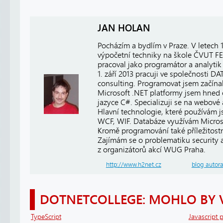
JAN HOLAN
Pocházím a bydlím v Praze. V letech
výpočetní techniky na škole ČVUT FE
pracoval jako programátor a analytik 
1. září 2013 pracuji ve společnosti
consulting. Programovat jsem začínal
Microsoft .NET platformy jsem hned 
jazyce C#. Specializuji se na webové
Hlavní technologie, které používám 
WCF, WIF. Databáze využívám Micros
Kromě programování také příležitost
Zajímám se o problematiku security a 
z organizátorů akcí WUG Praha.
http://www.h2net.cz
blog autor
DOTNETCOLLEGE: MOHLO BY 
TypeScript
Javascript 