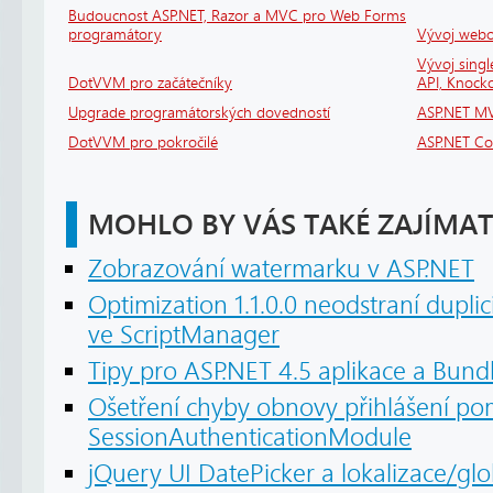
Budoucnost ASP.NET, Razor a MVC pro Web Forms
programátory
Vývoj webov
Vývoj sing
DotVVM pro začátečníky
API, Knock
Upgrade programátorských dovedností
ASP.NET MV
DotVVM pro pokročilé
ASP.NET Cor
MOHLO BY VÁS TAKÉ ZAJÍMAT
Zobrazování watermarku v ASP.NET
Optimization 1.1.0.0 neodstraní duplic
ve ScriptManager
Tipy pro ASP.NET 4.5 aplikace a Bundl
Ošetření chyby obnovy přihlášení po
SessionAuthenticationModule
jQuery UI DatePicker a lokalizace/gl