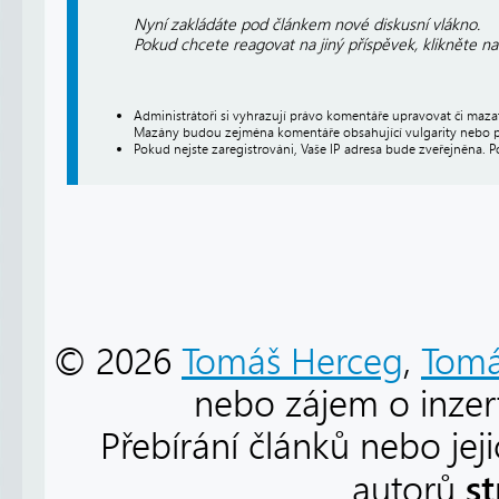
Nyní zakládáte pod článkem nové diskusní vlákno.
Pokud chcete reagovat na jiný příspěvek, klikněte n
Administrátoři si vyhrazují právo komentáře upravovat či maz
Mazány budou zejména komentáře obsahující vulgarity nebo p
Pokud nejste zaregistrováni, Vaše IP adresa bude zveřejněna. P
© 2026
Tomáš Herceg
,
Tomá
nebo zájem o inzert
Přebírání článků nebo jej
s
autorů