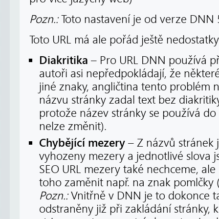
Pozn.:
Toto nastavení je od verze DNN 5
Toto URL má ale pořád ještě nedostatky
Diakritika
– Pro URL DNN používá př
autoři asi nepředpokládají, že někter
jiné znaky, angličtina tento problém 
názvu stránky zadal text bez diakritik
protože název stránky se používá do 
nelze změnit).
Chybějící mezery
– Z názvů stránek 
vyhozeny mezery a jednotlivé slova j
SEO URL mezery také nechceme, ale 
toho zaměnit např. na znak pomlčky (‘
Pozn.:
Vnitřně v DNN je to dokonce ta
odstraněny již při zakládání stránky,