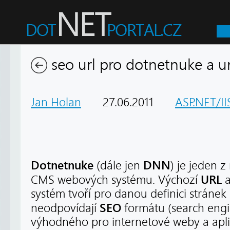
seo url pro dotnetnuke a ur
Jan Holan
27.06.2011
ASP.NET/II
Dotnetnuke
DNN
(dále jen
) je jeden 
URL
CMS webových systému. Výchozí
a
systém tvoří pro danou definici stránek 
SEO
neodpovídají
formátu (search engi
výhodného pro internetové weby a apl