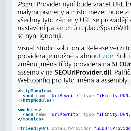
Pozn.:
Provider nyní bude vracet URL b
malými písmeny a místo mezer bude zna
všechny tyto záměny URL se provádějí
nastavení parametrů replaceSpaceWith,
se nyní ignorují.
Visual Studio solution a Release verzi
providera je možné stáhnout
zde
. Solu
SEOUr
změnu jména třídy providera na
SEOUrlProvider.dll
assembly na
. Patř
Web.config pro tyto jména a assembly j
<
httpModules
>
<
add
name
=
"UrlRewrite"
type
=
"iFinity.DNN.
</
httpModules
>
<
modules
>
<
add
name
=
"UrlRewrite"
type
=
"iFinity.DNN.
</
modules
>
<
friendlyUrl
defaultProvider
=
"SEOUrlProvide