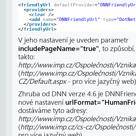
<
friendlyUrl
defaultProvider
=
"DNNFriendlyUr
<
providers
>
<
clear
/>
<
add
name
=
"DNNFriendlyUrl"
type
=
"DotNet
</
providers
>
</
friendlyUrl
>
V jeho nastavení je uveden parametr
includePageName="true"
, to způsobí
takto:
http://www.imp.cz/Ospolečnosti/Vznikah
(
http://www.imp.cz/Ospolečnosti/Vznik
CZ/Default.aspx
- pro více jazyčný web
Zhruba od DNN verze 4.6 je DNNFriendl
urlFormat="HumanFri
nové nastavení
dostáváme tyto adresy:
http://www.imp.cz/Ospolečnosti/Vznikah
(
http://www.imp.cz/cs-cz/Ospolečnosti/
pro více jazyčný web)