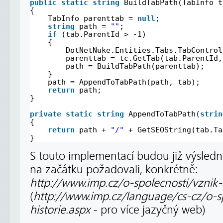
public
static
string
BuildTabPath(TabInfo t
{ 
TabInfo parenttab = 
null
; 
string
path = 
""
; 
if
(tab.ParentId > -1) 
{
DotNetNuke.Entities.Tabs.TabControl
parenttab = tc.GetTab(tab.ParentId,
path = BuildTabPath(parenttab); 
} 
path = AppendToTabPath(path, tab); 
return
path; 
}
private
static
string
AppendToTabPath(
strin
{
return
path + 
"/"
+ GetSEOString(tab.Ta
}
S touto implementací budou již výsled
na začátku požadovali, konkrétně:
http://www.imp.cz/o-spolecnosti/vznik-
(
http://www.imp.cz/language/cs-cz/o-s
historie.aspx
- pro více jazyčný web)