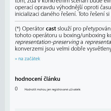
tom, zda v konkrétním scénáři bude el
operací opravdu výhodnější oproti čas
inicializaci daného řešení. Toto řešení 
cast
(*) Operátor
slouží pro přetypování
tohoto operátoru u boxing/unboxing kon
representation-preserving
a
represent
konverzemi jsou velmi dobře vysvětle
» na začátek
hodnocení článku
0
Hodnotit mohou jen registrované uživatelé.