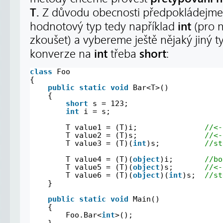
T.
Z důvodu obecnosti předpokládejme 
int
hodnotový typ tedy například
(pro n
zkoušet) a vybereme ještě nějaký jiný ty
int
short
konverze na
třeba
:
class
Foo
{
public
static
void
Bar<T>()
{
short
s = 123;
int
i = s;
T value1 = (T)i;               
//<-
T value2 = (T)s;               
//<-
T value3 = (T)(
int
)s;          
//st
T value4 = (T)(
object
)i;       
//bo
T value5 = (T)(
object
)s;       
//<-
T value6 = (T)(
object
)(
int
)s;  
//st
}
public
static
void
Main()
{
Foo.Bar<
int
>();
}