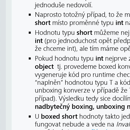
jednoduše nedovolí.
Naprosto totožný případ, to že
short
int
místo proměnné typu
na
short
Hodnotu typu
můžeme nejp
int
(pro jednoduchost opět předp
že chceme int), ale tím máme opět
int
Pokud hodnotu typu
nejprve 
object
tj. provedeme boxed konv
vygeneruje kód pro runtime chec
“naplněn” hodnotou typu T a kód
unboxing konverze v případě že 
případ). Výsledku tedy sice docílí
nadbytečný boxing, unboxing n
boxed short
U
hodnoty takto je
fungovat nebude a vede na
Inva