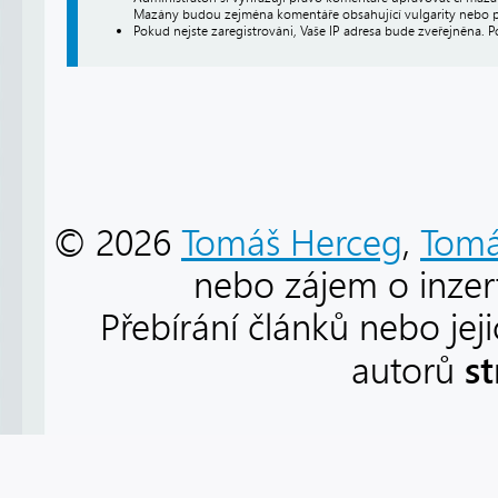
Mazány budou zejména komentáře obsahující vulgarity nebo p
Pokud nejste zaregistrováni, Vaše IP adresa bude zveřejněna. P
© 2026
Tomáš Herceg
,
Tomá
nebo zájem o inzert
Přebírání článků nebo jej
s
autorů