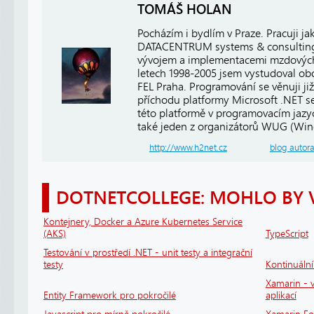
TOMÁŠ HOLAN
Pocházím i bydlím v Praze. Pracuji j
DATACENTRUM systems & consulting, 
vývojem a implementacemi mzdových
letech 1998-2005 jsem vystudoval ob
FEL Praha. Programování se věnuji již
příchodu platformy Microsoft .NET se
této platformě v programovacím jaz
také jeden z organizátorů WUG (Win
http://www.h2net.cz
blog autor
DOTNETCOLLEGE: MOHLO BY 
Kontejnery, Docker a Azure Kubernetes Service
(AKS)
TypeScript
Testování v prostředí .NET - unit testy a integrační
testy
Kontinuáln
Xamarin - v
Entity Framework pro pokročilé
aplikací