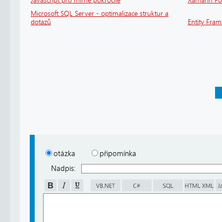
Javascript pro mírně pokročilé
Xamarin F
Microsoft SQL Server - optimalizace struktur a
dotazů
Entity Fra
otázka
připomínka
Nadpis: