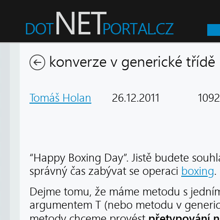
konverze v generické třídě
Tomáš Holan
26.12.2011
1092
“Happy Boxing Day”. Jistě budete souhla
správný čas zabývat se operaci
boxing
.
Dejme tomu, že máme metodu s jední
argumentem T (nebo metodu v generické
přetypování n
metody chceme provést