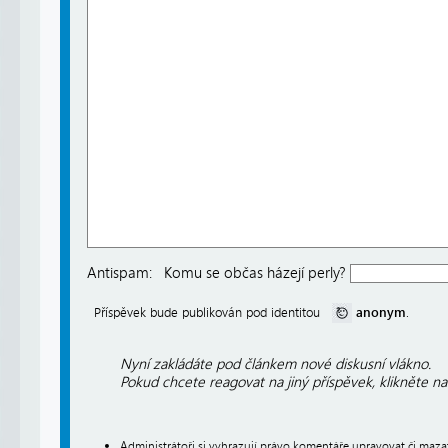
Antispam:
Komu se občas házejí perly?
anonym
Příspěvek bude publikován pod identitou
.
Nyní zakládáte pod článkem nové diskusní vlákno.
Pokud chcete reagovat na jiný příspěvek, klikněte n
Administrátoři si vyhrazují právo komentáře upravovat či maz