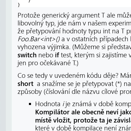
}
Protože generický argument T ale můž
libovolný typ, jde nám v našem experi
že přetypování hodnoty typu int na T pr
Foo.Bar<int>()
a v ostatních případech
vyhozena výjimka. (Můžeme si představ
switch
if
nebo
test, kterým si zajistíme
jen pro očekávané T.)
Co se tedy v uvedeném kódu děje? M
short
a snažíme se je přetypovat (*) n
způsoby (číslování dle názvu cílové pr
Hodnota
i
je známá v době kompi
Kompilátor ale obecně neví ja
místě vložit, protože ta je závi
které v době kompilace není zná