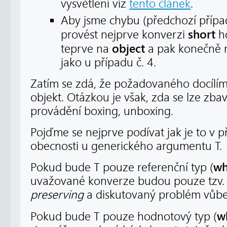
vysvětlení viz
tento článek
.
Aby jsme chybu (předchozí případ
short
provést nejprve konverzi
h
object
teprve na
a pak konečně na
jako u případu č. 4.
Zatím se zdá, že požadovaného docílí
objekt. Otázkou je však, zda se lze zb
provádění boxing, unboxing.
Pojďme se nejprve podívat jak je to v 
obecnosti u generického argumentu T.
w
Pokud bude T pouze referenční typ (
uvažované konverze budou pouze tzv
preserving
a diskutovaný problém vůbe
w
Pokud bude T pouze hodnotový typ (