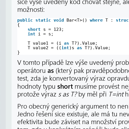
sice výše uvedený kód chovat stejně, al
možnosti:
public
static
void
Bar<T>() 
where
T : 
struc
{
short
s = 123;
int
i = s;
T value1 = (i 
as
T?).Value;
T value2 = ((
int
)s 
as
T?).Value;
}
V tomto případě lze výše uvedený prob
as
operátoru
(který pak pravděpodobn
test, zda je konvertovaný výraz oprav
short
hodnoty typu
musíme provést ne
protože výraz
s as T?
by měl při
T=int
h
Pro obecný generický argument to nen
Jedno řešení sice existuje, ale má tu n
efektivita bude záviset na množství pro