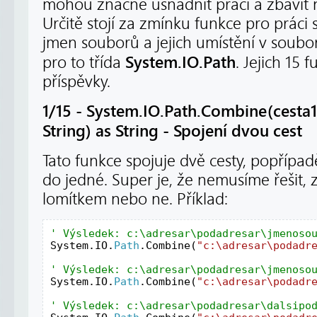
mohou značně usnadnit práci a zbavit 
Určitě stojí za zmínku funkce pro práci 
jmen souborů a jejich umístění v soub
System.IO.Path
pro to třída
. Jejich 15 
příspěvky.
1/15 - System.IO.Path.Combine(cesta1 
String) as String - Spojení dvou cest
Tato funkce spojuje dvě cesty, popřípa
do jedné. Super je, že nemusíme řešit,
lomítkem nebo ne. Příklad:
System.IO.
Path
.Combine(
"c:\adresar\podadr
System.IO.
Path
.Combine(
"c:\adresar\podadr
'