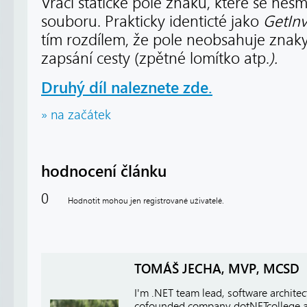
Vrací statické pole znaků, které se nesm
souboru. Prakticky identicté jako
GetIn
tím rozdílem, že pole neobsahuje znaky,
zapsání cesty (zpětné lomítko atp.
).
Druhý díl naleznete zde.
» na začátek
hodnocení článku
0
Hodnotit mohou jen registrované uživatelé.
TOMÁŠ JECHA, MVP, MCSD
I'm .NET team lead, software architect
cofounded company dotNETcollege 