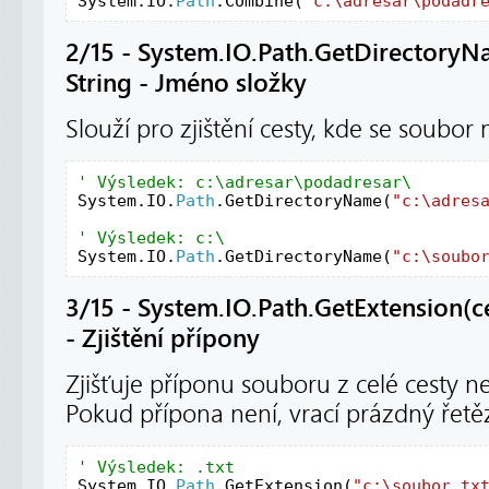
System.IO.
Path
.Combine(
"c:\adresar\podadr
2/15 - System.IO.Path.GetDirectoryNa
String - Jméno složky
Slouží pro zjištění cesty, kde se soubor 
System.IO.
Path
.GetDirectoryName(
"c:\adres
System.IO.
Path
.GetDirectoryName(
"c:\soubo
3/15 - System.IO.Path.GetExtension(ce
- Zjištění přípony
Zjišťuje příponu souboru z celé cesty 
Pokud přípona není, vrací prázdný řetěz
System.IO.
Path
.GetExtension(
"c:\soubor.tx