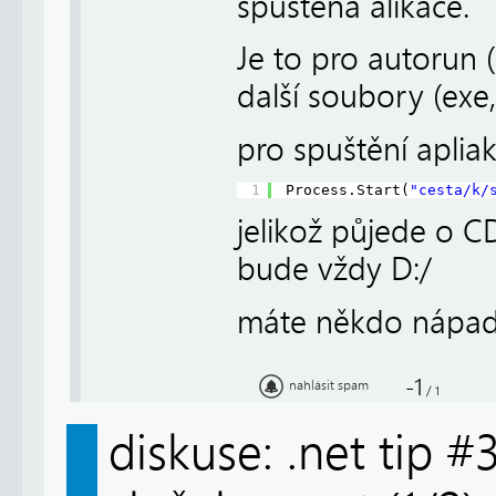
spuštěna alikace.
Je to pro autorun
další soubory (exe,
pro spuštění apli
1
Process.Start(
"cesta/k/
jelikož půjede o 
bude vždy D:/
máte někdo nápad j
-1
nahlásit spam
/
1
diskuse: .net tip 