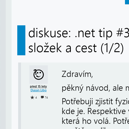
diskuse: .net tip 
složek a cest (1/2)
Zdravím,
pěkný návod, ale 
před 15 lety
Dusan Libo
4
74
Potřebuji zjistit f
kde je. Respektive 
která ho volá. Potř