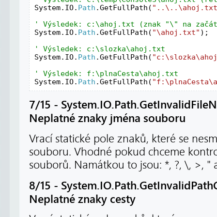
System.IO.
Path
.GetFullPath(
"..\..\ahoj.tx
System.IO.
Path
.GetFullPath(
"\ahoj.txt"
);

System.IO.
Path
.GetFullPath(
"c:\slozka\aho
System.IO.
Path
.GetFullPath(
"f:\plnaCesta\
7/15 - System.IO.Path.GetInvalidFile
Neplatné znaky jména souboru
Vrací statické pole znaků, které se nes
souboru. Vhodné pokud chceme kontrol
souborů. Namátkou to jsou: *, ?, \, >, " 
8/15 - System.IO.Path.GetInvalidPathC
Neplatné znaky cesty