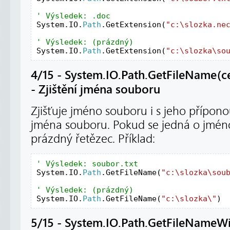
System.IO.
Path
.GetExtension(
"c:\slozka.ne
System.IO.
Path
.GetExtension(
"c:\slozka\so
4/15 - System.IO.Path.GetFileName(ces
- Zjištění jména souboru
Zjišťuje jméno souboru i s jeho přípono
jména souboru. Pokud se jedná o jméno
prázdný řetězec. Příklad:
System.IO.
Path
.GetFileName(
"c:\slozka\sou
System.IO.
Path
.GetFileName(
"c:\slozka\"
)
5/15 - System.IO.Path.GetFileNameWi