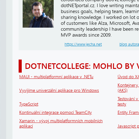
dotNETportal.cz. I love writing main
business goals, helping team, learn
sharing knowledge. I worked on lot of
of customers like Alza, Microsoft, A
community leadership I have been r
MVP awards since 2009.
https://www.jecha.net
blog autor
DOTNETCOLLEGE: MOHLO BY 
MAUI - multiplatformní aplikace v .NETu
Úvod do X
Kontejnery
Vyvíjíme univerzální aplikace pro Windows
(AKS)
Testování v 
TypeScript
testy
Kontinuální integrace pomocí TeamCity
Entity Fram
Xamarin - vývoj multiplatformních mobilních
aplikací
Javascript 