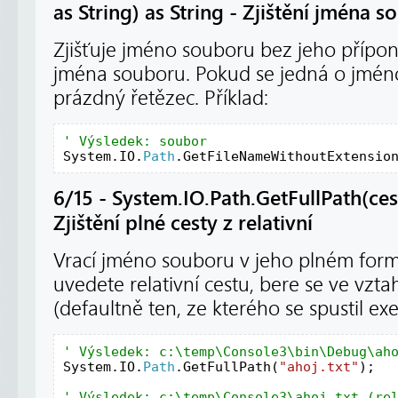
as String) as String - Zjištění jména 
Zjišťuje jméno souboru bez jeho přípon
jména souboru. Pokud se jedná o jméno
prázdný řetězec. Příklad:
System.IO.
Path
.GetFileNameWithoutExtensio
6/15 - System.IO.Path.GetFullPath(cest
Zjištění plné cesty z relativní
Vrací jméno souboru v jeho plném formá
uvedete relativní cestu, bere se ve vzt
(defaultně ten, ze kterého se spustil exe
System.IO.
Path
.GetFullPath(
"ahoj.txt"
);
