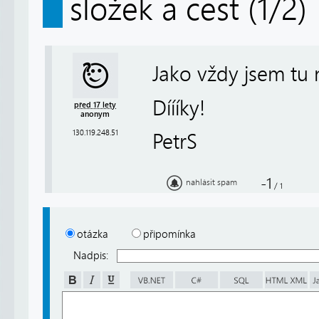
složek a cest (1/2)
Jako vždy jsem tu 
Díííky!
před 17 lety
anonym
130.119.248.51
PetrS
-1
nahlásit spam
/
1
otázka
připomínka
Nadpis: