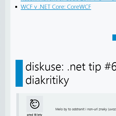
WCF v .NET Core: CoreWCF
diskuse: .net tip #
diakritiky
Melo by to odstranit i non-url znaky (uvo
před 18 lety