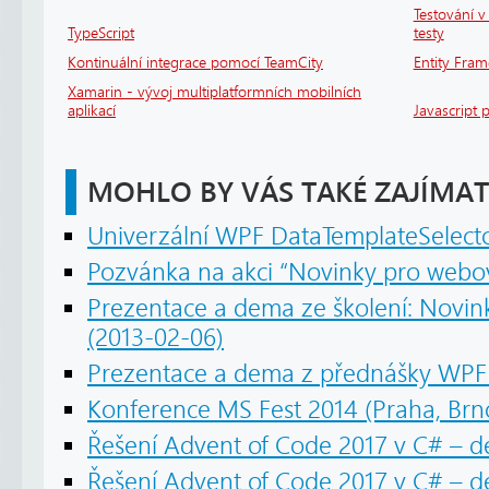
Testování v 
TypeScript
testy
Kontinuální integrace pomocí TeamCity
Entity Fram
Xamarin - vývoj multiplatformních mobilních
aplikací
Javascript 
MOHLO BY VÁS TAKÉ ZAJÍMAT
Univerzální WPF DataTemplateSelect
Pozvánka na akci “Novinky pro webov
Prezentace a dema ze školení: Novin
(2013-02-06)
Prezentace a dema z přednášky WPF -
Konference MS Fest 2014 (Praha, Brno
Řešení Advent of Code 2017 v C# – d
Řešení Advent of Code 2017 v C# – 