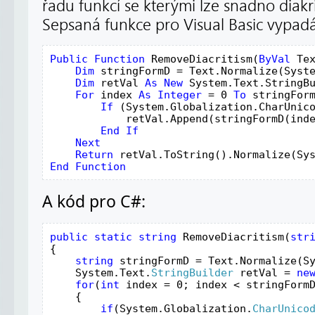
řadu funkcí se kterými lze snadno diakrit
Sepsaná funkce pro Visual Basic vypadá
Public Function 
RemoveDiacritism(
ByVal 
Te
    Dim 
stringFormD = Text.Normalize(Syste
Dim 
retVal 
As New 
System.Text.StringBu
For 
index 
As Integer 
= 0 
To 
stringForm
If 
(System.Globalization.CharUnic
retVal.Append(stringFormD(inde
End If

    Next

    Return 
End Function
A kód pro C#:
public static string 
RemoveDiacritism(
str
{

string 
stringFormD = Text.Normalize(S
    System.Text.
StringBuilder 
retVal = 
ne
for
(
int 
index = 0; index < stringFormD
    {

if
(System.Globalization.
CharUnico