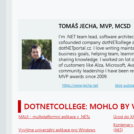
TOMÁŠ JECHA, MVP, MCSD
I'm .NET team lead, software architect
cofounded company dotNETcollege 
dotNETportal.cz. I love writing main
business goals, helping team, learn
sharing knowledge. I worked on lot of
of customers like Alza, Microsoft, A
community leadership I have been r
MVP awards since 2009.
https://www.jecha.net
blog autor
DOTNETCOLLEGE: MOHLO BY 
MAUI - multiplatformní aplikace v .NETu
Úvod do X
Kontejnery
Vyvíjíme univerzální aplikace pro Windows
(AKS)