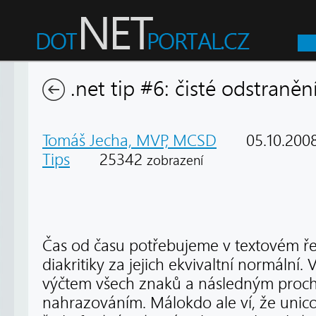
.net tip #6: čisté odstranění
Tomáš Jecha, MVP, MCSD
05.10.200
Tips
25342
zobrazení
Čas od času potřebujeme v textovém ře
diakritiky za jejich ekvivaltní normální. 
výčtem všech znaků a následným proch
nahrazováním. Málokdo ale ví, že unic