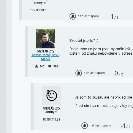
anonym
195.113.98.135
-1
nahlásit spam
/
1
Zkoušel jste to? :)
Podle toho co jsem psal, by mělo být 
před 18 lety
Číštění od znaků nepovolené v adrese
Tomáš Jecha, MVP,
MCSD
860
1596
0
nahlásit spam
/
2
Ja som to skúšal, ale napríklad pre
Pred nimi sa mi zobrazuje vždy nej
před 13 lety
anonym
87.197.113.29
-1
nahlásit spam
/
1