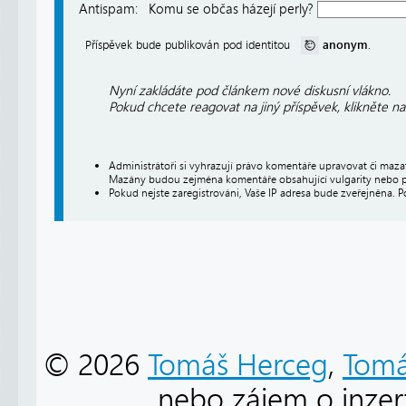
Antispam:
Komu se občas házejí perly?
anonym
Příspěvek bude publikován pod identitou
.
Nyní zakládáte pod článkem nové diskusní vlákno.
Pokud chcete reagovat na jiný příspěvek, klikněte n
Administrátoři si vyhrazují právo komentáře upravovat či maz
Mazány budou zejména komentáře obsahující vulgarity nebo p
Pokud nejste zaregistrováni, Vaše IP adresa bude zveřejněna. P
© 2026
Tomáš Herceg
,
Tomá
nebo zájem o inzert