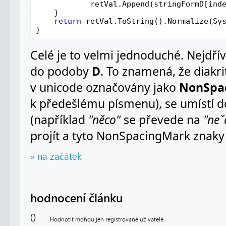
            retVal.Append(stringFormD[inde
    }

return 
retVal.ToString().Normalize(Sy
}
Celé je to velmi jednoduché. Nejdřív
do podoby
D
. To znamená, že diakri
v unicode označovány jako
NonSpa
k předešlému písmenu), se umístí d
(například
"něco"
se převede na
"neˇ
projít a tyto NonSpacingMark znaky
» na začátek
hodnocení článku
0
Hodnotit mohou jen registrované uživatelé.