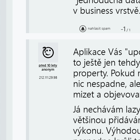
v business vrstvě
-1
nahlásit spam
/
1
Aplikace Vás "up
to ještě jen teh
před 10 lety
anonym
property. Pokud 
212.111.29.98
nic nespadne, al
mizet a objevovat
Já nechávám lazy
většinou přidává
výkonu. Výhodou 