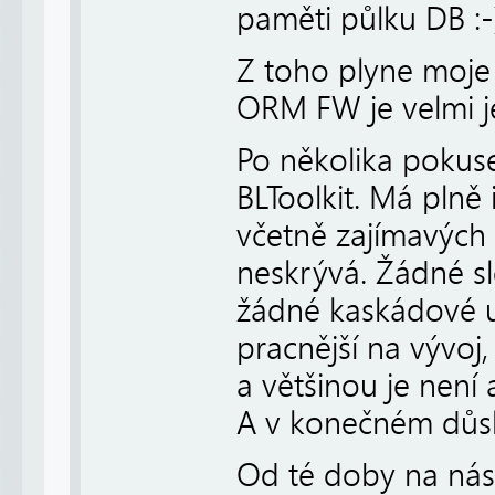
paměti půlku DB :-
Z toho plyne moje 
ORM FW je velmi j
Po několika pokus
BLToolkit. Má pln
včetně zajímavých 
neskrývá. Žádné sl
žádné kaskádové up
pracnější na vývoj,
a většinou je není
A v konečném důsle
Od té doby na nás 