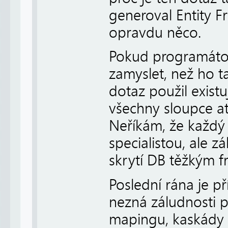
generoval Entity F
opravdu něco.
Pokud programátor
zamyslet, než ho t
dotaz použil existu
všechny sloupce atd
Neříkám, že každý
specialistou, ale z
skrytí DB těžkým 
Poslední rána je p
nezná záludnosti 
mapingu, kaskády a