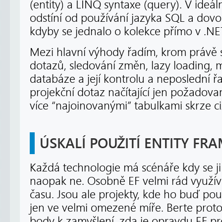
(entity) a LINQ syntaxe (query). V ideá
odstíní od používání jazyka SQL a dovol
kdyby se jednalo o kolekce přímo v .NET
Mezi hlavní výhody řadím, krom právě s
dotazů, sledování změn, lazy loading, 
databáze a její kontrolu a neposlední řa
projekční dotaz načítající jen požadovan
více “najoinovanými” tabulkami skrze ciz
ÚSKALÍ POUŽITÍ ENTITY F
Každá technologie má scénáře kdy se ji 
naopak ne. Osobně EF velmi rád využí
času. Jsou ale projekty, kde ho buď po
jen ve velmi omezené míře. Berte proto
body k zamyšlení, zda je opravdu EF pro