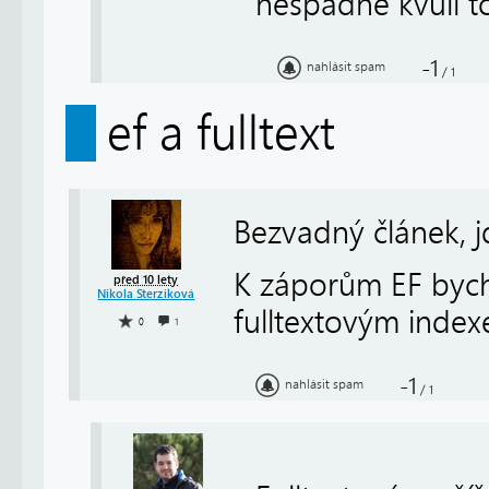
nespadne kvůli t
-1
nahlásit spam
/
1
ef a fulltext
Bezvadný článek, j
K záporům EF bych 
před 10 lety
Nikola Sterziková
fulltextovým inde
0
1
-1
nahlásit spam
/
1