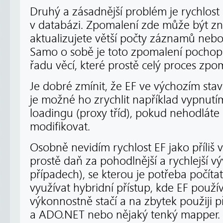
Druhý a zásadnější problém je rychlost
v databázi. Zpomalení zde může být zn
aktualizujete větší počty záznamů nebo 
Samo o sobě je toto zpomalení pochopi
řadu věcí, které prostě celý proces zpom
Je dobré zmínit, že EF ve výchozím stav
je možné ho zrychlit například vypnutí
loadingu (proxy tříd), pokud nehodláte
modifikovat.
Osobně nevidím rychlost EF jako příliš 
prostě daň za pohodlnější a rychlejší vý
případech), se kterou je potřeba počítat
využívat hybridní přístup, kde EF použí
výkonnostně stačí a na zbytek použiji
a ADO.NET nebo nějaký tenký mapper. M