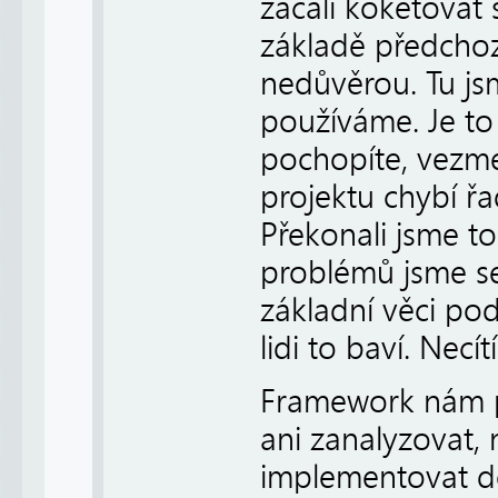
začali koketovat
základě předchoz
nedůvěrou. Tu jsm
používáme. Je to 
pochopíte, vezme
projektu chybí ř
Překonali jsme to
problémů jsme se 
základní věci pod
lidi to baví. Necít
Framework nám p
ani zanalyzovat,
implementovat do