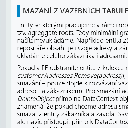
MAZÁNÍ Z VAZEBNÍCH TABUL
Entity se kterými pracujeme v rámci re
tzv. agreggate roots. Tedy minimální gra
načítáme/ukládáme. Například entita z
repositáře obsahuje i svoje adresy a zá
ukládáme celého zákazníka i adresami.
Pokud v EF odstraníte entitu z kolekce r
customer.Addresses.Remove(address)
),
smazání – pouze dojde k rozvázání vaz
adresou a zákazníkem). Pro smazání ad
DeleteObject
přímo na DataContext obj
znamená, že pokud chceme adresu smaza
smazat z entity zákazníka a zavolat S
ale navíc přistoupit přímo k DataConte