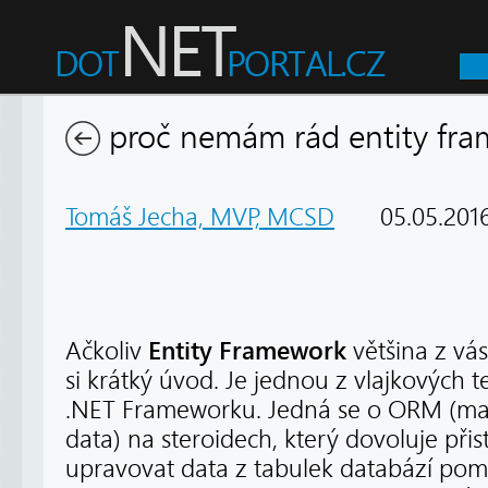
proč nemám rád entity fr
Tomáš Jecha, MVP, MCSD
05.05.201
Entity Framework
Ačkoliv
většina z vá
si krátký úvod. Je jednou z vlajkových t
.NET Frameworku. Jedná se o ORM (map
data) na steroidech, který dovoluje při
upravovat data z tabulek databází pomo