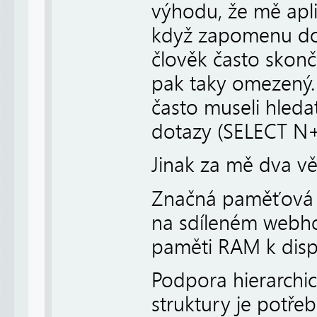
výhodu, že mě apli
když zapomenu don
člověk často skonč
pak taky omezený.
často museli hleda
dotazy (SELECT N+
Jinak za mě dva vě
Značná paměťová n
na sdíleném webh
paměti RAM k dispo
Podpora hierarchick
struktury je potřeb