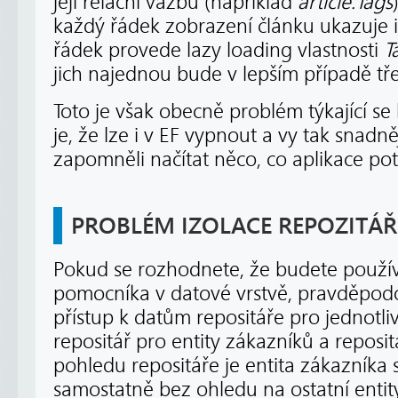
její relační vazbu (například
article.Tags
každý řádek zobrazení článku ukazuje i
řádek provede lazy loading vlastnosti
T
jich najednou bude v lepším případě tř
Toto je však obecně problém týkající s
je, že lze i v EF vypnout a vy tak snadněji
zapomněli načítat něco, co aplikace pot
PROBLÉM IZOLACE REPOZITÁ
Pokud se rozhodnete, že budete použív
pomocníka v datové vrstvě, pravděpodo
přístup k datům repositáře pro jednotliv
repositář pro entity zákazníků a repositá
pohledu repositáře je entita zákazníka 
samostatně bez ohledu na ostatní entity