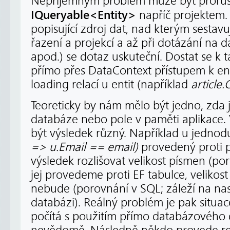
Nepříjemným problém může být prorůs
IQueryable<Entity>
napříč projektem. 
popisující zdroj dat, nad kterým sesta
řazení a projekcí a až při dotázání na d
apod.) se dotaz uskuteční. Dostat se k
přímo přes DataContext přístupem k ent
loading relací u entit (například
article.
Teoreticky by nám mělo být jedno, zda 
databáze nebo pole v paměti aplikace. 
být výsledek různý. Například u jedn
=> u.Email == email)
provedený proti p
výsledek rozlišovat velikost písmen (po
jej provedeme proti EF tabulce, velikost
nebude (porovnání v SQL; záleží na nas
databázi). Reálný problém je pak situac
počítá s použitím přímo databázového q