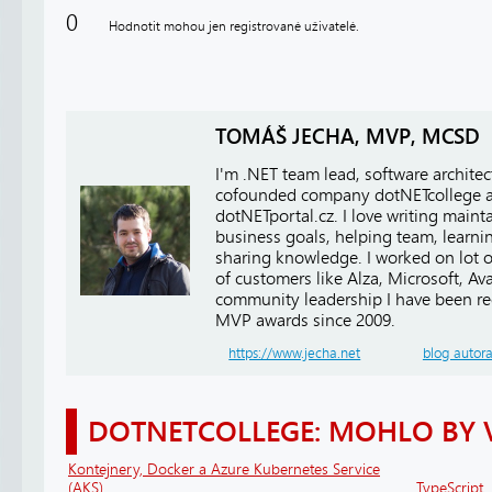
0
Hodnotit mohou jen registrované uživatelé.
TOMÁŠ JECHA, MVP, MCSD
I'm .NET team lead, software architect
cofounded company dotNETcollege 
dotNETportal.cz. I love writing main
business goals, helping team, learn
sharing knowledge. I worked on lot of
of customers like Alza, Microsoft, A
community leadership I have been r
MVP awards since 2009.
https://www.jecha.net
blog autor
DOTNETCOLLEGE: MOHLO BY 
Kontejnery, Docker a Azure Kubernetes Service
(AKS)
TypeScript