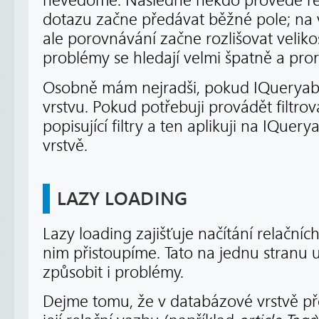
nevědomě. Následně někdo provede ref
dotazu začne předávat běžné pole; na v
ale porovnávání začne rozlišovat veliko
problémy se hledají velmi špatně a pror
Osobně mám nejradši, pokud IQueryab
vrstvu. Pokud potřebuji provádět filtrov
popisující filtry a ten aplikuji na IQuer
vrstvě.
LAZY LOADING
Lazy loading zajišťuje načítání relačníc
nim přistoupíme. Tato na jednu stranu
způsobit i problémy.
Dejme tomu, že v databázové vrstvě pře