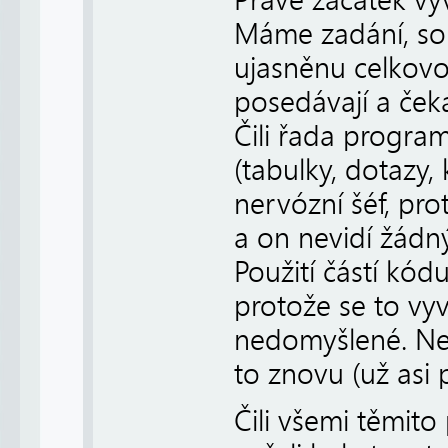
Máme zadání, sou
ujasněnu celkovo
posedávají a čeka
Čili řada progra
(tabulky, dotazy,
nervózní šéf, pr
a on nevidí žádn
Použití částí kód
protože se to vyv
nedomyšlené. Ne
to znovu (už asi
Čili všemi těmito