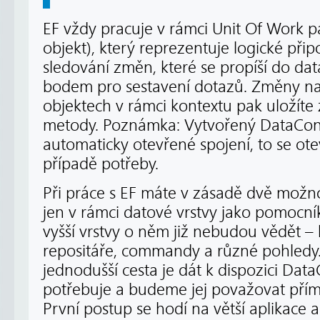
EF vždy pracuje v rámci Unit Of Work p
objekt), který reprezentuje logické při
sledování změn, které se propíší do da
bodem pro sestavení dotazů. Změny n
objektech v rámci kontextu pak uložít
metody. Poznámka: Vytvořený DataCon
automaticky otevřené spojení, to se otev
případě potřeby.
Při práce s EF máte v zásadě dvě možno
jen v rámci datové vrstvy jako pomocní
vyšší vrstvy o něm již nebudou vědět –
repositáře, commandy a různé pohledy. 
jednodušší cesta je dát k dispozici Data
potřebuje a budeme jej považovat přím
První postup se hodí na větší aplikace 