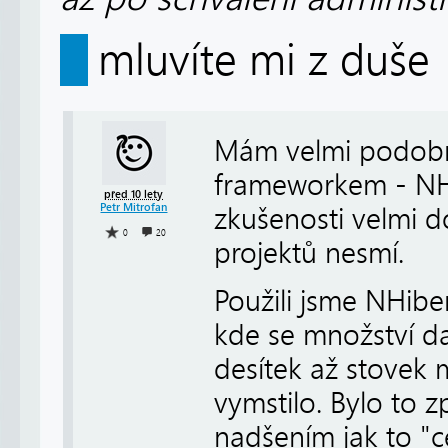
mluvíte mi z duše
Mám velmi podobn
frameworkem - NHi
před 10 lety
Petr Mitrofan
zkušenosti velmi 
0
20
projektů nesmí.
Použili jsme NHibe
kde se množství d
desítek až stovek 
vymstilo. Bylo to 
nadšením jak to "c