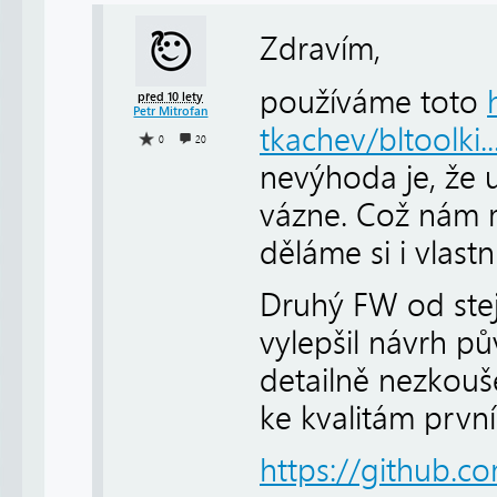
Zdravím,
používáme toto
před 10 lety
Petr Mitrofan
tkachev/bltoolki..
0
20
nevýhoda je, že u
vázne. Což nám m
děláme si i vlastn
Druhý FW od stej
vylepšil návrh pů
detailně nezkouš
ke kvalitám prvn
https://github.c