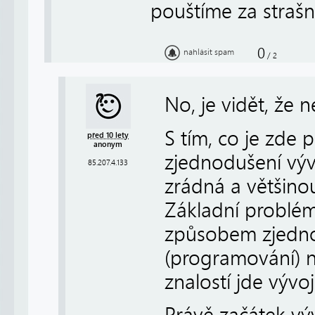
pouštíme za strašn
0
nahlásit spam
/
2
No, je vidět, že 
S tím, co je zde 
před 10 lety
anonym
zjednodušení vý
85.207.4.133
zrádná a většino
Základní problém
způsobem zjednod
(programování) n
znalostí jde vývo
Právě začátek vý