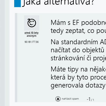
jaká alternativa?
Mám s EF podobné 
tedy zeptat, co po
před 10 lety
anonym
Na standardním AD
90.181.177.36
načítat do objektů
stránkování či proj
Máte tipy na něja
která by tyto pro
generovala dotaz
-1
nahlásit spam
/
1