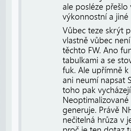
ale posléze přešlo
výkonnostní a jiné
Vůbec teze skrýt 
vlastně vůbec není
těchto FW. Ano fun
tabulkami a se sto
fuk. Ale upřímně k
ani neumí napsat S
toho pak vycházejí
Neoptimalizované a
generuje. Právě NH
nečitelná hrůza v j
proč je ten dotaz 