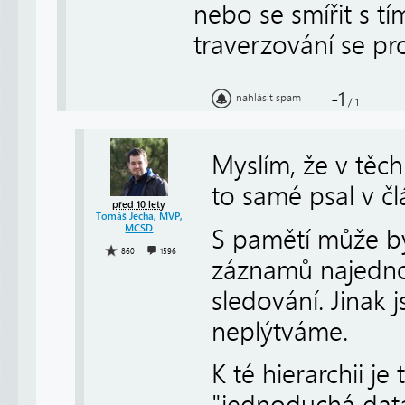
nebo se smířit s t
traverzování se pr
-1
nahlásit spam
/
1
Myslím, že v těc
to samé psal v člá
před 10 lety
Tomáš Jecha, MVP,
MCSD
S pamětí může b
860
1596
záznamů najedno
sledování. Jinak 
neplýtváme.
K té hierarchii 
"jednoduchá data