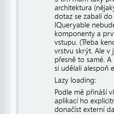
architektura (něja
dotaz se zabalí do
IQueryable nebude 
komponenty a prvk
vstupu. (Třeba ken
vrstvu skrýt. Ale v 
přesně to samé. A 
si udělali alespoň 
Lazy loading:
Podle mě přináší v
aplikací ho explic
donačíst externí d