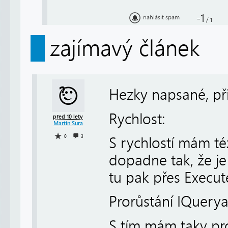
-1
nahlásit spam
/
1
zajímavý článek
Hezky napsané, př
Rychlost:
před 10 lety
Martin Sura
0
3
S rychlostí mám t
dopadne tak, že je
tu pak přes Execut
Prorůstání IQuerya
S tím mám taky pr