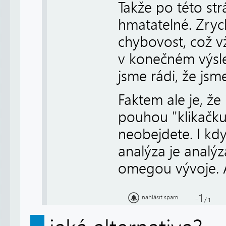
Takže po této str
hmatatelné. Zrych
chybovost, což v
v konečném výsl
jsme rádi, že jsm
Faktem ale je, že
pouhou "klikačku"
neobejdete. I kd
analýza je analý
omegou vývoje. A
-1
nahlásit spam
/
1