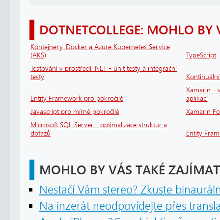
DOTNETCOLLEGE: MOHLO BY 
Kontejnery, Docker a Azure Kubernetes Service
(AKS)
TypeScript
Testování v prostředí .NET - unit testy a integrační
testy
Kontinuáln
Xamarin - v
Entity Framework pro pokročilé
aplikací
Javascript pro mírně pokročilé
Xamarin F
Microsoft SQL Server - optimalizace struktur a
dotazů
Entity Fra
MOHLO BY VÁS TAKÉ ZAJÍMAT
Nestačí Vám stereo? Zkuste binaurál
Na inzerát neodpovídejte přes transl