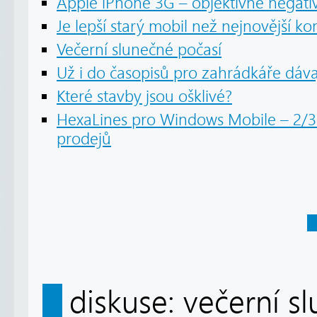
Apple iPhone 3G – objektivně negati
Je lepší starý mobil než nejnovější k
Večerní slunečné počasí
Už i do časopisů pro zahrádkáře dáv
Které stavby jsou ošklivé?
HexaLines pro Windows Mobile – 2/3
prodejů
diskuse: večerní s