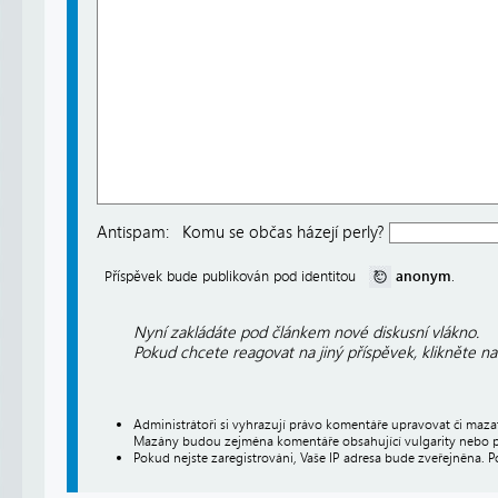
Antispam:
Komu se občas házejí perly?
anonym
Příspěvek bude publikován pod identitou
.
Nyní zakládáte pod článkem nové diskusní vlákno.
Pokud chcete reagovat na jiný příspěvek, klikněte n
Administrátoři si vyhrazují právo komentáře upravovat či maz
Mazány budou zejména komentáře obsahující vulgarity nebo p
Pokud nejste zaregistrováni, Vaše IP adresa bude zveřejněna. P