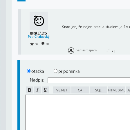
Snad jen, že nejen prací a studiem je živ 
před 17 lety
Petr Chalupský
18
80
-1
nahlásit spam
/
1
otázka
připomínka
Nadpis: