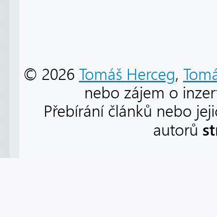
© 2026
Tomáš Herceg
,
Tomá
nebo zájem o inzert
Přebírání článků nebo jej
s
autorů