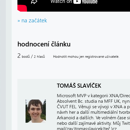
» na začátek
hodnocení článku
2
/
bodů
hlasů
Hodnotit mohou jen registrované uživatelé.
2
TOMÁŠ SLAVÍČEK
Microsoft MVP v kategorii XNA/Direct
Absolvent Bc. studia na MFF UK, nyní
ČVUT FEL. Věnuji se vývoji v XNA a
návrh her a další multimediální tvor
Arkanoid a dalších. Ve volném čase si
nebo další zajímavé aktivity. Můj Twi
mail(zav.)tomasslavicek(teč.)cz