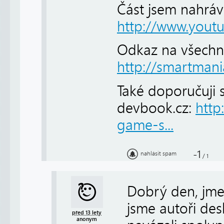
Část jsem nahrával
http://www.youtub
Odkaz na všechn
http://smartmani
Také doporučuji s
devbook.cz:
http
game-s...
-1
nahlásit spam
/
1
Dobrý den, jmen
jsme autoři de
před 13 lety
anonym