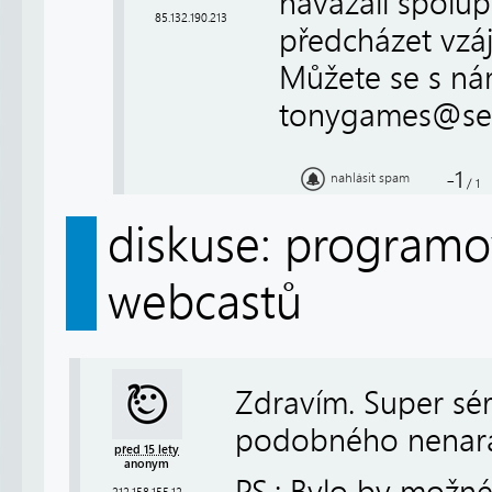
navázali spolup
85.132.190.213
předcházet vzá
Můžete se s nám
tonygames@se
-1
nahlásit spam
/
1
diskuse: programov
webcastů
Zdravím. Super sér
podobného nenarazil
před 15 lety
anonym