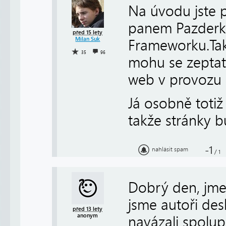
Na úvodu jste 
panem Pazderk
před 15 lety
Milan Suk
Frameworku.Také
35
96
mohu se zeptat,
web v provozu 
Já osobně toti
takže stránky b
-1
nahlásit spam
/
1
Dobrý den, jmen
jsme autoři de
před 13 lety
anonym
navázali spolup