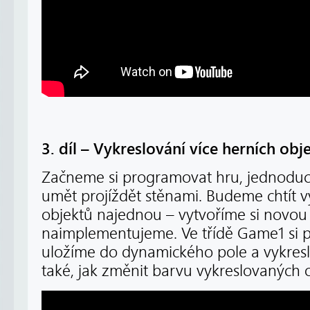
3. díl – Vykreslování více herních obj
Začneme si programovat hru, jednoduc
umět projíždět stěnami. Budeme chtít vy
objektů najednou – vytvoříme si novou tř
naimplementujeme. Ve třídě Game1 si p
uložíme do dynamického pole a vykreslí
také, jak změnit barvu vykreslovaných 