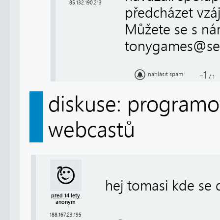
85.132.190.213
předcházet vzá
Můžete se s nám
tonygames@se
-1
nahlásit spam
/
1
diskuse: programov
webcastů
hej tomasi kde se
před 14 lety
anonym
188.167.23.195