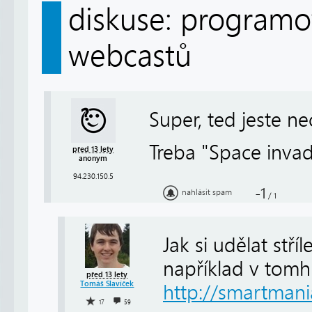
diskuse: programov
webcastů
Super, ted jeste nec
Treba "Space invad
před 13 lety
anonym
94.230.150.5
-1
nahlásit spam
/
1
Jak si udělat stří
například v tomhl
před 13 lety
Tomáš Slavíček
http://smartmania
17
59