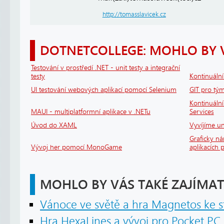
http://tomasslavicek.cz
DOTNETCOLLEGE: MOHLO BY 
Testování v prostředí .NET - unit testy a integrační
testy
Kontinuáln
UI testování webových aplikací pomocí Selenium
GIT pro tým
Kontinuální
MAUI - multiplatformní aplikace v .NETu
Services
Úvod do XAML
Vyvíjíme un
Graficky n
Vývoj her pomocí MonoGame
aplikacích
MOHLO BY VÁS TAKÉ ZAJÍMAT
Vánoce ve světě a hra Magnetos ke s
Hra HexaLines a vývoj pro Pocket PC