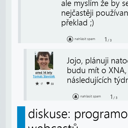
ale myslím že by s
nejčastěji používan
překlad ;)
1
nahlásit spam
/
3
Jojo, plánuji nat
budu mít o XNA,
před 14 lety
Tomáš Slavíček
následujících týdn
17
59
1
nahlásit spam
/
3
diskuse: programov