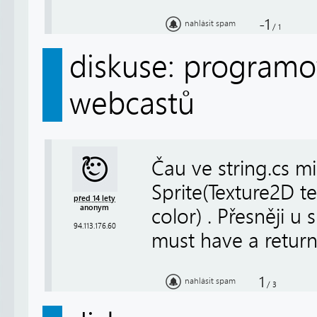
-1
nahlásit spam
/
1
diskuse: programov
webcastů
Čau ve string.cs mi
Sprite(Texture2D te
před 14 lety
anonym
color) . Přesněji u
94.113.176.60
must have a return
1
nahlásit spam
/
3