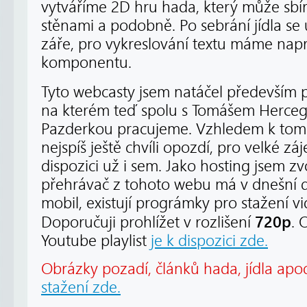
vytváříme 2D hru hada, který může sbíra
stěnami a podobně. Po sebrání jídla s
záře, pro vykreslování textu máme na
komponentu.
Tyto webcasty jsem natáčel především
na kterém teď spolu s Tomášem Herc
Pazderkou pracujeme. Vzhledem k tomu
nejspíš ještě chvíli opozdí, pro velké z
dispozici už i sem. Jako hosting jsem zv
přehrávač z tohoto webu má v dnešní 
mobil, existují prográmky pro stažení v
720p
Doporučuji prohlížet v rozlišení
. 
Youtube playlist
je k dispozici zde.
Obrázky pozadí, článků hada, jídla apo
stažení zde.