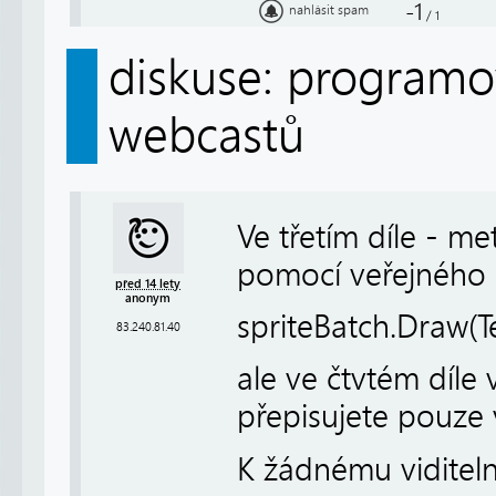
-1
nahlásit spam
/
1
diskuse: programov
webcastů
Ve třetím díle - me
pomocí veřejného a
před 14 lety
anonym
spriteBatch.Draw(Te
83.240.81.40
ale ve čtvtém díl
přepisujete pouze v
K žádnému viditel