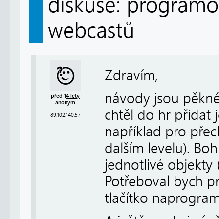
diskuse: programov
webcastů
Zdravím,
návody jsou pěkné 
před 14 lety
anonym
chtěl do hr přidat
89.102.140.57
například pro přec
dalším levelu). Bo
jednotlivé objekty (
Potřeboval bych pr
tlačítko naprogram