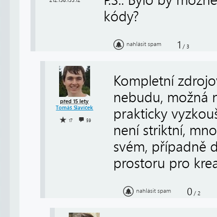
P.S.: Bylo by možn
212.158.155.12
kódy?
1
nahlásit spam
/
3
Kompletní zdrojo
nebudu, možná ně
před 15 lety
Tomáš Slavíček
prakticky vyzkouš
17
59
není striktní, mn
svém, případně d
prostoru pro kreat
0
nahlásit spam
/
2