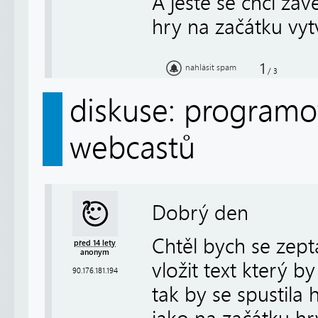
A ještě se chci záv
hry na začátku vyt
1
nahlásit spam
/
3
diskuse: programov
webcastů
Dobrý den
Chtěl bych se zept
před 14 lety
anonym
vložit text který 
90.176.181.194
tak by se spustila 