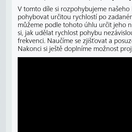
V tomto díle si rozpohybujeme našeho
pohybovat určitou rychlostí po zadaném 
můžeme podle tohoto úhlu určit jeho n
si, jak udělat rychlost pohybu nezávisl
frekvenci. Naučíme se zjišťovat a posuz
Nakonci si ještě doplníme možnost proj