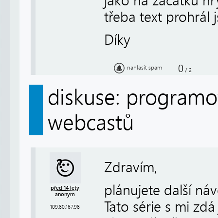
jako na začátku hry
třeba text prohrál 
Díky
0
nahlásit spam
/
2
diskuse: programov
webcastů
Zdravím,
plánujete další n
před 14 lety
anonym
Tato série s mi zdá
109.80.167.98