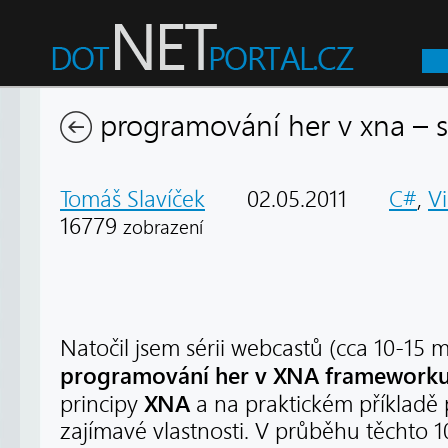
programování her v xna – s
Tomáš Slavíček
02.05.2011
C#
,
Vi
16779
zobrazení
Natočil jsem sérii webcastů (cca 10-15 
programování her v XNA framework
XNA
principy
a na praktickém příkladě p
zajímavé vlastnosti. V průběhu těchto 10