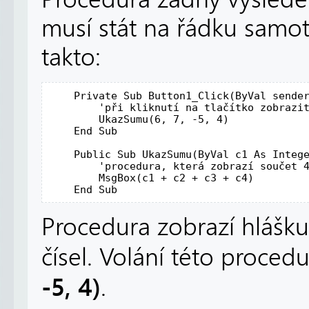
musí stát na řádku samo
takto:
Private
Sub
 Button1_Click(
ByVal
 sende
'při kliknutí na tlačítko zobrazi
        UkazSumu(6, 7, -5, 4)

End
Sub
Public
Sub
 UkazSumu(
ByVal
 c1 
As
Integ
'procedura, která zobrazí součet 
        MsgBox(c1 + c2 + c3 + c4)

End
Sub
Procedura zobrazí hlášk
čísel. Volání této proced
-5, 4)
.