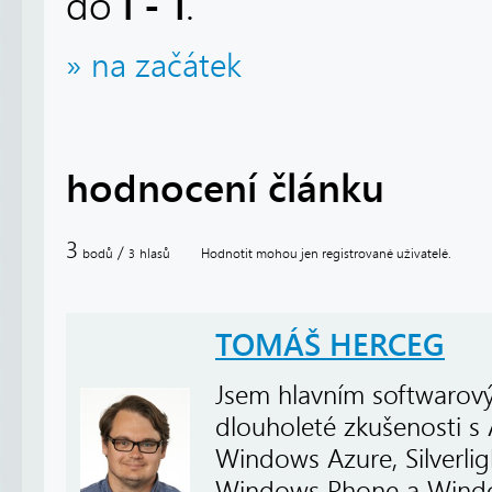
i - 1
do
.
» na začátek
hodnocení článku
3
/
bodů
hlasů
Hodnotit mohou jen registrované uživatelé.
3
TOMÁŠ HERCEG
Jsem hlavním softwarový
dlouholeté zkušenosti s
Windows Azure, Silverli
Windows Phone a Windows