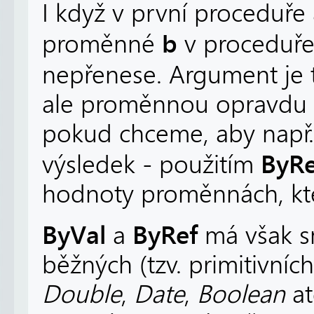
I když v první proceduř
b
proměnné
v proceduře 
nepřenese. Argument je 
ale proměnnou opravdu 
pokud chceme, aby např. 
ByRe
výsledek - použitím
hodnoty proměnnách, kt
ByVal
ByRef
a
má však s
běžných (tzv. primitivníc
Double
,
Date
,
Boolean
at