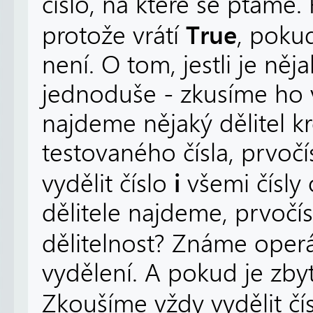
číslo, na které se ptáme
True
protože vrátí
, pok
není. O tom, jestli je ně
jednoduše - zkusíme ho
najdeme nějaký dělitel 
testovaného čísla, prvoč
i
vydělit číslo
všemi čísly
dělitele najdeme, prvočísl
dělitelnost? Známe oper
vydělení. A pokud je zbyte
Zkoušíme vždy vydělit čí