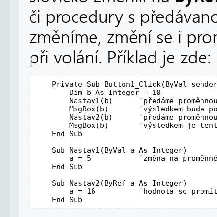
či procedury s předávan
změníme, změní se i pro
při volání. Příklad je zde:
Private
Sub
 Button1_Click(
ByVal
 sende
Dim
 b 
As
Integer
 = 10

        Nastav1(b)      
'předáme proměnno
        MsgBox(b)       
'výsledkem bude p
        Nastav2(b)      
'předáme proměnno
        MsgBox(b)       
'výsledkem je ten
End
Sub
Sub
 Nastav1(
ByVal
 a 
As
Integer
)

        a = 5           
'změna na proměnn
End
Sub
Sub
 Nastav2(
ByRef
 a 
As
Integer
)

        a = 16          
'hodnota se promí
End
Sub