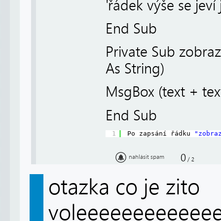
'řádek výše se jeví
End Sub
Private Sub zobraz_
As String)
MsgBox (text + tex
End Sub
1
Po zapsání řádku 
"zobra
0
nahlásit spam
/
2
otazka co je zito
voleeeeeeeeeeee