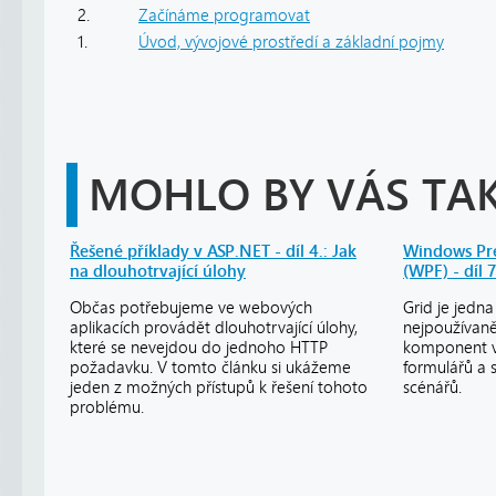
2.
Začínáme programovat
1.
Úvod, vývojové prostředí a základní pojmy
MOHLO BY VÁS TAK
Řešené příklady v ASP.NET - díl 4.: Jak
Windows Pre
na dlouhotrvající úlohy
(WPF) - díl 7
Občas potřebujeme ve webových
Grid je jedna 
aplikacích provádět dlouhotrvající úlohy,
nejpoužívaně
které se nevejdou do jednoho HTTP
komponent v
požadavku. V tomto článku si ukážeme
formulářů a 
jeden z možných přístupů k řešení tohoto
scénářů.
problému.