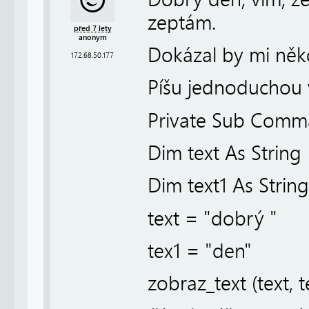
zeptám.
před 7 lety
anonym
Dokázal by mi něk
172.68.50.177
Píšu jednoduchou 
Private Sub Comma
Dim text As String
Dim text1 As String
text = "dobrý "
tex1 = "den"
zobraz_text (text, t