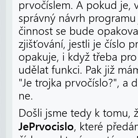
prvočíslem. A pokud je, 
správný návrh programu j
činnost se bude opakovat
zjišťování, jestli je čísl
opakuje, i když třeba pro
udělat funkci. Pak již má
"Je trojka prvočíslo?", 
ne.
Došli jsme tedy k tomu, 
JePrvocislo
, které před