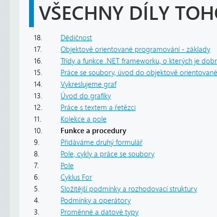
VŠECHNY DÍLY TOH
18.
Dědičnost
17.
Objektově orientované programování - základy
16.
Třídy a funkce .NET frameworku, o kterých je dob
15.
Práce se soubory, úvod do objektově orientova
14.
Vykreslujeme graf
13.
Úvod do grafiky
12.
Práce s textem a řetězci
11.
Kolekce a pole
10.
Funkce a procedury
9.
Přidáváme druhý formulář
8.
Pole, cykly a práce se soubory
7.
Pole
6.
Cyklus For
5.
Složitější podmínky a rozhodovací struktury
4.
Podmínky a operátory
3.
Proměnné a datové typy