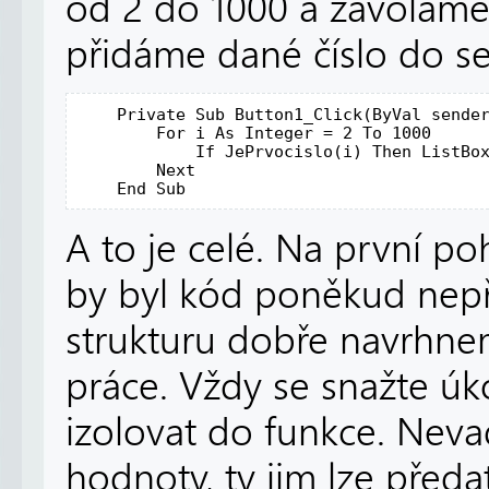
od 2 do 1000 a zavoláme 
přidáme dané číslo do s
Private
Sub
 Button1_Click(
ByVal
 sende
For
 i 
As
Integer
 = 2 
To
 1000     
If
 JePrvocislo(i) 
Then
 ListBo
Next
End
Sub
A to je celé. Na první po
by byl kód poněkud nepř
strukturu dobře navrhn
práce. Vždy se snažte úko
izolovat do funkce. Nevad
hodnoty, ty jim lze předa