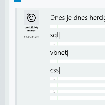
Dnes je dnes hercig
1
před 12 lety
anonym
sql|
84.242.91.251
1
vbnet|
1
css|
1
1
1
1