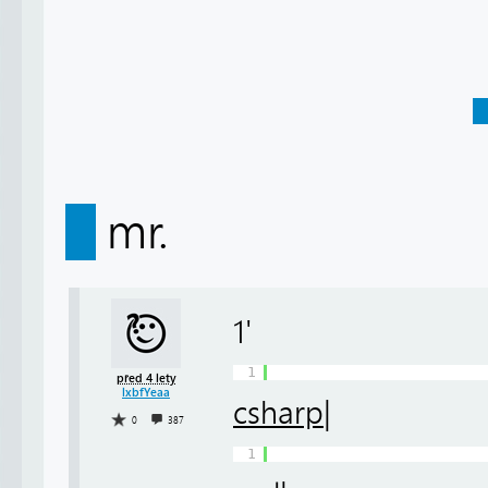
mr.
1'
1
před 4 lety
lxbfYeaa
csharp|
0
387
1