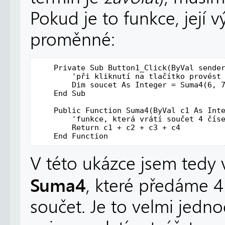
Pokud je to funkce, její 
proměnné:
Private
Sub
 Button1_Click(
ByVal
 sende
'při kliknutí na tlačítko provést
Dim
 soucet 
As
Integer
 = Suma4(6, 7
End
Sub
Public
Function
 Suma4(
ByVal
 c1 
As
Int
'funkce, která vrátí součet 4 čís
Return
 c1 + c2 + c3 + c4

End
Function
V této ukázce jsem tedy 
Suma4
, které předáme 4 č
součet. Je to velmi jedn