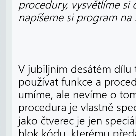
procedury, vysvětlíme si
napíšeme si program na h
V jubiljním desátém dílu
používat funkce a procedu
umíme, ale nevíme o tom
procedura je vlastně spe
jako čtverec je jen speci
blok kódu, kterému před