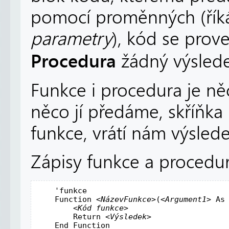
pomocí proměnných (řík
parametry
), kód se prove
Procedura
žádný výsledek
Funkce i procedura je ně
něco jí předáme, skříňka
funkce, vrátí nám výslede
Zápisy funkce a procedur
'funkce
Function
 <
NázevFunkce
>(<
Argument1
> 
As
        <
Kód
funkce
>

Return
 <
Výsledek
>

End
Function