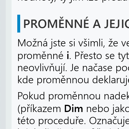
PROMĚNNÉ A JEJI
Možná jste si všimli, že 
i
proměnné
. Přesto se 
neovlivňují. Je načase poo
kde proměnnou deklaru
Pokud proměnnou nade
Dim
(příkazem
nebo jako
této proceduře. Označuj