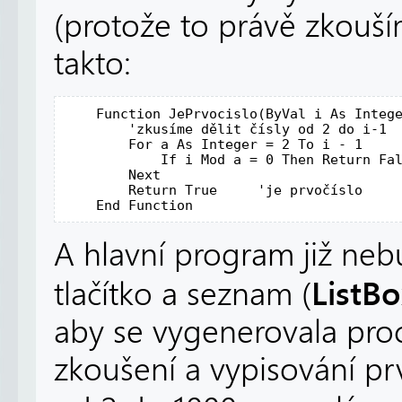
(protože to právě zkouš
takto:
Function
 JePrvocislo(
ByVal
 i 
As
Integ
'zkusíme dělit čísly od 2 do i-1
For
 a 
As
Integer
 = 2 
To
 i - 1

If
 i 
Mod
 a = 0 
Then
Return
Fa
Next
Return
True
'je prvočíslo
End
Function
A hlavní program již nebu
ListB
tlačítko a seznam (
aby se vygenerovala pro
zkoušení a vypisování pr