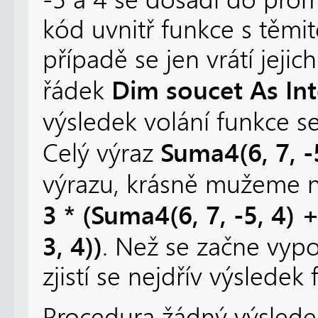
-5 a 4 se dosadí do pro
kód uvnitř funkce s těm
případě se jen vrátí jej
Dim soucet As In
řádek
výsledek volání funkce 
Suma4(6, 7, -
Celý výraz
výrazu, krásně mužeme n
3 * (Suma4(6, 7, -5, 4) +
3, 4))
. Než se začne vypo
zjistí se nejdřív výsledek
Procedura žádný výsledek