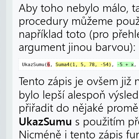
Aby toho nebylo málo, tak
procedury můžeme používa
například toto (pro přeh
argument jinou barvou):
UkazSumu(
6
, 
Suma4(1, 5, 78, -54)
, 
-5 + x
,
Tento zápis je ovšem již n
bylo lepší alespoň výsle
přiřadit do nějaké prom
UkazSumu
s použitím p
Nicméně i tento zápis fu