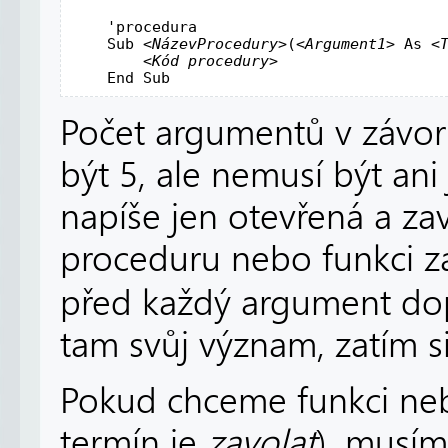
'procedura
Sub
 <
NázevProcedury
>(<
Argument1
> 
As
 <
        <
Kód
procedury
>

End
Sub
Počet argumentů v závork
být 5, ale nemusí být an
napíše jen otevřená a za
proceduru nebo funkci z
před každý argument dop
tam svůj význam, zatím s
Pokud chceme funkci neb
termín je
zavolat
), musím