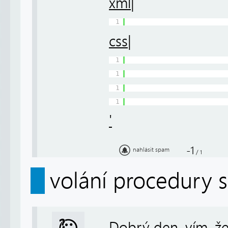
xml|
1
css|
1
1
1
1
'
-1
nahlásit spam
/
1
volání procedury 
Dobrý den, vím, že 