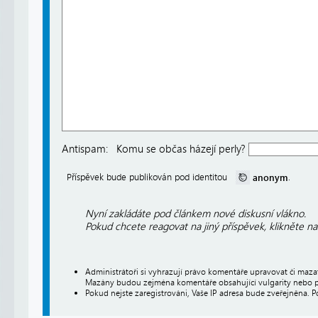
Antispam:
Komu se občas házejí perly?
anonym
Příspěvek bude publikován pod identitou
.
Nyní zakládáte pod článkem nové diskusní vlákno.
Pokud chcete reagovat na jiný příspěvek, klikněte n
Administrátoři si vyhrazují právo komentáře upravovat či maz
Mazány budou zejména komentáře obsahující vulgarity nebo p
Pokud nejste zaregistrováni, Vaše IP adresa bude zveřejněna. P