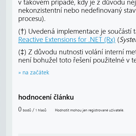
v takovém případě, kdy je z důvodu něj
nekonzistentní nebo nedefinovaný stav
procesu).
(†) Uvedená implementace je součástí 
Reactive Extensions for .NET (Rx)
(
Syste
(‡) Z důvodu nutnosti volání interní m
není bohužel toto řešení použitelné v te
» na začátek
hodnocení článku
0
/
bodů
hlasů
Hodnotit mohou jen registrované uživatelé.
1