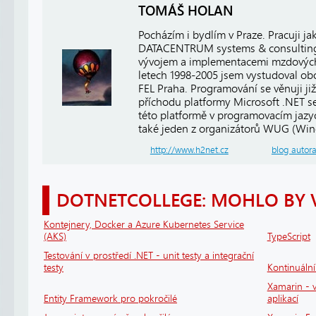
TOMÁŠ HOLAN
Pocházím i bydlím v Praze. Pracuji j
DATACENTRUM systems & consulting, 
vývojem a implementacemi mzdových
letech 1998-2005 jsem vystudoval ob
FEL Praha. Programování se věnuji již
příchodu platformy Microsoft .NET se
této platformě v programovacím jaz
také jeden z organizátorů WUG (Win
http://www.h2net.cz
blog autor
DOTNETCOLLEGE: MOHLO BY 
Kontejnery, Docker a Azure Kubernetes Service
(AKS)
TypeScript
Testování v prostředí .NET - unit testy a integrační
testy
Kontinuáln
Xamarin - v
Entity Framework pro pokročilé
aplikací