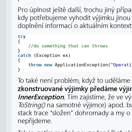
Pro úplnost ještě další, trochu jiný přípa
kdy potřebujeme vyhodit výjimku jinou 
doplnění informací o aktuálním kontext
try
{
//do something that can throws
}
catch
(Exception ex)
{
throw
new
ApplicationException(
"Operati
}
To také není problém, když to uděláme c
zkonstruované výjimky předáme výji
InnerException
.
Tím zajistíme, že ve vý
ToString()
na samotné výjimce) apod. b
stack trace “složen” dohromady a my o
nepřijdeme.