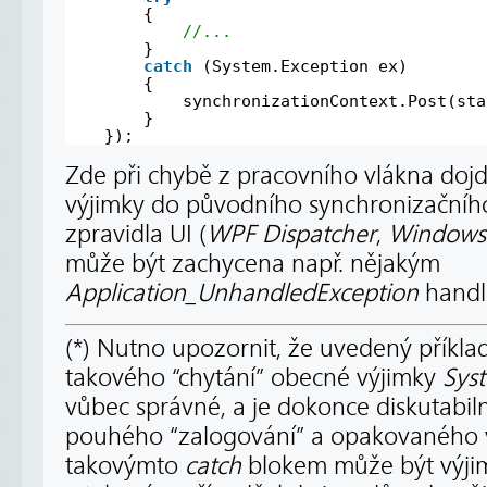
{
//...
}
catch
(System.Exception ex)
{
synchronizationContext.Post(sta
}
});
Zde při chybě z pracovního vlákna dojd
výjimky do původního synchronizačního
zpravidla UI (
WPF Dispatcher
,
Windows
může být zachycena např. nějakým
Application_UnhandledException
handl
(*) Nutno upozornit, že uvedený příklad 
takového “chytání” obecné výjimky
Sys
vůbec správné, a je dokonce diskutabiln
pouhého “zalogování” a opakovaného v
takovýmto
catch
blokem může být výji