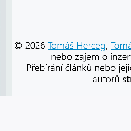
© 2026
Tomáš Herceg
,
Tomá
nebo zájem o inzert
Přebírání článků nebo jej
s
autorů