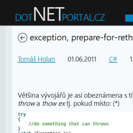
exception, prepare-for-ret
Tomáš Holan
01.06.2011
C#
12
Většina vývojářů je asi obeznámena s tí
throw
a
thow ex
tj. pokud místo: (*)
try
{
//do something that can throws
}