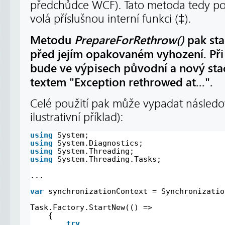
předchůdce WCF). Tato metoda tedy p
volá příslušnou interní funkci (‡).
Metodu
PrepareForRethrow()
pak sta
před jejím opakovaném vyhození. Při
bude ve výpisech původní a nový sta
textem "Exception rethrowed at...".
Celé použití pak může vypadat násled
ilustrativní příklad):
using
System;
using
System.Diagnostics;
using
System.Threading;
using
System.Threading.Tasks;
...
var
synchronizationContext = Synchronizatio
Task.Factory.StartNew(() =>
{
try