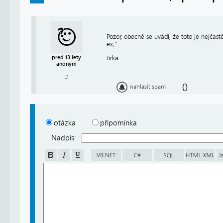
Pozor, obecně se uvádí, že toto je nejčast
ex;".
Jirka
před 13 lety
anonym
::1
0
nahlásit spam
otázka
připomínka
Nadpis: