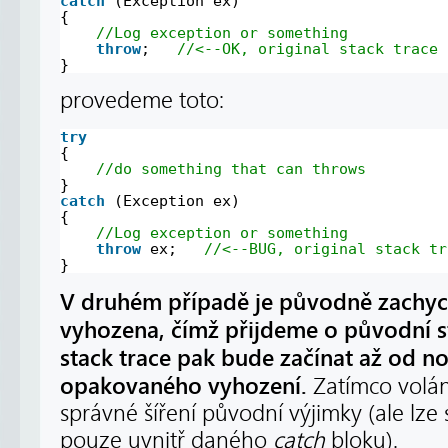
catch
(Exception ex)
{
//Log exception or something
throw
;   
//<--OK, original stack trace 
}
provedeme toto:
try
{
//do something that can throws
}
catch
(Exception ex)
{
//Log exception or something
throw
ex;   
//<--BUG, original stack tr
}
V druhém případě je původně zachyc
vyhozena, čímž přijdeme o původní st
stack trace pak bude začínat až od n
opakovaného vyhození.
Zatímco volá
správné šíření původní výjimky (ale lz
pouze uvnitř daného
catch
bloku).