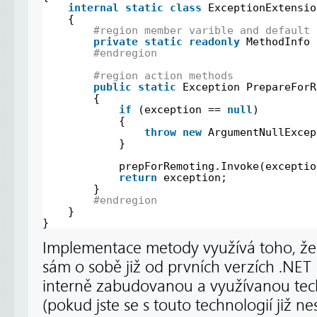
internal
static
class
ExceptionExtensio
{
#region member varible and default 
private
static
readonly
MethodInfo 
#endregion
#region action methods
public
static
Exception PrepareForR
{
if
(exception == 
null
)
{
throw
new
ArgumentNullExcep
}
prepForRemoting.Invoke(exceptio
return
exception;
}
#endregion
}
}
Implementace metody využívá toho, že
sám o sobě již od prvních verzích .NET
interně zabudovanou a využívanou tec
(pokud jste se s touto technologií již ne