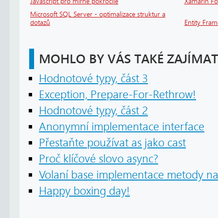
Javascript pro mírně pokročilé
Xamarin F
Microsoft SQL Server - optimalizace struktur a
dotazů
Entity Fra
MOHLO BY VÁS TAKÉ ZAJÍMAT
Hodnotové typy, část 3
Exception, Prepare-For-Rethrow!
Hodnotové typy, část 2
Anonymní implementace interface
Přestaňte používat as jako cast
Proč klíčové slovo async?
Volaní base implementace metody na 
Happy boxing day!