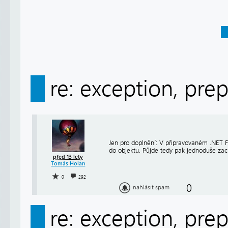
re: exception, pre
Jen pro doplnění: V připravovaném .NET 
do objektu. Půjde tedy pak jednoduše za
před 13 lety
Tomáš Holan
0
292
0
nahlásit spam
re: exception, pre