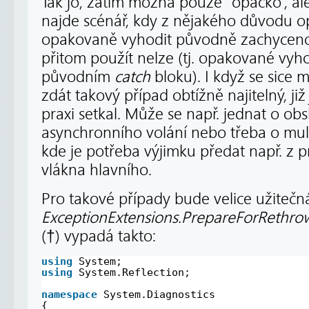
Tak jo, zatím možná pouze “opáčko”, al
najde scénář, kdy z nějakého důvodu 
opakovaně vyhodit původně zachycen
přitom použít nelze (tj. opakované vyh
původním
catch
bloku). I když se sice
zdát takový případ obtížně najitelný, již
praxi setkal. Může se např. jednat o ob
asynchronního volání nebo třeba o mult
kde je potřeba výjimku předat např. z 
vlákna hlavního.
Pro takové případy bude velice užiteč
ExceptionExtensions.PrepareForRethro
(†) vypadá takto:
using
System;
using
System.Reflection;
namespace
System.Diagnostics
{