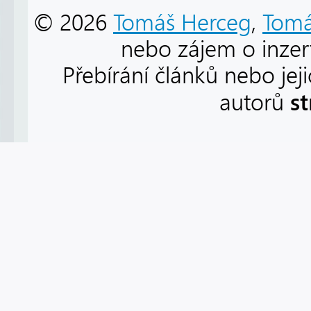
© 2026
Tomáš Herceg
,
Tomá
nebo zájem o inzert
Přebírání článků nebo jej
s
autorů