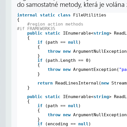
do samostatné metody, která je volána
internal
static
class
FileUtilities
{
#region action methods
#if FRAMEWORK35
public
static
IEnumerable<
string
> ReadL
{
if
(path == 
null
)
{
throw
new
ArgumentNullException
}
if
(path.Length == 0)
{
throw
new
ArgumentException(
"pa
}
return
ReadLinesInternal(
new
Stream
}
public
static
IEnumerable<
string
> ReadL
{
if
(path == 
null
)
{
throw
new
ArgumentNullException
}
if
(encoding == 
null
)