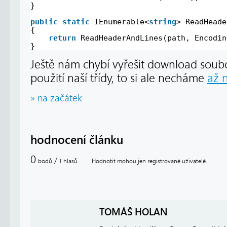
}
public
static
IEnumerable<
string
> ReadHeade
{
return
ReadHeaderAndLines(path, Encodin
}
Ještě nám chybí vyřešit download soubo
použití naší třídy, to si ale necháme
až n
» na začátek
hodnocení článku
0
/
bodů
hlasů
Hodnotit mohou jen registrované uživatelé.
1
TOMÁŠ HOLAN