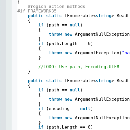
{
#region action methods
#if FRAMEWORK35
public
static
IEnumerable<
string
> ReadL
{
if
(path == 
null
)
{
throw
new
ArgumentNullException
}
if
(path.Length == 0)
{
throw
new
ArgumentException(
"pa
}
//TODO: Use path, Encoding.UTF8
}
public
static
IEnumerable<
string
> ReadL
{
if
(path == 
null
)
{
throw
new
ArgumentNullException
}
if
(encoding == 
null
)
{
throw
new
ArgumentNullException
}
if
(path.Length == 0)