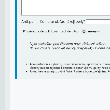
Antispam:
Komu se občas házejí perly?
anonym
Příspěvek bude publikován pod identitou
.
Nyní zakládáte pod článkem nové diskusní vlákno.
Pokud chcete reagovat na jiný příspěvek, klikněte n
Administrátoři si vyhrazují právo komentáře upravovat či maz
Mazány budou zejména komentáře obsahující vulgarity nebo p
Pokud nejste zaregistrováni, Vaše IP adresa bude zveřejněna. P