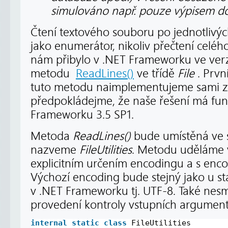
simulováno např. pouze výpisem do
Čtení textového souboru po jednotlivý
jako enumerátor, nikoliv přečtení celé
nám přibylo v .NET Frameworku ve verzi
metodu
ReadLines()
ve třídě
File
. První
tuto metodu naimplementujeme sami z
předpokládejme, že naše řešení má fun
Frameworku 3.5 SP1.
Metoda
ReadLines()
bude umístěná ve st
nazveme
FileUtilities
. Metodu uděláme v
explicitním určením encodingu a s en
Výchozí encoding bude stejný jako u s
v .NET Frameworku tj. UTF-8. Také ne
provedení kontroly vstupních argument
internal
static
class
FileUtilities