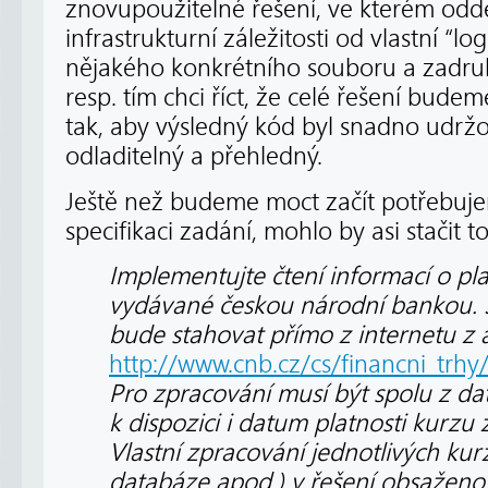
znovupoužitelné řešení, ve kterém odd
infrastrukturní záležitosti od vlastní “l
nějakého konkrétního souboru a zadru
resp. tím chci říct, že celé řešení bud
tak, aby výsledný kód byl snadno udržov
odladitelný a přehledný.
Ještě než budeme moct začít potřebuj
specifikaci zadání, mohlo by asi stačit to
Implementujte čtení informací o pl
vydávané českou národní bankou. 
bude stahovat přímo z internetu z 
http://www.cnb.cz/cs/financni_trhy
Pro zpracování musí být spolu z da
k dispozici i datum platnosti kurzu 
Vlastní zpracování jednotlivých kur
databáze apod.) v řešení obsažen