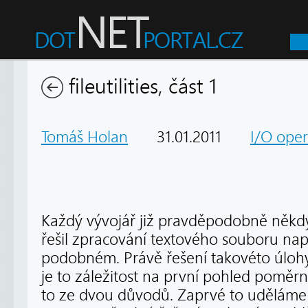
fileutilities, část 1
Tomáš Holan
31.01.2011
I/O ope
Každý vývojář již pravděpodobně něk
řešil zpracování textového souboru na
podobném. Právě řešení takovéto úlohy
je to záležitost na první pohled pomě
to ze dvou důvodů. Zaprvé to uděláme