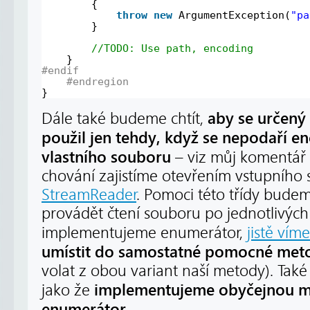
{
throw
new
ArgumentException(
"pa
}
//TODO: Use path, encoding
}
#endif
#endregion
}
aby se určený
Dále také budeme chtít,
použil jen tehdy, když se nepodaří en
vlastního souboru
– viz můj komentář
chování zajistíme otevřením vstupního
StreamReader
. Pomoci této třídy bude
provádět čtení souboru po jednotlivých 
implementujeme enumerátor,
jistě víme
umístit do samostatné pomocné met
volat z obou variant naší metody). Tak
implementujeme obyčejnou me
jako že
enumerátor
.