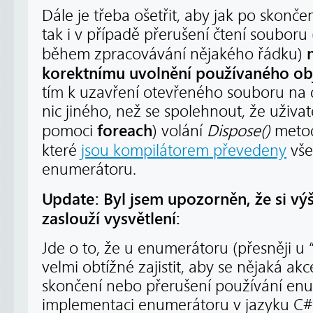
Dále je třeba ošetřit, aby jak po skonče
tak i v případě přerušení čtení souboru 
během zpracovávání nějakého řádku)
korektnímu uvolnění používaného ob
tím k uzavření otevřeného souboru na d
nic jiného, než se spolehnout, že uživatel
foreach
pomoci
) volání
Dispose()
metod
které
jsou kompilátorem převedeny
vš
enumerátoru.
Update: Byl jsem upozorněn, že si vý
zaslouží vysvětlení:
Jde o to, že u enumerátoru (přesněji u 
velmi obtížné zajistit, aby se nějaká a
skončení nebo přerušení používání enu
implementaci enumerátoru v jazyku C# 