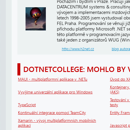
Pocházím i bydlím v Praze. Pracuji j
DATACENTRUM systems & consulting, 
vývojem a implementacemi mzdových
letech 1998-2005 jsem vystudoval ob
FEL Praha. Programování se věnuji již
příchodu platformy Microsoft .NET se
této platformě v programovacím jaz
také jeden z organizátorů WUG (Win
http://www.h2net.cz
blog autor
DOTNETCOLLEGE: MOHLO BY 
MAUI - multiplatformní aplikace v .NETu
Úvod do X
Kontejnery
Vyvíjíme univerzální aplikace pro Windows
(AKS)
Testování v 
TypeScript
testy
Kontinuální integrace pomocí TeamCity
Entity Fram
Xamarin - vývoj multiplatformních mobilních
aplikací
Javascript 