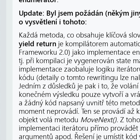
Update: Byl jsem požádán (někým jin
o vysvětlení i tohoto:
Každá metoda, co obsahuje klíčová slo
yield return
je kompilátorem automatic
Frameworku 2.0) jako implementace en
tj. při kompilaci je vygenerován state m
implementace zaobaluje logiku iterát
kódu (detaily o tomto rewritingu lze na
Jedním z důsledků je pak i to, že volán
konečném výsledku pouze vytvoří a vrátí
a žádný kód napsaný uvnitř této metody
moment neprovádí. Ten se provádí až 
objekt volá metodu
MoveNext()
. Z toh
implementaci iterátoru přímo provádět 
argumentů apod. Řešení je umístit kód