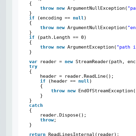
{
throw
new
ArgumentNullException(
"pa
}
if
(encoding == 
null
)
{
throw
new
ArgumentNullException(
"en
}
if
(path.Length == 0)
{
throw
new
ArgumentException(
"path i
}
var
reader = 
new
StreamReader(path, enc
try
{
header = reader.ReadLine();
if
(header == 
null
)
{
throw
new
EndOfStreamException(
}
}
catch
{
reader.Dispose();
throw
;
}
return
ReadLinesInternal(reader);