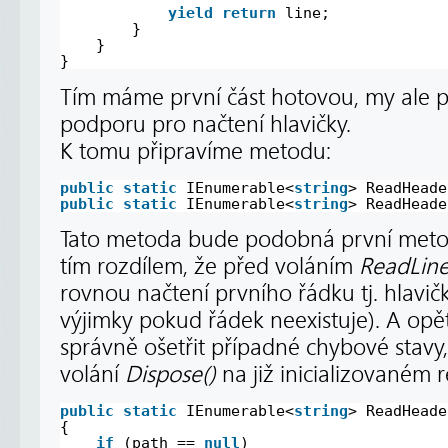
yield
return
line;
}
}
}
Tím máme první část hotovou, my ale p
podporu pro načtení hlavičky.
K tomu připravíme metodu:
public
static
IEnumerable<
string
> ReadHeade
public
static
IEnumerable<
string
> ReadHeade
Tato metoda bude podobná první met
tím rozdílem, že před voláním
ReadLine
rovnou načtení prvního řádku tj. hlavi
výjimky pokud řádek neexistuje). A o
správně ošetřit případné chybové stavy,
volání
Dispose()
na již inicializovaném 
public
static
IEnumerable<
string
> ReadHeade
{
if
(path == 
null
)