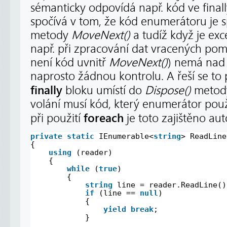
sémanticky odpovídá např. kód ve final
spočívá v tom, že kód enumerátoru je 
metody
MoveNext()
a tudíž když je ex
např. při zpracování dat vracených pomo
není kód uvnitř
MoveNext()
) nemá nad
naprosto žádnou kontrolu. A řeší se to 
finally
bloku umístí do
Dispose()
metody
volání musí kód, který enumerátor použ
foreach
při použití
je toto zajištěno aut
private
static
IEnumerable<
string
> ReadLine
{
using
(reader)
{
while
(
true
)
{
string
line = reader.ReadLine()
if
(line == 
null
)
{
yield
break
;
}