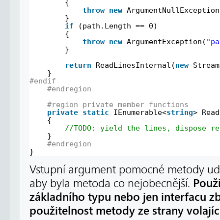
{
throw
new
ArgumentNullException
}
if
(path.Length == 0)
{
throw
new
ArgumentException(
"pa
}
return
ReadLinesInternal(
new
Stream
}
#endif
#endregion
#region private member functions
private
static
IEnumerable<
string
> Read
{
//TODO: yield the lines, dispose re
}
#endregion
}
Vstupní argument pomocné metody u
Použi
aby byla metoda co nejobecnější.
základního typu nebo jen interfacu z
použitelnost metody ze strany volají