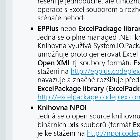
řešení je jednoduché, ale umožň
operace s Excel souborem a rozh
scénáře nehodí.
EPPlus
ExcelPackage libra
nebo
Jedná se o plně managed .NET 
Knihovna využívá System.IO.Pack
umožňuje proto generovat Excel
Open XML
E
tj. soubory formátu
stažení na
http://epplus.codeple
navazuje a značně rozšiřuje před
ExcelPackage library
ExcelPack
(
http://excelpackage.codeplex.co
Knihovna NPOI
Jedná se o open source knihovnu,
.xls
Ex
binárních
souborů (formát
je ke stažení na
http://npoi.code