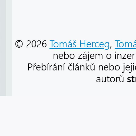
© 2026
Tomáš Herceg
,
Tomá
nebo zájem o inzert
Přebírání článků nebo jej
s
autorů