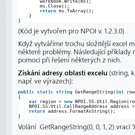
workbook.Write(ms);
ms.Close();
return
ms.ToArray();
}
}
(Kód je vytvořen pro NPOI v. 1.2.3.0)
Když vytváříme trochu složitější excel
některé problémy. Následující příkla
pomoci při řešení některých z nich.
Získání adresy oblasti excelu
(string, 
např. ve výrazech):
public
static
string
GetRangeString(
int
row
{
var
region = 
new
NPOI.SS.Util.Region(ro
NPOI.SS.Util.CellRangeAddress address =
return
address.FormatAsString();
}
Volání GetRangeString(0, 0, 1, 2) vrací “