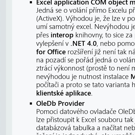
Excel application COM object 
Jedná se o volání přímo Excelu 
(ActiveX). Výhodou je, že lze v po
umí samotný excel. Nevýhodou je
interop
přes
knihovny, to sice z
.NET 4.0
vylepšení v
, nebo pomo
for Office
rozšíření již není tak 
na pozadí se pořád jedná o volá
ztrácí výkonnost (prostě to není
M
nevýhodou je nutnost instalace
počítači a proto se tato varianta 
klientské aplikace
.
OleDb Provider
Pomoci datového ovladače OleDb 
lze přistoupit k Excel souboru tak
databázová tabulka a načítat neb