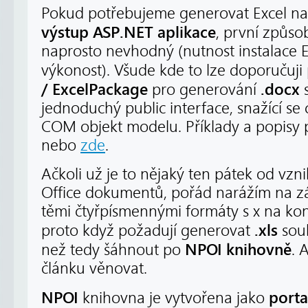
Pokud potřebujeme generovat Excel na 
výstup ASP.NET aplikace
, první způso
naprosto nevhodný (nutnost instalace Ex
výkonost). Všude kde to lze doporučuj
/
ExcelPackage
.docx
pro generování
s
jednoduchý public interface, snažící se c
COM objekt modelu. Příklady a popisy p
nebo
zde
.
Ačkoli už je to nějaký ten pátek od v
Office dokumentů, pořád narážím na zák
těmi čtyřpísmennými formáty s x na kon
.xls
proto když požadují generovat
soub
NPOI knihovně
než tedy šáhnout po
. 
článku věnovat.
NPOI
porta
knihovna je vytvořena jako