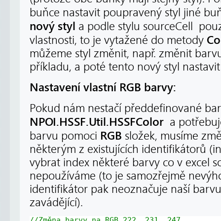
buňce nastavit poupravený styl jiné b
nový styl
a podle stylu sourceCell pouz
Co
vlastnosti, to je vytažené do metody
můžeme styl změnit, např. změnit barvu
příkladu, a poté tento nový styl nastavi
Nastavení vlastní RGB barvy:
Pokud nám nestačí předdefinované bar
NPOI.HSSF.Util.HSSFColor
a potřebuje
RGB
barvu pomoci
složek, musíme změ
některým z existujících identifikátorů (
vybrat index některé barvy co v excel s
nepoužíváme (to je samozřejmě nevýh
identifikátor pak neoznačuje naší barvu
zavádějící).
//Změna barvy na RGB 222, 231, 247