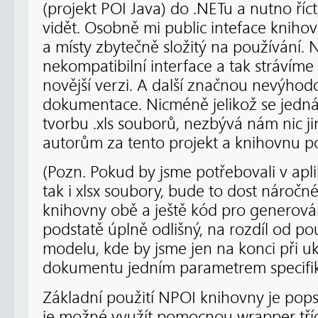
(projekt POI Java) do .NETu a nutno říct
vidět. Osobně mi public inteface knih
a místy zbytečně složitý na používání. 
nekompatibilní interface a tak strávím
novější verzi. A další značnou nevýhod
dokumentace. Nicméně jelikož se jedn
tvorbu .xls souborů, nezbývá nám nic j
autorům za tento projekt a knihovnu po
(Pozn. Pokud by jsme potřebovali v apli
tak i xlsx soubory, bude to dost nároč
knihovny obě a ještě kód pro generov
podstatě úplně odlišný, na rozdíl od po
modelu, kde by jsme jen na konci při 
dokumentu jedním parametrem specifiko
Základní použití NPOI knihovny je pop
je možné využít pomocnou wrapper třídu