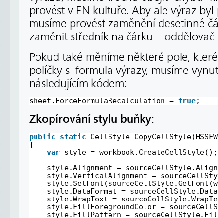
provést v EN kultuře. Aby ale výraz byl
musíme provést zaměnění desetinné čár
zaměnit středník na čárku – oddělovač 
Pokud také měníme některé pole, které ma
políčky s formula výrazy, musíme vynuti
následujícím kódem:
sheet.ForceFormulaRecalculation = 
true
;
Zkopírování stylu buňky:
public
static
CellStyle CopyCellStyle(HSSFW
{
var
style = workbook.CreateCellStyle();
style.Alignment = sourceCellStyle.Align
style.VerticalAlignment = sourceCellSty
style.SetFont(sourceCellStyle.GetFont(w
style.DataFormat = sourceCellStyle.Data
style.WrapText = sourceCellStyle.WrapTe
style.FillForegroundColor = sourceCellS
style.FillPattern = sourceCellStyle.Fil