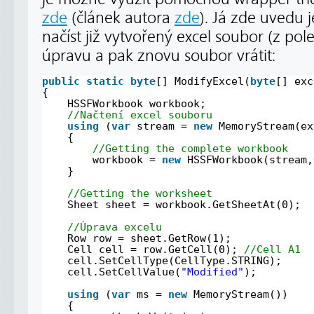
zde
(článek autora
zde
). Já zde uvedu 
načíst již vytvořený excel soubor (z pol
úpravu a pak znovu soubor vrátit:
public
static
byte
[] ModifyExcel(
byte
[] exc
{
HSSFWorkbook workbook;
//Načtení excel souboru
using
(
var
stream = 
new
MemoryStream(ex
{
//Getting the complete workbook
workbook = 
new
HSSFWorkbook(stream,
}
//Getting the worksheet
Sheet sheet = workbook.GetSheetAt(0);
//Úprava excelu
Row row = sheet.GetRow(1);
Cell cell = row.GetCell(0); 
//Cell A1
cell.SetCellType(CellType.STRING);
cell.SetCellValue(
"Modified"
);
using
(
var
ms = 
new
MemoryStream())
{