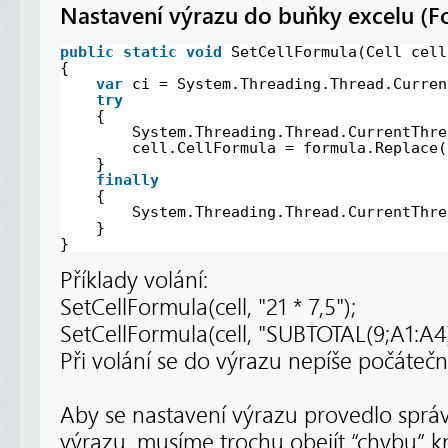
Nastavení výrazu do buňky excelu (F
public
static
void
SetCellFormula(Cell cell
{
var
ci = System.Threading.Thread.Curren
try
{
System.Threading.Thread.CurrentThre
cell.CellFormula = formula.Replace(
}
finally
{
System.Threading.Thread.CurrentThre
}
}
Příklady volání:
SetCellFormula(cell, "21 * 7,5");
SetCellFormula(cell, "SUBTOTAL(9;A1:A4)
Při volání se do výrazu nepíše počátečn
Aby se nastavení výrazu provedlo správ
výrazu, musíme trochu obejít “chybu” k