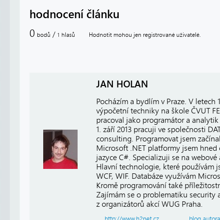
hodnocení článku
0
/
bodů
hlasů
Hodnotit mohou jen registrované uživatelé.
1
JAN HOLAN
Pocházím a bydlím v Praze. V letech
výpočetní techniky na škole ČVUT FE
pracoval jako programátor a analytik 
1. září 2013 pracuji ve společnosti
consulting. Programovat jsem začínal
Microsoft .NET platformy jsem hned 
jazyce C#. Specializuji se na webové
Hlavní technologie, které používám 
WCF, WIF. Databáze využívám Micros
Kromě programování také příležitost
Zajímám se o problematiku security a 
z organizátorů akcí WUG Praha.
http://www.h2net.cz
blog autor