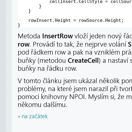
cellInsert.CellStyle = cellSour
}
}
rowInsert.Height = rowSource.Height;
}
InsertRow
Metoda
vloží jeden nový řá
row
S
. Provádí to tak, že nejprve volání
pod řádkem row a pak na vzniklém prá
CreateCell
buňky (metodou
) a nastaví 
buňky na řádku row.
V tomto článku jsem ukázal několik pom
problémy, na které jsem narazil při tvo
pomoci knihovny NPOI. Myslím si, že m
někomu dalšímu.
» na začátek