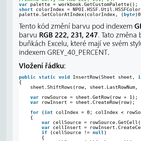
var
palette = workbook.GetCustomPalette();
short
colorIndex = NPOI.HSSF.Util.HSSFColor
palette.SetColorAtIndex(colorIndex, (
byte
)0
G
Tento kód změní barvu pod indexem
RGB 222, 231, 247
barvu
. Tato změna 
buňkách Excelu, které mají ve svém sty
.
indexem GREY_40_PERCENT
Vložení řádku:
public
static
void
InsertRow(Sheet sheet, 
i
{
sheet.ShiftRows(row, sheet.LastRowNum, 
var
rowSource = sheet.GetRow(row + 1);
var
rowInsert = sheet.CreateRow(row);
for
(
int
colIndex = 0; colIndex < rowSo
{
var
cellSource = rowSource.GetCell(
var
cellInsert = rowInsert.CreateCe
if
(cellSource != 
null
)
{