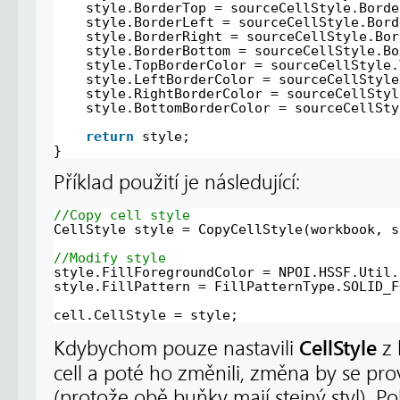
style.BorderTop = sourceCellStyle.Borde
style.BorderLeft = sourceCellStyle.Bord
style.BorderRight = sourceCellStyle.Bor
style.BorderBottom = sourceCellStyle.Bo
style.TopBorderColor = sourceCellStyle.
style.LeftBorderColor = sourceCellStyle
style.RightBorderColor = sourceCellStyl
style.BottomBorderColor = sourceCellSty
return
style;
}
Příklad použití je následující:
//Copy cell style
CellStyle style = CopyCellStyle(workbook, s
//Modify style
style.FillForegroundColor = NPOI.HSSF.Util.
style.FillPattern = FillPatternType.SOLID_F
cell.CellStyle = style;
CellStyle
Kdybychom pouze nastavili
z 
cell a poté ho změnili, změna by se pr
(protože obě buňky mají stejný styl). 