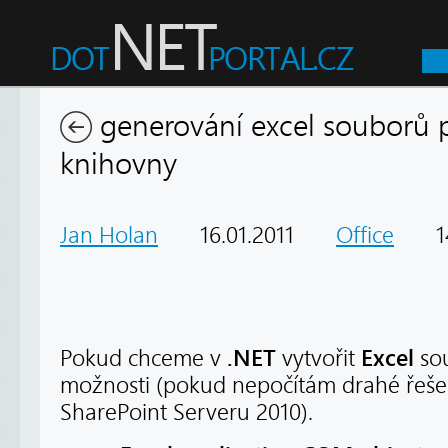
generování excel souborů 
knihovny
Jan Holan
16.01.2011
Office
14
.NET
Excel
Pokud chceme v
vytvořit
sou
možnosti (pokud nepočítám drahé řešen
SharePoint Serveru 2010).