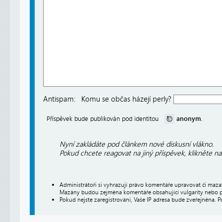
Antispam:
Komu se občas házejí perly?
anonym
Příspěvek bude publikován pod identitou
.
Nyní zakládáte pod článkem nové diskusní vlákno.
Pokud chcete reagovat na jiný příspěvek, klikněte n
Administrátoři si vyhrazují právo komentáře upravovat či maz
Mazány budou zejména komentáře obsahující vulgarity nebo p
Pokud nejste zaregistrováni, Vaše IP adresa bude zveřejněna. P