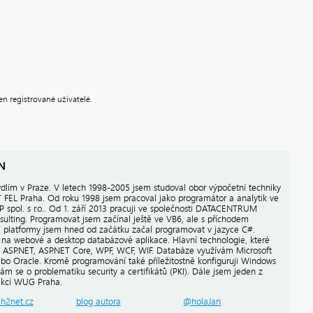
n registrované uživatelé.
N
dlím v Praze. V letech 1998-2005 jsem studoval obor výpočetní techniky
 FEL Praha. Od roku 1998 jsem pracoval jako programátor a analytik ve
P spol. s r.o.. Od 1. září 2013 pracuji ve společnosti DATACENTRUM
sulting. Programovat jsem začínal ještě ve VB6, ale s příchodem
T platformy jsem hned od začátku začal programovat v jazyce C#.
e na webové a desktop databázové aplikace. Hlavní technologie, které
 ASP.NET, ASP.NET Core, WPF, WCF, WIF. Databáze využívám Microsoft
bo Oracle. Kromě programování také příležitostně konfiguruji Windows
ám se o problematiku security a certifikátů (PKI). Dále jsem jeden z
akcí WUG Praha.
.h2net.cz
blog autora
@holaJan