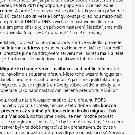
jení k internetu, tak jak jsme to měli původně nastavené na SBS
věděli, že
SBS 2011
nepodporuje připojení k více než jedné
 router
. A protože za neznalost se platí, tak když nám průvodce
68.1.0, začal tuto síť vesele konfigurovat jako jedinou místo naší
a ní předělat
DHCP
a
DNS
s výchozím nastavením (které se
, a tím jsme přišli o jejich původní nastavení. Naštěstí jsme měli
 dřívějška (např. DHCP options 242 na IP ústřednu).
ředstavu, co všechno SBS migrační wizard ve výsledku provede.
the Internet address
, pokud nerozklepneme tlačítko “Upřesnit”,
e
, přestože jsme na zdrojovém serveru měli adresu
mail
, a ještě
muje. Proto muselo následovat opakování tohoto kroku.
Migrate Exchange Server mailboxes and public folders
. Tak
áme, navolíme a spustíme přesun. Místo toho wizard funguje tak,
nek s popisem ručního postupu. A jak jsme zjistili takto to již
migrace, a že se nejedná o návody vůbec krátké a někdy se v
 operace jako např. nastavování něčeho přes utilitu ADSIEdit.
du, trochu nás překvapilo např. to, že u přesunu
POP3
í nového vybrat uživatele, ten ale v této době v
SBS konzoli
é převedou až v úplně předposledním kroku migrace
. Dále
unu Mailboxů
, dostali jsme chybu, že není možné provést
chvilce googlování jsme našli, že by to mohlo být tím, že na něm
 server byl v té době migrací už tak přenastaven, že by se v
 už stejně použít nedal, provedli jsme odinstalaci ISA Serveru