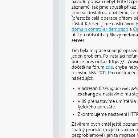
návodu popsán nebyl. Poté
Dcp
záznamů, tak jsme spustili příka
jsme se dostali do problému, že 
(přestože celá operace přitom b
zůstal. K řešení jsme našli návod
H
domain controller demotion
a
Cl
utilitou
ntdsutil
a příkazy
metada
server
.
Tím byla migrace snad již opravdu
jeden problém. Po instalaci nefu
pouze přes odkaz
https://…/ow
dočetli na fórum
zde
, chyba neby
o chybu SBS 2011. Pro odstranění 
následující:
V adresáři C
:\Program Files\Mi
exchange
a nastavíme mu ste
V IIS přenastavíme umístění
v
fyzického adresáře.
Zkontrolujeme nastavení HTTP
Závěrem bych chtěl ještě pozna
špatný produkt (rozjetí u zákazn
bezproblémově), jen ta migrace m