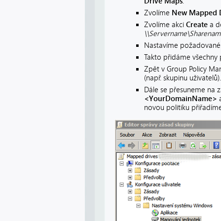
Drive Maps
.
Zvolíme
New Mapped D
Zvolíme akci
Create
a 
\\Servername\Sharenam
Nastavíme požadované 
Takto přidáme všechny 
Zpět v Group Policy M
(např. skupinu uživatelů).
Dále se přesuneme na 
<YourDomainName>
a
novou politiku přiřadí