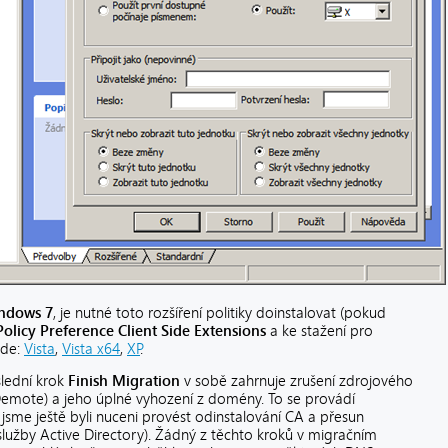
indows 7
, je nutné toto rozšíření politiky doinstalovat (pokud
olicy Preference Client Side Extensions
a ke stažení pro
zde:
Vista
,
Vista x64
,
XP
.
slední krok
Finish Migration
v sobě zahrnuje zrušení zdrojového
Demote) a jeho úplné vyhození z domény. To se provádí
 jsme ještě byli nuceni provést odinstalování CA a přesun
 služby Active Directory). Žádný z těchto kroků v migračním