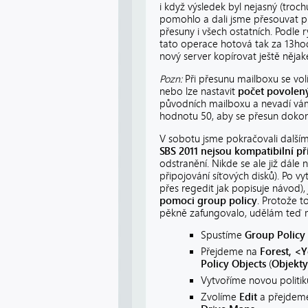
i když výsledek byl nejasný (troc
pomohlo a dali jsme přesouvat p
přesuny i všech ostatních. Podle r
tato operace hotová tak za 13hod
nový server kopírovat ještě nějaké 
Pozn:
Při přesunu mailboxu se vol
nebo lze nastavit
počet povolen
původních mailboxu a nevadí vám
hodnotu 50, aby se přesun dokonči
V sobotu jsme pokračovali dalšími
SBS 2011 nejsou kompatibilní př
odstranění. Nikde se ale již dále
připojování síťových disků). Po v
přes regedit jak popisuje návod)
pomoci group policy
. Protože 
pěkně zafungovalo, udělám teď 
Spustíme
Group Polic
Přejdeme na
Forest, 
Policy Objects
(
Objekty
Vytvoříme novou politik
Zvolíme
Edit
a přejdem