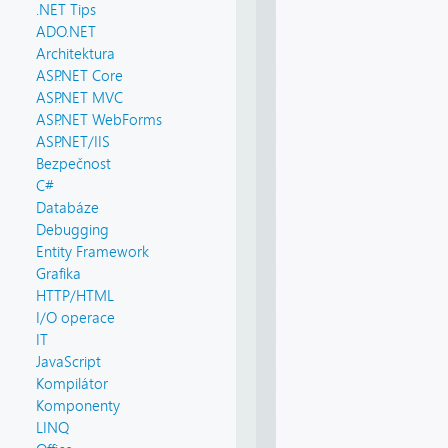
.NET Tips
ADO.NET
Architektura
ASP.NET Core
ASP.NET MVC
ASP.NET WebForms
ASP.NET/IIS
Bezpečnost
C#
Databáze
Debugging
Entity Framework
Grafika
HTTP/HTML
I/O operace
IT
JavaScript
Kompilátor
Komponenty
LINQ