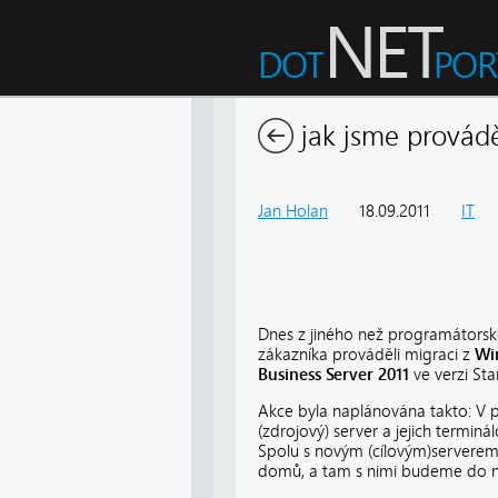
jak jsme provádě
Jan Holan
18.09.2011
IT
1
Dnes z jiného než programátorsk
zákazníka prováděli migraci z
Wi
Business Server 2011
ve verzi St
Akce byla naplánována takto: V 
(zdrojový) server a jejich terminál
Spolu s novým (cílovým)serverem
domů, a tam s nimi budeme do ne