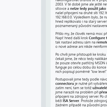
nakonfigurovat druhou síť k připo
2003. V té době jsme ale ještě ne
síťovce a
nelze tedy použít jako
našel připojení na druhé síti 192.1
192.168.0.0. Výsledkem bylo, že n
hned replikovalo i na starý server)
poznamenaný původní nastavené z
Přišlo my, že člověk nemá moc p
Např. hned další krok
Configure 
tak nastaví adresu sám na
remot
o nové adrese ani nikde neinfor
Po chvíli jsme přistoupili ke kroku
čekali jsme, že něco tedy naklik
že pouze otevře patřičný MSDN člá
funguje po celou dobu do konce 
nich popisují poměrně “low level”
Postupovali jsme tedy podle návo
connectoru
je nutné při vytvářen
zatím není, tam se totiž
uživatel
jsme narazili na problém při
přes
připojení na zdrojový server. Po 
běží
ISA Server
. Protože zdrojový
žádném případě na původní provoz