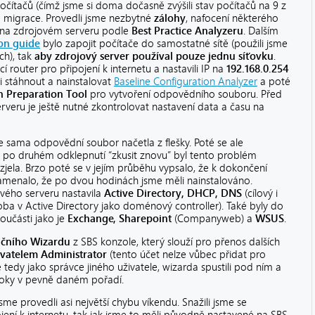
očítačů (čímž jsme si doma dočasně zvýšili stav počítačů na 9 z
do migrace. Provedli jsme nezbytné
zálohy
, nafocení některého
y na zdrojovém serveru podle
Best Practice Analyzeru
. Dalším
on guide
bylo zapojit počítače do samostatné sítě (použili jsme
ch), tak
aby zdrojový server používal pouze jednu síťovku
.
cí router pro připojení k internetu a nastavili IP na
192.168.0.254
i stáhnout a nainstalovat
Baseline Configuration Analyzer
a poté
n Preparation Tool
pro vytvoření odpovědního souboru. Před
rveru je ještě nutné zkontrolovat nastavení data a času na
e sama odpovědní soubor načetla z flešky. Poté se ale
le po druhém odklepnutí “zkusit znovu” byl tento problém
zjela. Brzo poté se v jejím průběhu vypsalo, že k dokončení
namenalo, že po dvou hodinách jsme měli nainstalováno.
ového serveru nastavila
Active Directory, DHCP, DNS
(cílový i
 oba v Active Directory jako doménový controller). Také byly do
oučásti jako je
Exchange, Sharepoint
(Companyweb) a
WSUS
.
čního Wizardu
z SBS konzole, který slouží pro přenos dalších
živatelem Administrator
(tento účet nelze vůbec přidat pro
me tedy jako správce jiného uživatele, wizarda spustili pod ním a
kroky v pevně daném pořadí.
sme provedli asi největší chybu víkendu. Snažili jsme se