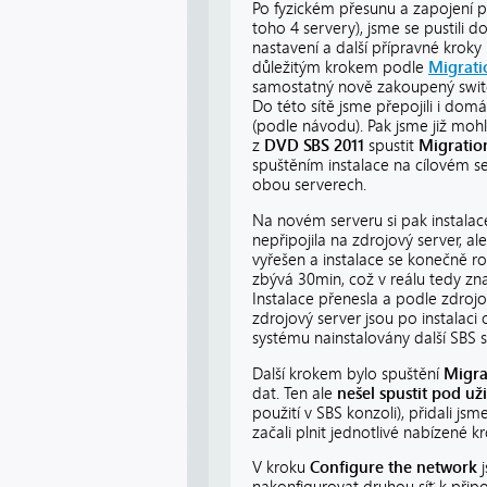
Po fyzickém přesunu a zapojení p
toho 4 servery), jsme se pustili 
nastavení a další přípravné krok
důležitým krokem podle
Migrati
samostatný nově zakoupený swit
Do této sítě jsme přepojili i domá
(podle návodu). Pak jsme již mohl
z
DVD SBS 2011
spustit
Migratio
spuštěním instalace na cílovém se
obou serverech.
Na novém serveru si pak instalac
nepřipojila na zdrojový server, a
vyřešen a instalace se konečně ro
zbývá 30min, což v reálu tedy z
Instalace přenesla a podle zdroj
zdrojový server jsou po instalaci
systému nainstalovány další SBS s
Další krokem bylo spuštění
Migra
dat. Ten ale
nešel spustit pod u
použití v SBS konzoli), přidali js
začali plnit jednotlivé nabízené 
V kroku
Configure the network
j