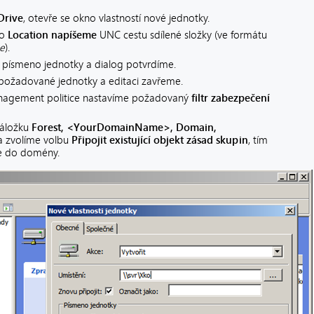
rive
, otevře se okno vlastností nové jednotky.
do
Location
napíšeme
UNC cestu sdílené složky (ve formátu
e
).
písmeno jednotky a dialog potvrdíme.
požadované jednotky a editaci zavřeme.
anagement politice nastavíme požadovaný
filtr zabezpečení
záložku
Forest, <YourDomainName>, Domain,
 zvolíme volbu
Připojit existující objekt zásad skupin
, tím
me do domény.