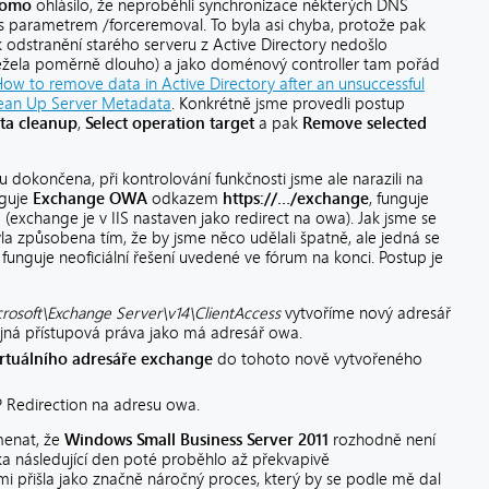
romo
ohlásilo, že neproběhli synchronizace některých DNS
z s parametrem /forceremoval. To byla asi chyba, protože pak
k odstranění starého serveru z Active Directory nedošlo
ěžela poměrně dlouho) a jako doménový controller tam pořád
ow to remove data in Active Directory after an unsuccessful
ean Up Server Metadata
. Konkrétně jsme provedli postup
ta cleanup
,
Select operation target
a pak
Remove selected
 dokončena, při kontrolování funkčnosti jsme ale narazili na
nguje
Exchange OWA
odkazem
https://…/exchange
, funguje
a
(exchange je v IIS nastaven jako redirect na owa). Jak jsme se
la způsobena tím, že by jsme něco udělali špatně, ale jedná se
funguje neoficiální řešení uvedené ve fórum na konci. Postup je
crosoft\Exchange Server\v14\ClientAccess
vytvoříme nový adresář
jná přístupová práva jako má adresář owa.
irtuálního adresáře exchange
do tohoto nově vytvořeného
 Redirection na adresu owa.
menat, že
Windows Small Business Server 2011
rozhodně není
íka následující den poté proběhlo až překvapivě
i přišla jako značně náročný proces, který by se podle mě dal