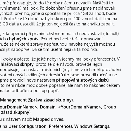
hu mě překvapuje, že do té doby ničemu nevadil). Naštěstí to
rvní (menší) mailbox. Po dokončení přesunu jsme naplánovali
ychlosti prvního, jsme si spočítali že při cca 1GB za 1hod, bude
. Protože v té době už bylo skoro po 2:00 v noci, dali jsme na
GB dat a usoudili, že je ten nejlepší čas to na chvilku zabalit.
í, zda operaci při prvním chybném mailu hned zastavit (default)
ých chybných zpráv
. Pokud nechcete řešit opravování
, že se některé zprávy nepřesunou, navolte nejvyšší možnou
l již napoprvé. Dá se tím ušetřit nějaká ta hodinka.
 kroky (i přesto, že ještě nebyli všechny mailboxy přenesené). V
ihlašovací skripty
, proto se dle návodu provede jejich
 nepopisuje, co nastavit místo nich (my jsme v nich měli provádění
ytvoření nových sdílených adresářů (to jsme provedli ručně a ne
, jsme provedli nové nastavení
připojování síťových disků
toto není nikde moc dobře popsané, ale nám to nakonec celkem
malou odbočku a postup popíši.
y Management
(
Správa zásad skupiny
).
<YourDomainName>, Domain, <YourDomainName>, Group
 zásad skupiny
).
u s názvem např.:
Mapped drives
.
e na
User Configuration, Preferences, Windows Settings,