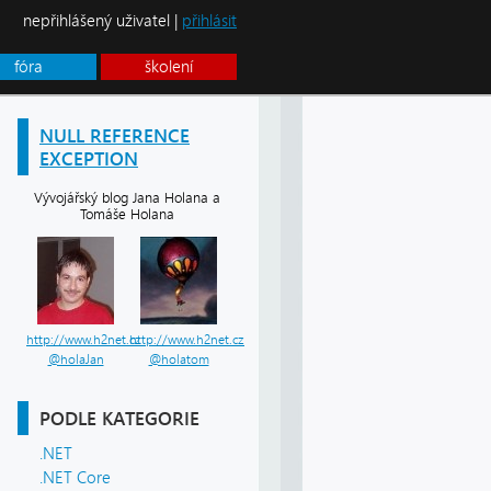
nepřihlášený uživatel |
přihlásit
fóra
školení
NULL REFERENCE
EXCEPTION
Vývojářský blog Jana Holana a
Tomáše Holana
http://www.h2net.cz
http://www.h2net.cz
@holaJan
@holatom
PODLE KATEGORIE
.NET
.NET Core