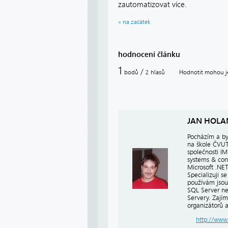
zautomatizovat více.
» na začátek
hodnocení článku
1
/
bodů
hlasů
Hodnotit mohou je
2
JAN HOLA
Pocházím a by
na škole ČVUT
společnosti IM
systems & con
Microsoft .NE
Specializuji s
používám jsou
SQL Server ne
Servery. Zajím
organizátorů 
http://www