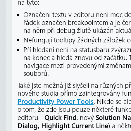
na tyto:
Označení textu v editoru není moc do
řádek označen breakpointem a je če
na něm při debug žlutě ukázán aktuá
Nefungují tooltipy žádných záložek o
Pří hledání není na statusbaru zvýra
na konec a hledá znovu od začátku. T
navigace mezi provedenými změnami
souborů.
Také jste možná již slyšeli na různých 
nového studia přímo zaintegrovány fu
Productivity Power Tools
. Nikde se al
o tom, že zde jsou pouze některé funk
Quick Find
Solution Na
editoru -
, nový
Dialog, Highlight Current Line
) a někt