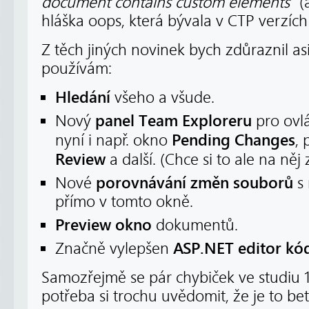
document contains custom elements
” 
hláška oops, která bývala v CTP verzíc
Z těch jiných novinek bych zdůraznil asi
používám:
Hledání
všeho a všude.
panel Team Exploreru
Nový
pro ovlá
Pending Changes
nyní i např. okno
,
Review
a další. (Chce si to ale na něj
porovnávání změn souborů
Nové
s 
přímo v tomto okně.
Preview okno
dokumentů.
ASP.NET editor kó
Značně vylepšen
Samozřejmě se pár chybiček ve studiu 1
potřeba si trochu uvědomit, že je to bet