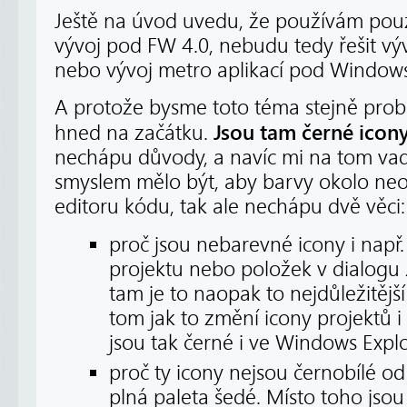
Ještě na úvod uvedu, že používám pou
vývoj pod FW 4.0, nebudu tedy řešit vý
nebo vývoj metro aplikací pod Windows
A protože bysme toto téma stejně probí
Jsou tam černé icony
hned na začátku.
nechápu důvody, a navíc mi na tom vad
smyslem mělo být, aby barvy okolo neo
editoru kódu, tak ale nechápu dvě věci:
proč jsou nebarevné icony i např
projektu nebo položek v dialogu
tam je to naopak to nejdůležitějš
tom jak to změní icony projektů i
jsou tak černé i ve Windows Explo
proč ty icony nejsou černobílé od
plná paleta šedé. Místo toho jso