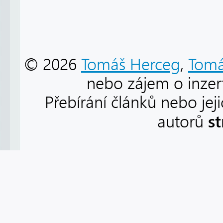
© 2026
Tomáš Herceg
,
Tomá
nebo zájem o inzert
Přebírání článků nebo jej
s
autorů