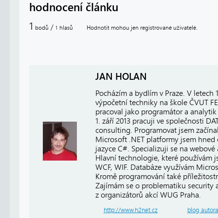
hodnocení článku
1
/
bodů
hlasů
Hodnotit mohou jen registrované uživatelé.
1
JAN HOLAN
Pocházím a bydlím v Praze. V letech
výpočetní techniky na škole ČVUT FE
pracoval jako programátor a analytik 
1. září 2013 pracuji ve společnosti
consulting. Programovat jsem začínal
Microsoft .NET platformy jsem hned 
jazyce C#. Specializuji se na webové
Hlavní technologie, které používám 
WCF, WIF. Databáze využívám Micros
Kromě programování také příležitost
Zajímám se o problematiku security a 
z organizátorů akcí WUG Praha.
http://www.h2net.cz
blog autor