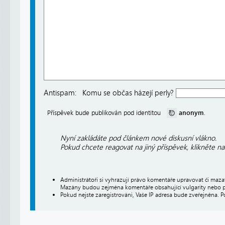
Antispam:
Komu se občas házejí perly?
anonym
Příspěvek bude publikován pod identitou
.
Nyní zakládáte pod článkem nové diskusní vlákno.
Pokud chcete reagovat na jiný příspěvek, klikněte n
Administrátoři si vyhrazují právo komentáře upravovat či maz
Mazány budou zejména komentáře obsahující vulgarity nebo p
Pokud nejste zaregistrováni, Vaše IP adresa bude zveřejněna. P