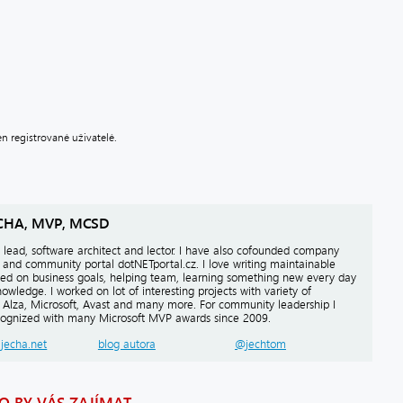
 registrované uživatelé.
CHA, MVP, MCSD
lead, software architect and lector. I have also cofounded company
 and community portal dotNETportal.cz. I love writing maintainable
sed on business goals, helping team, learning something new every day
owledge. I worked on lot of interesting projects with variety of
e Alza, Microsoft, Avast and many more. For community leadership I
ognized with many Microsoft MVP awards since 2009.
.jecha.net
blog autora
@jechtom
 BY VÁS ZAJÍMAT