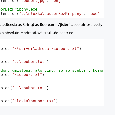
xtension(
"soubor.jpg"
, 
"png"
)

xtension(
"c:\slozka\souborBezPripony"
, 
"exe"
)
ted(cesta as String) as Boolean - Zjištění absolutnosti cesty
ta absolutní v adresářové struktuře nebo ne.
ooted(
"\\server\adresar\soubor.txt"
)

ooted(
"c:\soubor.txt"
)

ooted(
"\soubor.txt"
)

ooted(
"..\soubor.txt"
)

ooted(
"slozka\soubor.txt"
)