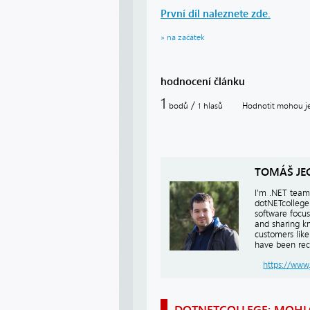
První díl naleznete zde.
» na začátek
hodnocení článku
1
/
bodů
hlasů
Hodnotit mohou jen
1
TOMÁŠ JE
I'm .NET team 
dotNETcollege
software focu
and sharing kn
customers lik
have been rec
https://www
DOTNETCOLLEGE: MOHLO