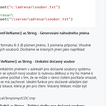
Root(
"c:\adresar\soubor.txt"
)

Root(
"\\server\adresar\soubor.txt"
)

domFileName() as String - Generování náhodného jména
 formátu 8-3 (8 písmen jméno, 3 písmena přípona). Vhodné
ých souborů. Dočkáme se krásných jmen jako například:
FileName() as String - Unikátní dočasný soubor
s unikátním jménem v adresáři pro dočasné soubory systému
 se vytvoří nový soubor (s nulovou délkou) a my ho máme k
usíme počítat s tím, že se může v rámci čistění počítače smazat,
 se má zachovat. Ideální funkce pro dočasné ukládání dat
z lokace, která je jen pro čtení. Vrácený řetězec může být
ocal\Temp\tmp3CDC.tmp
ath() as String - Zjištění složky pro dočasné soubory