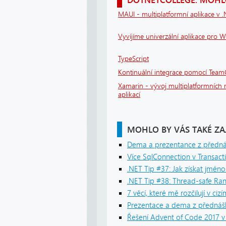
MAUI - multiplatformní aplikace v 
Vyvíjíme univerzální aplikace pro 
TypeScript
Kontinuální integrace pomocí Team
Xamarin - vývoj multiplatformních 
aplikací
MOHLO BY VÁS TAKÉ ZA
Dema a prezentance z předn
Více SqlConnection v Transac
.NET Tip #37: Jak získat jmén
.NET Tip #38: Thread-safe R
7 věcí, které mě rozčilují v ci
Prezentace a dema z přednášk
Řešení Advent of Code 2017 v 