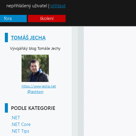
nepřihlášený uživatel |
přihlásit
fóra
školení
TOMÁŠ JECHA
Vývojářský blog Tomáše Jechy
https://www.jecha.net
@jechtom
PODLE KATEGORIE
.NET
.NET Core
.NET Tips