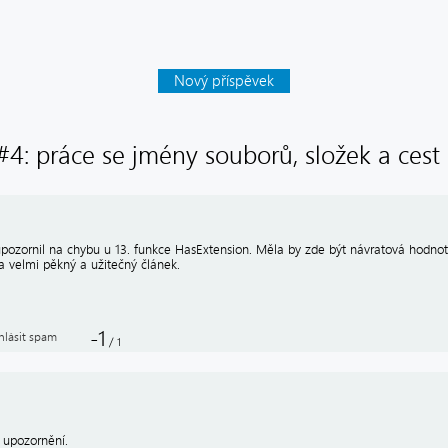
Nový příspěvek
 #4: práce se jmény souborů, složek a cest 
pozornil na chybu u 13. funkce HasExtension. Měla by zde být návratová hodno
a velmi pěkný a užitečný článek.
-1
hlásit spam
/
1
 upozornění.