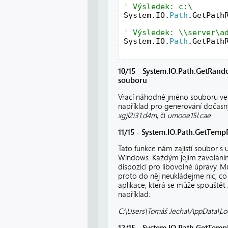
System.IO.
Path
.GetPath
System.IO.
Path
.GetPath
10/15 - System.IO.Path.GetRan
souboru
Vrací náhodné jméno souboru ve
například pro generování dočasn
xgjl2i31.d4m
, či
umooe15l.cae
11/15 - System.IO.Path.GetTemp
Tato funkce nám zajistí soubor 
Windows. Každým jejím zavoláním
dispozici pro libovolné úpravy. M
proto do něj neukládejme nic, co
aplikace, která se může spouštět 
například:
C:\Users\Tomáš Jecha\AppData\L
12/15 - System.IO.Path.GetTempP