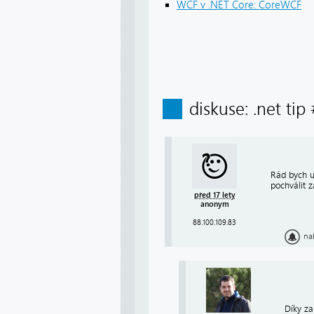
WCF v .NET Core: CoreWCF
diskuse: .net tip
Rád bych u
pochválit z
před 17 lety
anonym
88.100.109.83
na
Díky za