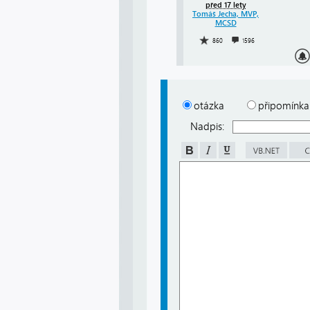
před 17 lety
Tomáš Jecha, MVP,
MCSD
860
1596
otázka
připomínka
Nadpis: