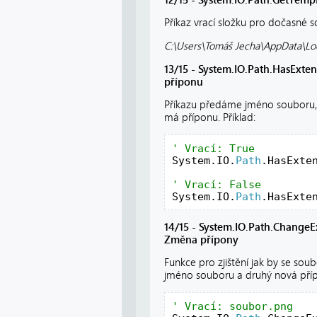
Příkaz vrací složku pro dočasné s
C:\Users\Tomáš Jecha\AppData\Lo
13/15 - System.IO.Path.HasExtens
příponu
Příkazu předáme jméno souboru, 
má příponu. Příklad:
System.IO.
Path
.HasExte
System.IO.
Path
.HasExte
14/15 - System.IO.Path.ChangeEx
Změna přípony
Funkce pro zjištění jak by se sou
jméno souboru a druhý nová přípo