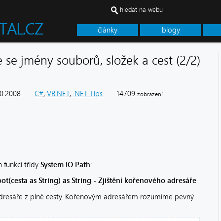
hledat na webu
články
blogy
e se jmény souborů, složek a cest (2/2)
10.2008
C#
,
VB.NET
,
.NET Tips
14709
zobrazení
 funkcí třídy
System.IO.Path
:
t(cesta as String) as String - Zjištění kořenového adresáře
adresáře z plné cesty. Kořenovým adresářem rozumíme pevný