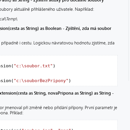
oubory aktuálně přihlášeného uživatele. Například:
cal\Temp\
ion(cesta as String) as Boolean - Zjištění, zda má soubor
případně i cestu. Logickou návratovou hodnotu zjistíme, zda
nsion(
"c:\soubor.txt"
)

nsion(
"c:\souborBezPripony"
)
tension(cesta as String, novaPripona as String) as String -
bor jmenoval při změně nebo přidání přípony. První parametr je
na. Příklad: