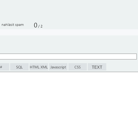
0
nahlásit spam
/
2