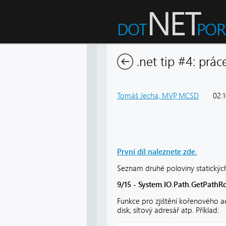
.net tip #4: prác
Tomáš Jecha, MVP, MCSD
02.
První díl naleznete zde.
Seznam druhé poloviny statických
9/15 - System.IO.Path.GetPathRoo
Funkce pro zjištění kořenového 
disk, síťový adresář atp. Příklad: