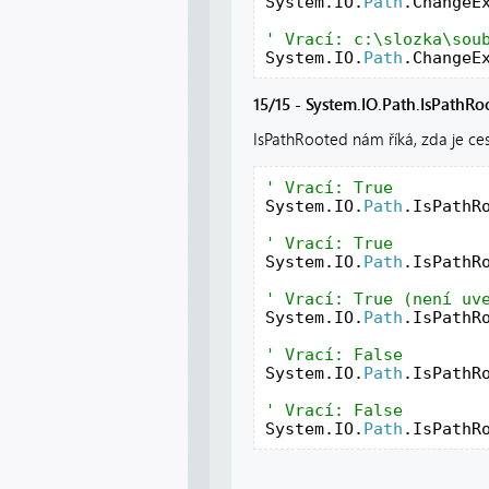
System.IO.
Path
.ChangeE
System.IO.
Path
.ChangeE
15/15 - System.IO.Path.IsPathRoo
IsPathRooted nám říká, zda je ces
System.IO.
Path
.IsPathR
System.IO.
Path
.IsPathR
System.IO.
Path
.IsPathR
System.IO.
Path
.IsPathR
System.IO.
Path
.IsPathR