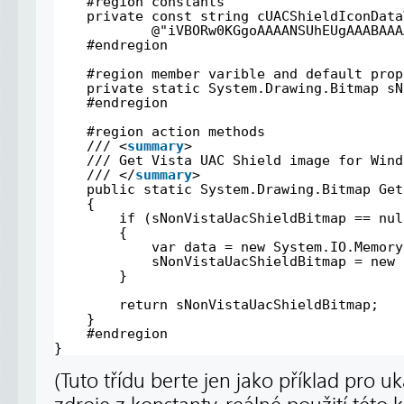
#region constants
private const string cUACShieldIconData
@"iVBORw0KGgoAAAANSUhEUgAAABAAA
#endregion
#region member varible and default prop
private static System.Drawing.Bitmap sN
#endregion
#region action methods
/// <
summary
>
/// Get Vista UAC Shield image for Wind
/// </
summary
>
public static System.Drawing.Bitmap Get
{
if (sNonVistaUacShieldBitmap == nul
{
var data = new System.IO.Memory
sNonVistaUacShieldBitmap = new 
}
return sNonVistaUacShieldBitmap;
}
#endregion
}
(Tuto třídu berte jen jako příklad pro 