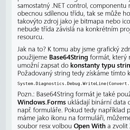
samostatný .NET control, componentu 
obecnou sdílenou třídu, tak se může ho
takovýto zdroj jako je bitmapa nebo ic
nebude třída závislá na konkrétním p
resourcu.
Jak na to? K tomu aby jsme grafický zdr
Base64String
použijeme
formát, který
konstanty typu stri
umožní zapsat do
Požadovaný string tedy získáme tímto
System.Diagnostics.Debug.WriteLine(Convert.
Pozn.: Base64String formát je také pou
Windows.Forms
ukládají binární data
např. formuláře. Pokud tedy například
máme jako ikonu na formuláři, můžeme 
Open With
soubor resx volbou
a zvolit