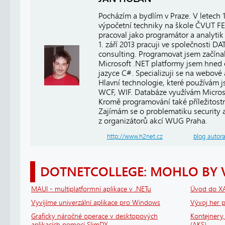
Pocházím a bydlím v Praze. V letech
výpočetní techniky na škole ČVUT FE
pracoval jako programátor a analytik 
1. září 2013 pracuji ve společnosti
consulting. Programovat jsem začínal
Microsoft .NET platformy jsem hned 
jazyce C#. Specializuji se na webové
Hlavní technologie, které používám 
WCF, WIF. Databáze využívám Micros
Kromě programování také příležitost
Zajímám se o problematiku security a 
z organizátorů akcí WUG Praha.
http://www.h2net.cz
blog autor
DOTNETCOLLEGE: MOHLO BY 
MAUI - multiplatformní aplikace v .NETu
Úvod do X
Vyvíjíme univerzální aplikace pro Windows
Vývoj her
Graficky náročné operace v desktopových
Kontejnery
aplikacích pomocí SlimDX
(AKS)