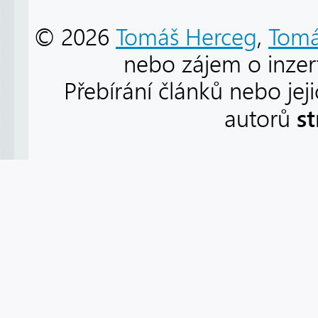
© 2026
Tomáš Herceg
,
Tomá
nebo zájem o inzert
Přebírání článků nebo jej
s
autorů