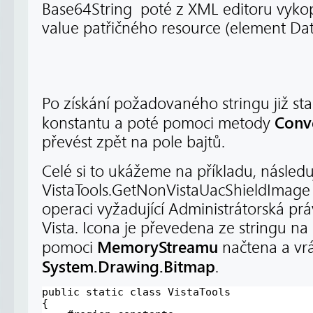
Base64String poté z XML editoru vyko
value patřičného resource (element Dat
Po získání požadovaného stringu již sta
Conv
konstantu a poté pomoci metody
převést zpět na pole bajtů.
Celé si to ukážeme na příkladu, následu
VistaTools.GetNonVistaUacShieldImage 
operaci vyžadující Administrátorská prá
Vista. Icona je převedena ze stringu na
MemoryStreamu
pomoci
načtena a vr
System.Drawing.Bitmap
.
public static class VistaTools
{