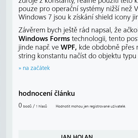
zdroje z konstanty, reálné použití této 
pouze pro operační systémy nižší než V
Windows 7 jsou k získání shield icony j
Závěrem bych ještě rád napsal, že ačkol
Windows Forms
technologii, tento po
WPF,
jinde např. ve
kde obdobně přes
string konstantu načíst do objektu typ
» na začátek
hodnocení článku
0
/
bodů
hlasů
Hodnotit mohou jen registrované uživatelé.
1
JAN HOLAN