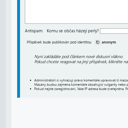
Antispam:
Komu se občas házejí perly?
anonym
Příspěvek bude publikován pod identitou
.
Nyní zakládáte pod článkem nové diskusní vlákno.
Pokud chcete reagovat na jiný příspěvek, klikněte n
Administrátoři si vyhrazují právo komentáře upravovat či maz
Mazány budou zejména komentáře obsahující vulgarity nebo p
Pokud nejste zaregistrováni, Vaše IP adresa bude zveřejněna. P