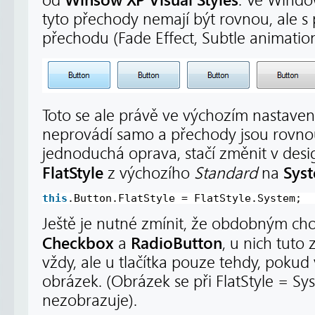
Winsow XP Visual Styles
od
. Ve Windo
tyto přechody nemají být rovnou, ale 
přechodu (Fade Effect, Subtle animations
Toto se ale právě ve výchozím nastaven
neprovádí samo a přechody jsou rovnou
jednoduchá oprava, stačí změnit v desi
FlatStyle
Sys
z výchozího
Standard
na
this
.Button.FlatStyle = FlatStyle.System;
Ještě je nutné zmínit, že obdobným cho
Checkbox
RadioButton
a
, u nich tut
vždy, ale u tlačítka pouze tehdy, pok
obrázek. (Obrázek se při FlatStyle = S
nezobrazuje).