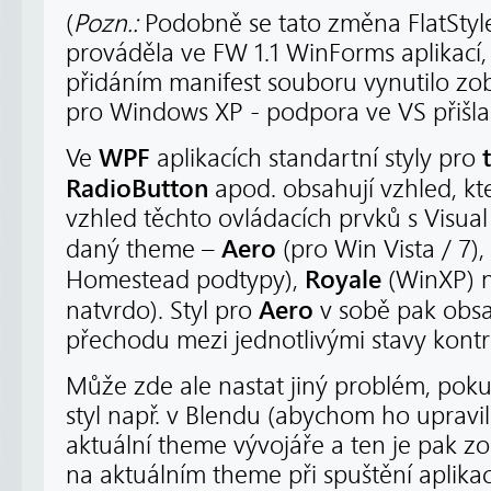
(
Pozn.:
Podobně se tato změna FlatStyl
prováděla ve FW 1.1 WinForms aplikací
přidáním manifest souboru vynutilo zobr
pro Windows XP - podpora ve VS přišla
WPF
Ve
aplikacích standartní styly pro
RadioButton
apod. obsahují vzhled, kt
vzhled těchto ovládacích prvků s Visua
Aero
daný theme –
(pro Win Vista / 7),
Royale
Homestead podtypy),
(WinXP) 
Aero
natvrdo). Styl pro
v sobě pak obsa
přechodu mezi jednotlivými stavy kontr
Může zde ale nastat jiný problém, pok
styl např. v Blendu (abychom ho upravili
aktuální theme vývojáře a ten je pak z
na aktuálním theme při spuštění aplika