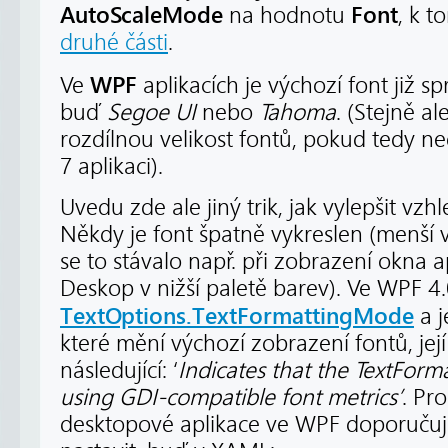
AutoScaleMode
Font
na hodnotu
, k 
druhé části
.
WPF
Ve
aplikacích je výchozí font již s
buď
Segoe UI
nebo
Tahoma
. (Stejně a
rozdílnou velikost fontů, pokud tedy
7 aplikaci).
Uvedu zde ale jiný trik, jak vylepšit vzh
Někdy je font špatně vykreslen (menší v
se to stávalo např. při zobrazení okna
Deskop v nižší paletě barev). Ve WPF 4.
TextOptions.TextFormattingMode
a j
které mění výchozí zobrazení fontů, jej
následující: ‘
Indicates that the
TextForma
using GDI-compatible font metrics’
. Pr
desktopové aplikace ve WPF doporučuji