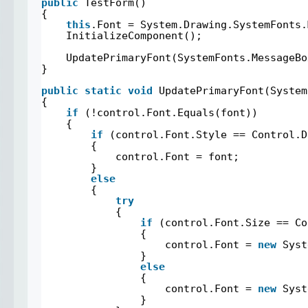
public
TestForm()
{
this
.Font = System.Drawing.SystemFonts.
InitializeComponent();
UpdatePrimaryFont(SystemFonts.MessageBo
}
public
static
void
UpdatePrimaryFont(System
{
if
(!control.Font.Equals(font))
{
if
(control.Font.Style == Control.D
{
control.Font = font;
}
else
{
try
{
if
(control.Font.Size == Co
{
control.Font = 
new
Syst
}
else
{
control.Font = 
new
Syst
}