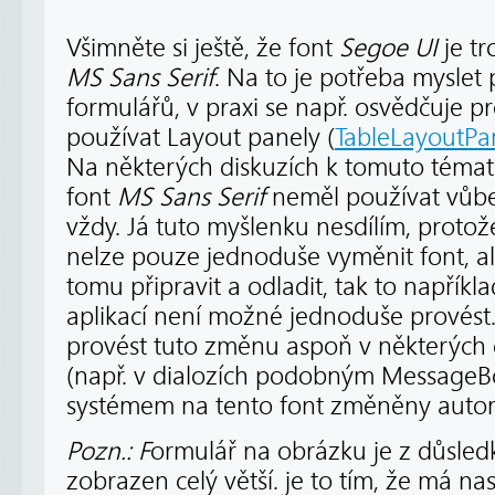
Všimněte si ještě, že font
Segoe UI
je tr
MS Sans Serif
. Na to je potřeba myslet 
formulářů, v praxi se např. osvědčuje p
používat Layout panely (
TableLayoutPa
Na některých diskuzích k tomuto tématu
font
MS Sans Serif
neměl používat vůbe
vždy. Já tuto myšlenku nesdílím, proto
nelze pouze jednoduše vyměnit font, al
tomu připravit a odladit, tak to například
aplikací není možné jednoduše provést
provést tuto změnu aspoň v některých 
(např. v dialozích podobným MessageB
systémem na tento font změněny autom
Pozn.: F
ormulář na obrázku je z důsled
zobrazen celý větší. je to tím, že má na