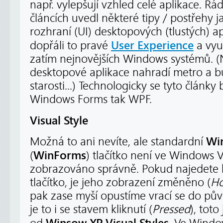
např. vylepšují vzhled celé aplikace. Rá
článcích uvedl některé tipy / postřehy ja
rozhraní (UI) desktopových (tlustých) ap
User Experience
dopřáli to pravé
a vyu
zatím nejnovějších Windows systémů. 
desktopové aplikace nahradí metro a b
starosti...) Technologicky se tyto článk
Windows Forms tak WPF.
Visual Style
Wi
Možná to ani nevíte, ale standardní
WinForms
(
) tlačítko není ve Windows V
zobrazováno správně. Pokud najedete
tlačítko, je jeho zobrazení změněno (
Ho
pak zase myší opustíme vrací se do pů
je to i se stavem kliknutí (
Pressed
), tot