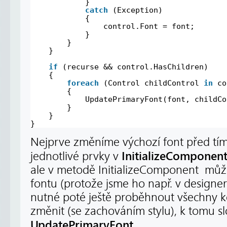
}
catch
(Exception)
{
control.Font = font;
}
}
}
if
(recurse && control.HasChildren)
{
foreach
(Control childControl 
in
co
{
UpdatePrimaryFont(font, childCo
}
}
}
Nejprve změníme výchozí font před tí
InitializeComponen
jednotlivé prvky v
ale v metodě InitializeComponent můž
fontu (protože jsme ho např. v designeru
nutné poté ještě proběhnout všechny k
změnit (se zachováním stylu), k tomu 
UpdatePrimaryFont
.