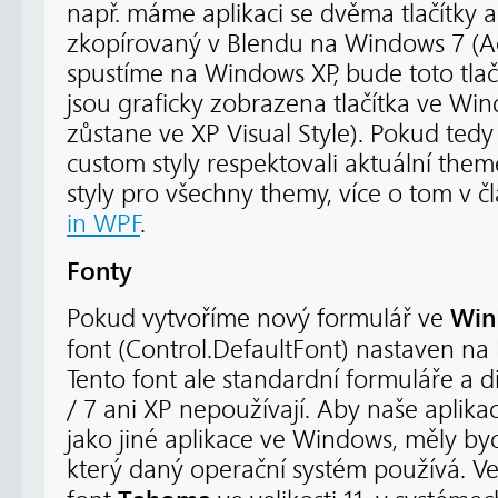
např. máme aplikaci se dvěma tlačítky a
zkopírovaný v Blendu na Windows 7 (Ae
spustíme na Windows XP, bude toto tlač
jsou graficky zobrazena tlačítka ve Win
zůstane ve XP Visual Style). Pokud tedy
custom styly respektovali aktuální them
styly pro všechny themy, více o tom v 
in WPF
.
Fonty
Win
Pokud vytvoříme nový formulář ve
font (Control.DefaultFont) nastaven na
Tento font ale standardní formuláře a 
/ 7 ani XP nepoužívají. Aby naše aplikac
jako jiné aplikace ve Windows, měly by
který daný operační systém používá. V