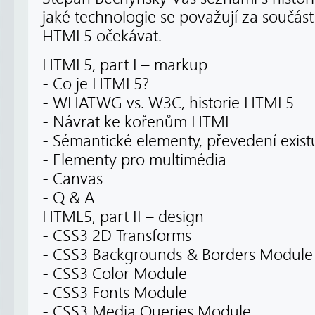
jaké technologie se považují za součá
HTML5 očekávat.
HTML5, part I – markup
- Co je HTML5?
- WHATWG vs. W3C, historie HTML5
- Návrat ke kořenům HTML
- Sémantické elementy, převedení exist
- Elementy pro multimédia
- Canvas
- Q & A
HTML5, part II – design
- CSS3 2D Transforms
- CSS3 Backgrounds & Borders Module
- CSS3 Color Module
- CSS3 Fonts Module
- CSS3 Media Queries Module