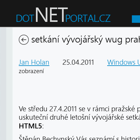
setkání vývojářský wug pra
Jan Holan
25.04.2011
Windows U
zobrazení
Ve středu 27.4.2011 se v rámci pražsk
uskuteční druhé letošní vývojářské setk
HTML5
:
Štěpán Bechynský Vás seznámí s histori