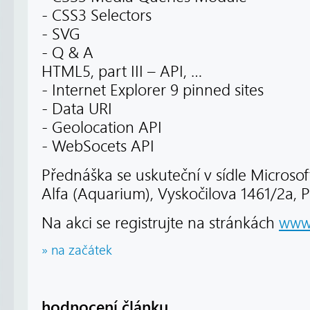
- CSS3 Selectors
- SVG
- Q & A
HTML5, part III – API, …
- Internet Explorer 9 pinned sites
- Data URI
- Geolocation API
- WebSocets API
Přednáška se uskuteční v sídle Microso
Alfa (Aquarium), Vyskočilova 1461/2a, 
Na akci se registrujte na stránkách
www
» na začátek
hodnocení článku