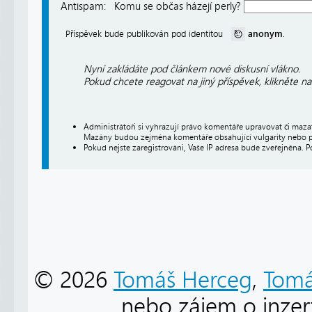
Antispam:
Komu se občas házejí perly?
anonym
Příspěvek bude publikován pod identitou
.
Nyní zakládáte pod článkem nové diskusní vlákno.
Pokud chcete reagovat na jiný příspěvek, klikněte n
Administrátoři si vyhrazují právo komentáře upravovat či maz
Mazány budou zejména komentáře obsahující vulgarity nebo p
Pokud nejste zaregistrováni, Vaše IP adresa bude zveřejněna. P
© 2026
Tomáš Herceg
,
Tomá
nebo zájem o inzert