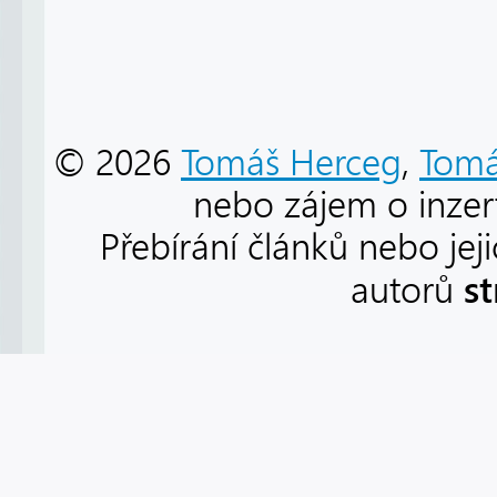
© 2026
Tomáš Herceg
,
Tomá
nebo zájem o inzert
Přebírání článků nebo jej
s
autorů