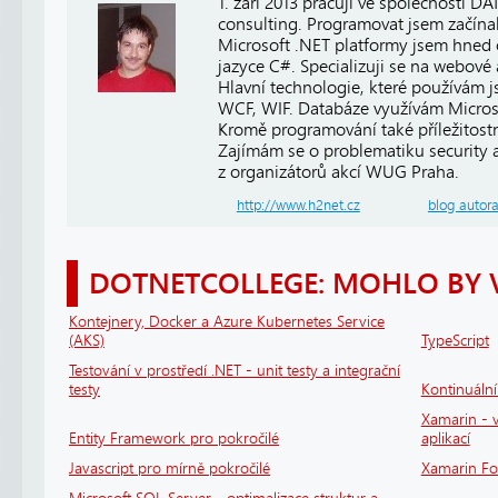
1. září 2013 pracuji ve společnosti
consulting. Programovat jsem začínal
Microsoft .NET platformy jsem hned 
jazyce C#. Specializuji se na webové
Hlavní technologie, které používám 
WCF, WIF. Databáze využívám Micros
Kromě programování také příležitost
Zajímám se o problematiku security a 
z organizátorů akcí WUG Praha.
http://www.h2net.cz
blog autor
DOTNETCOLLEGE: MOHLO BY 
Kontejnery, Docker a Azure Kubernetes Service
(AKS)
TypeScript
Testování v prostředí .NET - unit testy a integrační
testy
Kontinuáln
Xamarin - v
Entity Framework pro pokročilé
aplikací
Javascript pro mírně pokročilé
Xamarin F