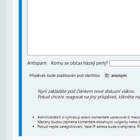
Antispam:
Komu se občas házejí perly?
anonym
Příspěvek bude publikován pod identitou
.
Nyní zakládáte pod článkem nové diskusní vlákno.
Pokud chcete reagovat na jiný příspěvek, klikněte n
Administrátoři si vyhrazují právo komentáře upravovat či maz
Mazány budou zejména komentáře obsahující vulgarity nebo p
Pokud nejste zaregistrováni, Vaše IP adresa bude zveřejněna. P