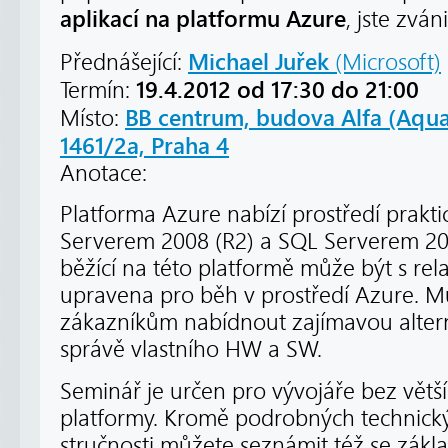
aplikací na platformu Azure
, jste zváni
Michael Juřek
Přednášející:
(Microsoft)
19.4.2012 od 17:30 do 21:00
Termín:
BB centrum, budova Alfa (Aqua
Místo:
1461/2a, Praha 4
Anotace:
Platforma Azure nabízí prostředí prak
Serverem 2008 (R2) a SQL Serverem 2008
běžící na této platformě může být s rel
upravena pro běh v prostředí Azure. M
zákazníkům nabídnout zajímavou alter
správě vlastního HW a SW.
Seminář je určen pro vývojáře bez větší
platformy. Kromě podrobných technický
stručnosti můžete seznámit též se zákla