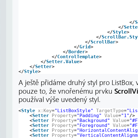
</
S
</
Sette
</
Style
>
</
ScrollBar.Sty
</
ScrollBar
>
</
Grid
>
</
Border
>
</
ControlTemplate
>
</
Setter.Value
>
</
Setter
>
</
Style
>
A ještě přidáme druhý styl pro ListBox
ScrollV
pouze to, že vnořenému prvku
používal výše uvedený styl.
<
Style
x:Key
=
"ListBoxStyle"
TargetType
=
"Lis
<
Setter
Property
=
"Padding"
Value
=
"1"
/>
<
Setter
Property
=
"Background"
Value
=
"#F
<
Setter
Property
=
"Foreground"
Value
=
"#F
<
Setter
Property
=
"HorizontalContentAlig
<
Setter
Property
=
"VerticalContentAlignm