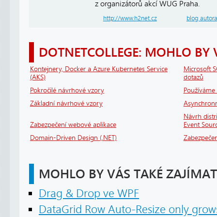
z organizátorů akcí WUG Praha.
http://www.h2net.cz
blog autor
DOTNETCOLLEGE: MOHLO BY 
Kontejnery, Docker a Azure Kubernetes Service
Microsoft S
(AKS)
dotazů
Pokročilé návrhové vzory
Používáme 
Základní návrhové vzory
Asynchronní
Návrh dist
Zabezpečení webové aplikace
Event Sour
Domain-Driven Design (.NET)
Zabezpečen
MOHLO BY VÁS TAKÉ ZAJÍMAT
Drag & Drop ve WPF
DataGrid Row Auto-Resize only grows