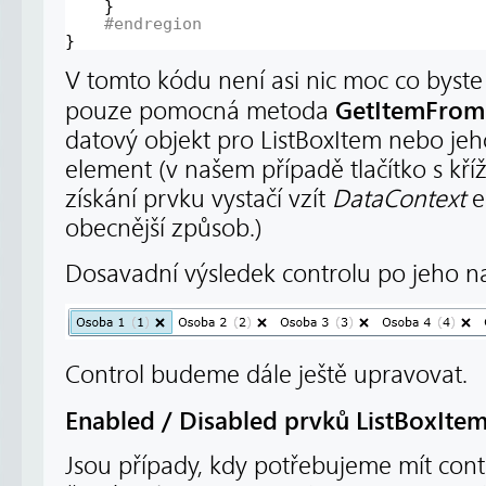
}
#endregion
}
V tomto kódu není asi nic moc co byste n
GetItemFrom
pouze pomocná metoda
datový objekt pro ListBoxItem nebo jeh
element (v našem případě tlačítko s kří
získání prvku vystačí vzít
DataContext
e
obecnější způsob.)
Dosavadní výsledek controlu po jeho n
Control budeme dále ještě upravovat.
Enabled / Disabled prvků ListBoxIte
Jsou případy, kdy potřebujeme mít cont