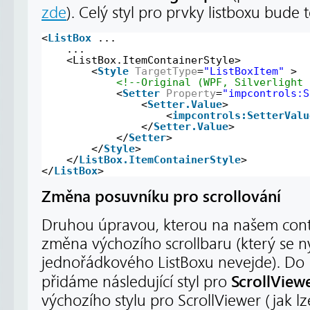
zde
). Celý styl pro prvky listboxu bude 
<
ListBox
...
...
<ListBox.ItemContainerStyle>
<
Style
TargetType
=
"ListBoxItem"
>
<!--Original (WPF, Silverlight 
<
Setter
Property
=
"impcontrols:S
<
Setter.Value
>
<
impcontrols:SetterValu
</
Setter.Value
>
</
Setter
>
</
Style
>
</
ListBox.ItemContainerStyle
>
</
ListBox
>
Změna posuvníku pro scrollování
Druhou úpravou, kterou na našem con
změna výchozího scrollbaru (který se n
jednořádkového ListBoxu nevejde). Do
ScrollView
přidáme následující styl pro
výchozího stylu pro ScrollViewer (jak lze