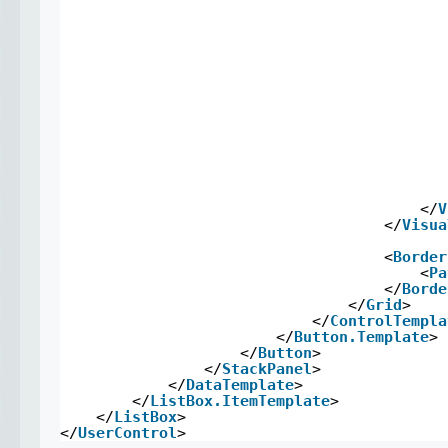
</
V
</
Visua
<
Border
<
Pa
</
Borde
</
Grid
>
</
ControlTempla
</
Button.Template
>
</
Button
>
</
StackPanel
>
</
DataTemplate
>
</
ListBox.ItemTemplate
>
</
ListBox
>
</
UserControl
>