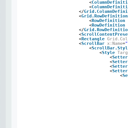
<
ColumnDefiniti
<
ColumnDefiniti
</
Grid.ColumnDefini
<
Grid.RowDefinition
<
RowDefinition
<
RowDefinition
</
Grid.RowDefinitio
<
ScrollContentPrese
<
Rectangle
Grid.Col
<
ScrollBar
x:Name
=
"
<
ScrollBar.Styl
<
Style
Targ
<
Setter
<
Setter
<
Setter
<
Setter
<
Se