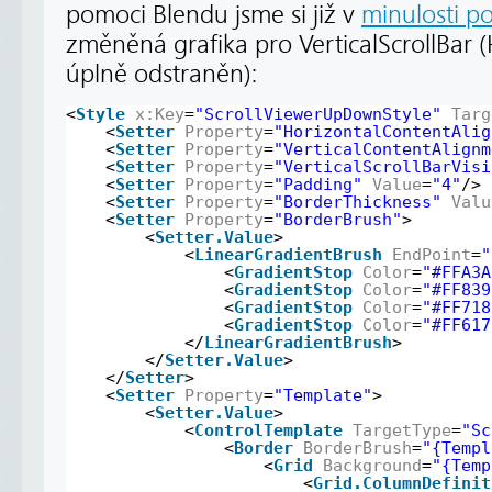
pomoci Blendu jsme si již v
minulosti po
změněná grafika pro VerticalScrollBar (
úplně odstraněn):
<
Style
x:Key
=
"ScrollViewerUpDownStyle"
Targ
<
Setter
Property
=
"HorizontalContentAlig
<
Setter
Property
=
"VerticalContentAlignm
<
Setter
Property
=
"VerticalScrollBarVisi
<
Setter
Property
=
"Padding"
Value
=
"4"
/>
<
Setter
Property
=
"BorderThickness"
Valu
<
Setter
Property
=
"BorderBrush"
>
<
Setter.Value
>
<
LinearGradientBrush
EndPoint
=
"
<
GradientStop
Color
=
"#FFA3A
<
GradientStop
Color
=
"#FF839
<
GradientStop
Color
=
"#FF718
<
GradientStop
Color
=
"#FF617
</
LinearGradientBrush
>
</
Setter.Value
>
</
Setter
>
<
Setter
Property
=
"Template"
>
<
Setter.Value
>
<
ControlTemplate
TargetType
=
"Sc
<
Border
BorderBrush
=
"{Templ
<
Grid
Background
=
"{Temp
<
Grid.ColumnDefinit