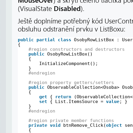
MouseOver
) a skrytí celého tlačítka p
Disabled
(VisualState
).
Ještě doplníme potřebný kód UserContr
obsluhu odstranění prvku v ListBoxu:
public
partial
class
OsobyRowListBox : User
{
#region constructors and destructors
public
OsobyRowListBox()
{
InitializeComponent();
}
#endregion
#region property getters/setters
public
ObservableCollection<Osoba> Osob
{
get
{ 
return
(ObservableCollection<
set
{ List.ItemsSource = 
value
; }
}
#endregion
#region private member functions
private
void
btnRemove_Click(
object
sen
{