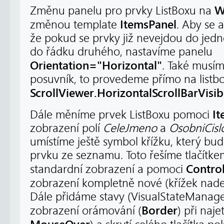
W
Změnu panelu pro prvky ListBoxu na
ItemsPanel
změnou template
. Aby se 
že pokud se prvky již nevejdou do je
do řádku druhého, nastavíme panelu
Orientation="Horizontal"
. Také musím
posuvník, to provedeme přímo na listb
ScrollViewer.HorizontalScrollBarVisib
I
Dále měníme prvek ListBoxu pomoci
zobrazení polí
CeleJmeno
a
OsobniCisl
umístíme ještě symbol křížku, který bud
prvku ze seznamu. Toto řešíme tlačítk
Contro
standardní zobrazení a pomoci
zobrazení kompletně nové (křížek na
Dále přidáme stavy (VisualStateManage
Border
zobrazení orámování (
) při naje