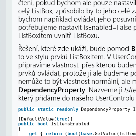
čtení, pokud bychom ale pouze nastavi
celý ListBox, způsobilo by to jeho celé
bychom například ovládat jeho posuvní
potřebujeme nastavit IsEnabled=False
ListBoxItem uvnitř ListBoxu.
B
Řešení, které zde ukáži, bude pomoci
to ve stylu prvků ListBoxItem. V UserCon
připravíme vlastnost, přes kterou bud
prvků ovládat, protože jí ale budeme p
nemůže to být vlastnost normální, ale 
DependencyProperty
. Nazveme jí
IsI
který přidáme do našeho UserControlu
public
static
readonly
DependencyProperty I
[DefaultValue(
true
)]
public
bool
IsItemsEnabled
{
get
{ 
return
(
bool
)
base
.GetValue(IsItem