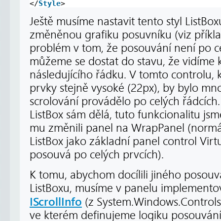
</
Style
>
Ještě musíme nastavit tento styl ListB
změněnou grafiku posuvníku (viz příklad
problém v tom, že posouvání není po ce
můžeme se dostat do stavu, že vidíme 
následujícího řádku. V tomto controlu, 
prvky stejně vysoké (22px), by bylo mn
scrolování provádělo po celých řádcích.
ListBox sám dělá, tuto funkcionalitu jsme
mu změnili panel na WrapPanel (normá
ListBox jako základní panel control Virt
posouvá po celých prvcích).
K tomu, abychom docílili jiného posouv
ListBoxu, musíme v panelu implementov
IScrollInfo
(z System.Windows.Controls.
ve kterém definujeme logiku posouvání