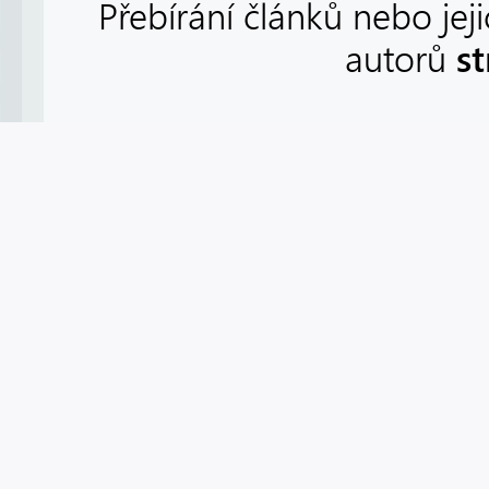
Přebírání článků nebo jej
s
autorů