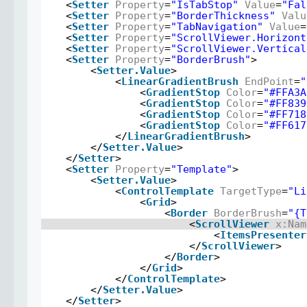
<
Setter
Property
=
"IsTabStop"
Value
=
"Fal
<
Setter
Property
=
"BorderThickness"
Valu
<
Setter
Property
=
"TabNavigation"
Value
=
<
Setter
Property
=
"ScrollViewer.Horizont
<
Setter
Property
=
"ScrollViewer.Vertical
<
Setter
Property
=
"BorderBrush"
>
<
Setter.Value
>
<
LinearGradientBrush
EndPoint
=
"
<
GradientStop
Color
=
"#FFA3A
<
GradientStop
Color
=
"#FF839
<
GradientStop
Color
=
"#FF718
<
GradientStop
Color
=
"#FF617
</
LinearGradientBrush
>
</
Setter.Value
>
</
Setter
>
<
Setter
Property
=
"Template"
>
<
Setter.Value
>
<
ControlTemplate
TargetType
=
"Li
<
Grid
>
<
Border
BorderBrush
=
"{T
<
ScrollViewer
x:Nam
<
ItemsPresenter
</
ScrollViewer
>
</
Border
>
</
Grid
>
</
ControlTemplate
>
</
Setter.Value
>
</
Setter
>