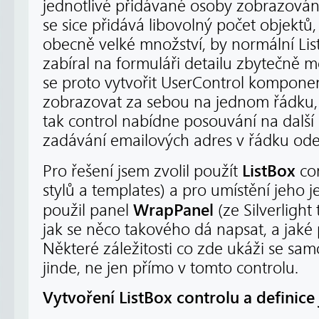
jednotlivé přidávané osoby zobrazován
se sice přidává libovolný počet objektů,
obecně velké množství, by normální Li
zabíral na formuláři detailu zbytečně 
se proto vytvořit UserControl kompone
zobrazovat za sebou na jednom řádku,
tak control nabídne posouvání na další 
zadávání emailových adres v řádku odes
ListBox
Pro řešení jsem zvolil použít
co
stylů a templates) a pro umístění jeho 
WrapPanel
použil panel
(ze Silverlight
jak se něco takového dá napsat, a jaké 
Některé záležitosti co zde ukáži se samo
jinde, ne jen přímo v tomto controlu.
Vytvoření ListBox controlu a definic