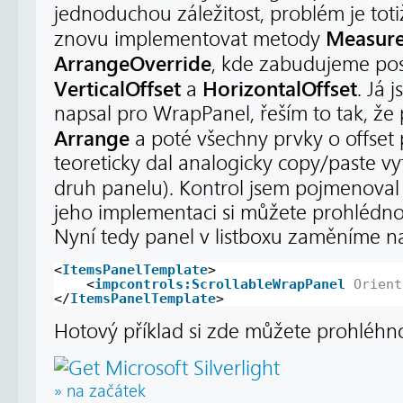
jednoduchou záležitost, problém je toti
Measure
znovu implementovat metody
ArrangeOverride
, kde zabudujeme po
VerticalOffset
HorizontalOffset
a
. Já 
napsal pro WrapPanel, řeším to tak, že
Arrange
a poté všechny prvky o offset
teoreticky dal analogicky copy/paste vytv
druh panelu). Kontrol jsem pojmenova
jeho implementaci si můžete prohlédn
Nyní tedy panel v listboxu zaměníme na
<
ItemsPanelTemplate
>
<
impcontrols:ScrollableWrapPanel
Orient
</
ItemsPanelTemplate
>
Hotový příklad si zde můžete prohléhn
» na začátek