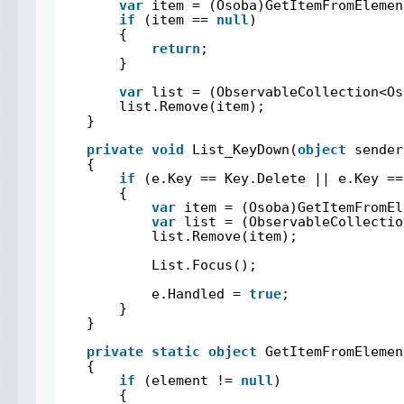
var
item = (Osoba)GetItemFromElemen
if
(item == 
null
)
{
return
;
}
var
list = (ObservableCollection<Os
list.Remove(item);
}
private
void
List_KeyDown(
object
sender
{
if
(e.Key == Key.Delete || e.Key ==
{
var
item = (Osoba)GetItemFromEl
var
list = (ObservableCollectio
list.Remove(item);
List.Focus();
e.Handled = 
true
;
}
}
private
static
object
GetItemFromElemen
{
if
(element != 
null
)
{