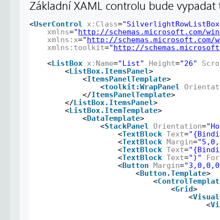
Základní XAML controlu bude vypadat t
<
UserControl
x:Class
=
"SilverlightRowListBox
xmlns
=
"
http://schemas.microsoft.com/win
xmlns:x
=
"
http://schemas.microsoft.com/w
xmlns:toolkit
=
"
http://schemas.microsoft
<
ListBox
x:Name
=
"List"
Height
=
"26"
Scro
<
ListBox.ItemsPanel
>
<
ItemsPanelTemplate
>
<
toolkit:WrapPanel
Orientat
</
ItemsPanelTemplate
>
</
ListBox.ItemsPanel
>
<
ListBox.ItemTemplate
>
<
DataTemplate
>
<
StackPanel
Orientation
=
"Ho
<
TextBlock
Text
=
"{Bindi
<
TextBlock
Margin
=
"5,0,
<
TextBlock
Text
=
"{Bindi
<
TextBlock
Text
=
")"
For
<
Button
Margin
=
"3,0,0,0
<
Button.Template
>
<
ControlTemplat
<
Grid
>
<
Visual
<
Vi