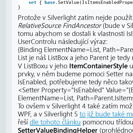
set
{ 
base
.SetValue(IsItemsEnabledPrope
}
Protože v Silverlight zatím nejde použí
RelativeSource FindAncestor
(bude v Sil
tomu abychom se dostali k vlastnosti I
UserControlu následující výraz:
{Binding ElementName=List, Path=Paren
List je náš ListBox a jeho Parent je tedy
ItemContainerStyle
V ListBoxu v jeho
u
prvky, v něm budeme pomoci Setter nas
IsEnabled, potřebujeme tedy něco tako
<Setter Property="IsEnabled" Value="{
ElementName=List, Path=Parent.IsItem
To ovšem v Silverlight 4 také zatím mo
WPF, a v Silverlight 5
to již bude také 
řeší
dle tohoto článku
pomocnou třído
SetterValueBindingHelper
(prohlédnou