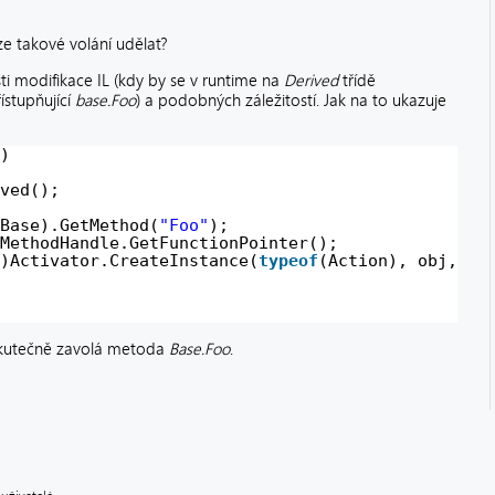
ze takové volání udělat?
ti modifikace IL (kdy by se v runtime na
Derived
třídě
stupňující
base.Foo
) a podobných záležitostí. Jak na to ukazuje
)
ved();
Base).GetMethod(
"Foo"
);
MethodHandle.GetFunctionPointer();
)Activator.CreateInstance(
typeof
(Action), obj, ft
kutečně zavolá metoda
Base.Foo
.