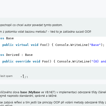
pochopil co chcel autor povedat tymto postom.
 z potomka volat bazovu metodu? - Ved to je zakladna sucast OOP.
ass
Base
public
virtual
void
Foo() { Console.WriteLine(
"Base"
);
ass
Derived : Base
public
override
void
Foo() { Console.WriteLine(
"{0} an
-1
lásit spam
/
1
base
MyBase
 klíčového slova
(
ve VB.NET) v implementaci odvozené třídy článek 
jmě naprosto standardní, správné a běžné.
se zabývá reflexí a tím jestli lze principy OOP při volání metody odvozené třídy 
ěli dělat).