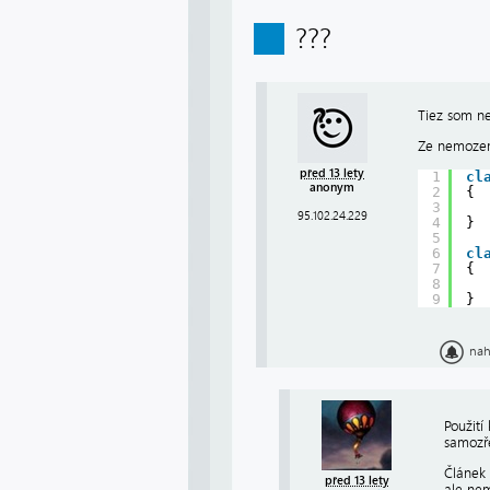
???
Tiez som ne
Ze nemozem
před 13 lety
1
cl
anonym
2
{
3
95.102.24.229
4
}
5
6
cl
7
{
8
9
}
nah
Použití
samozře
Článek 
před 13 lety
ale nem