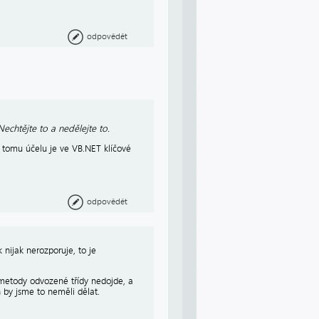
odpovědět
chtějte to a nedělejte to.
 k tomu účelu je ve VB.NET klíčové
odpovědět
nijak nerozporuje, to je
í metody odvozené třídy nedojde, a
 by jsme to neměli dělat.