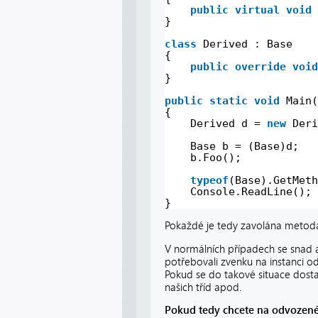
public
virtual
void
}
class
Derived : Base
{
public
override
void
}
public
static
void
Main(
{
Derived d = 
new
Deri
Base b = (Base)d;
b.Foo();
typeof
(Base).GetMeth
Console.ReadLine();
}
Pokaždé je tedy zavolána meto
V normálních případech se snad an
potřebovali zvenku na instanci od
Pokud se do takové situace dost
našich tříd apod.
Pokud tedy chcete na odvozené 