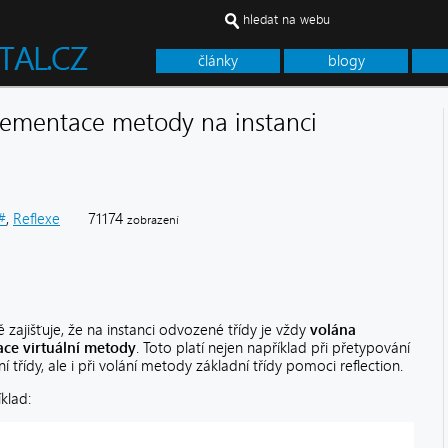
hledat na webu
články
blogy
lementace metody na instanci
#
,
Reflexe
71174
zobrazení
 zajišťuje, že na instanci odvozené třídy je vždy
volána
ce virtuální metody
. Toto platí nejen například při přetypování
 třídy, ale i při volání metody základní třídy pomoci reflection.
klad: