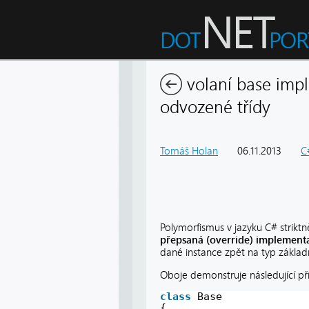
volaní base imp
odvozené třídy
Tomáš Holan
06.11.2013
C
Polymorfismus v jazyku C# striktně
přepsaná (override) implementa
dané instance zpět na typ základní
Oboje demonstruje následující pří
class
Base
{