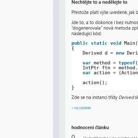
Nechtějte to a nedělejte to
.
Přestože platí výše uvedené, jak l
Jde to, a to dokonce i bez nutnos
“dogenerovala” nová metoda zpří
následující kód:
public
static
void
Main(
{
Derived d = 
new
Deri
var
method = 
typeof
(
IntPtr ftn = method.
var
action = (Action
action();
}
Zde se na instanci třídy
Derived
s
» na začátek
hodnocení článku
0