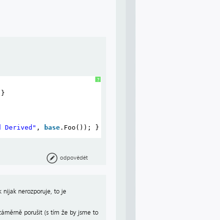
?
 }
d Derived"
, 
base
.Foo()); }
odpovědět
nijak nerozporuje, to je
záměrně porušit (s tím že by jsme to