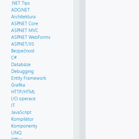
.NET Tips
ADO.NET
Architektura
ASP.NET Core
ASP.NET MVC
ASP.NET WebForms
ASP.NET/IIS
Bezpečnost
C#
Databáze
Debugging
Entity Framework
Grafika
HTTP/HTML
I/O operace
IT
JavaScript
Kompilátor
Komponenty
LINQ