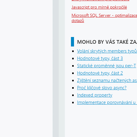
Javascript pro mírně pokročilé
Microsoft SQL Server - optimalizace
dotazů
MOHLO BY VÁS TAKÉ ZA
Volání skrytých members typů
Hodnotové typy, část 3
Statické proměnné jsou per-T
Hodnotové typy, část 2
Zjištění seznamu načtených ass
Proč klíčové slovo async?
Indexed property
Implementace porovnávání u r