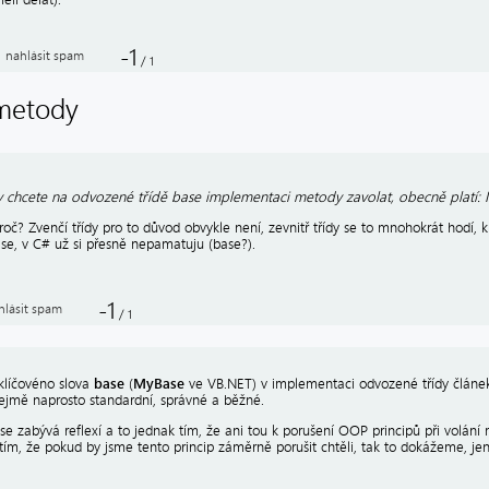
-1
nahlásit spam
/
1
 metody
 chcete na odvozené třídě base implementaci metody zavolat, obecně platí: Ne
roč? Zvenčí třídy pro to důvod obvykle není, zevnitř třídy se to mnohokrát hodí,
se, v C# už si přesně nepamatuju (base?).
-1
hlásit spam
/
1
base
MyBase
 klíčovéno slova
(
ve VB.NET) v implementaci odvozené třídy článek 
jmě naprosto standardní, správné a běžné.
se zabývá reflexí a to jednak tím, že ani tou k porušení OOP principů při volán
tím, že pokud by jsme tento princip záměrně porušit chtěli, tak to dokážeme, jen