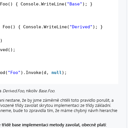
Foo() { Console.WriteLine(
"Base"
); }
Foo() { Console.WriteLine(
"Derived"
); }
)
ved();
od(
"Foo"
).Invoke(d, 
null
);
da
Derived.Foo
, nikoliv
Base.Foo
.
i nestane, že by jsme záměrně chtěli toto pravidlo porušit, a
vozené třídy zavolat skrytou implementaci ze třídy základní.
aneme, bude to zpravidla tím, že máme chybný návrh hierarchie
třídě base implementaci metody zavolat, obecně platí: