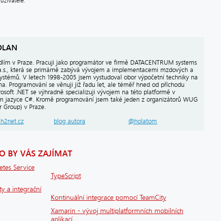
uživatelé.
OLAN
dlím v Praze. Pracuji jako programátor ve firmě DATACENTRUM systems
 a.s., která se primárně zabývá vývojem a implementacemi mzdových a
systémů. V letech 1998-2005 jsem vystudoval obor výpočetní techniky na
a. Programování se věnuji již řadu let, ale téměř hned od příchodu
osoft .NET se výhradně specializuji vývojem na této platformě v
m jazyce C#. Kromě programování jsem také jeden z organizátorů WUG
 Group) v Praze.
.h2net.cz
blog autora
@holatom
 BY VÁS ZAJÍMAT
etes Service
TypeScript
ty a integrační
Kontinuální integrace pomocí TeamCity
Xamarin - vývoj multiplatformních mobilních
aplikací