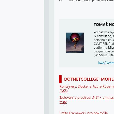
Hodnotit mohou jen registrované 
TOMÁŠ H
Pocházím i by
& consulting,
personálních 
ČVUT FEL Prah
platformy Micr
programovací
(Windows User
http://www
DOTNETCOLLEGE: MOHLO
Kontejnery, Docker a Azure Kubern
(AKS)
Testování v prostředí .NET - unit tes
testy
Entity Framework pro pokročilé