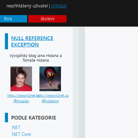
nepřihlášený uživatel |
přihlásit
fóra
školení
NULL REFERENCE
EXCEPTION
Vývojářský blog Jana Holana a
Tomáše Holana
http://www.h2net.cz
http://www.h2net.cz
@holaJan
@holatom
PODLE KATEGORIE
.NET
.NET Core