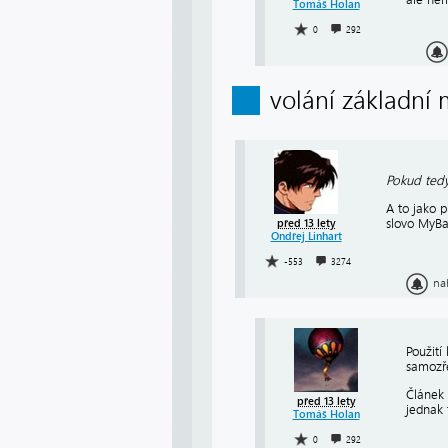
Tomáš Holan
0
292
volání základní
Pokud tedy
A to jako p
slovo MyBa
před 13 lety
Ondřej Linhart
-553
3274
na
Použití
samozře
Článek 
před 13 lety
jednak 
Tomáš Holan
0
292