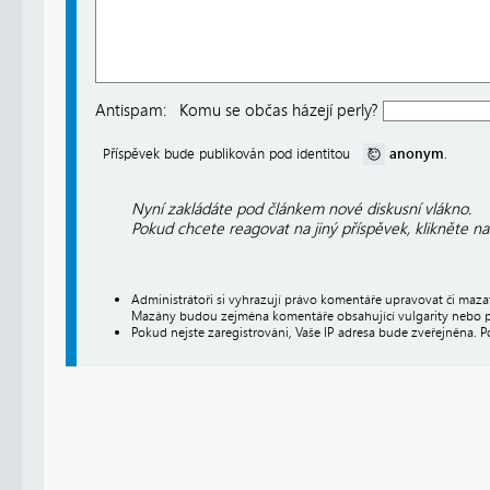
Antispam:
Komu se občas házejí perly?
anonym
Příspěvek bude publikován pod identitou
.
Nyní zakládáte pod článkem nové diskusní vlákno.
Pokud chcete reagovat na jiný příspěvek, klikněte n
Administrátoři si vyhrazují právo komentáře upravovat či maz
Mazány budou zejména komentáře obsahující vulgarity nebo p
Pokud nejste zaregistrováni, Vaše IP adresa bude zveřejněna. P