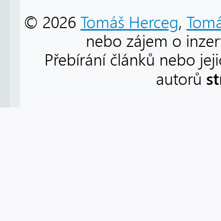
© 2026
Tomáš Herceg
,
Tomá
nebo zájem o inzert
Přebírání článků nebo jej
s
autorů