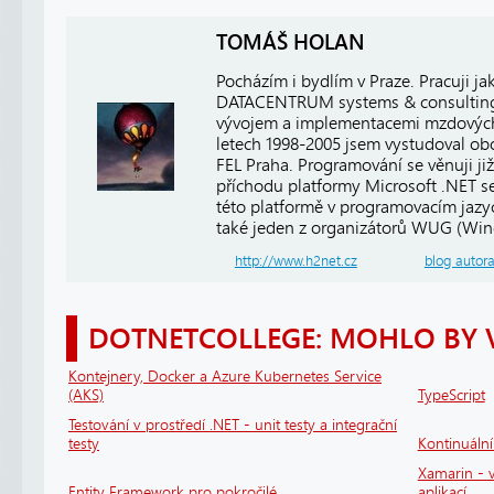
TOMÁŠ HOLAN
Pocházím i bydlím v Praze. Pracuji j
DATACENTRUM systems & consulting, 
vývojem a implementacemi mzdových
letech 1998-2005 jsem vystudoval ob
FEL Praha. Programování se věnuji již
příchodu platformy Microsoft .NET se
této platformě v programovacím jaz
také jeden z organizátorů WUG (Win
http://www.h2net.cz
blog autor
DOTNETCOLLEGE: MOHLO BY 
Kontejnery, Docker a Azure Kubernetes Service
(AKS)
TypeScript
Testování v prostředí .NET - unit testy a integrační
testy
Kontinuáln
Xamarin - v
Entity Framework pro pokročilé
aplikací