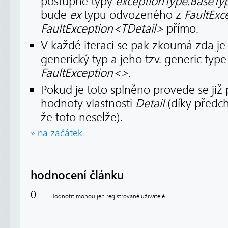
postupně typy
exceptionType.BaseTy
bude
ex
typu odvozeného z
FaultExc
FaultException<TDetail>
přímo.
V každé iteraci se pak zkoumá zda j
generický typ a jeho tzv. generic type
FaultException<>
.
Pokud je toto splněno provede se již 
hodnoty vlastnosti
Detail
(díky předch
že toto neselže).
» na začátek
hodnocení článku
0
Hodnotit mohou jen registrované uživatelé.