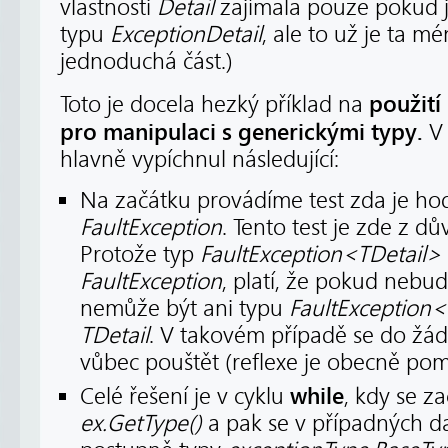
vlastnosti
Detail
zajímala pouze pokud 
typu
ExceptionDetail
, ale to už je ta m
jednoduchá část.)
použití 
Toto je docela hezký příklad na
pro manipulaci s generickými typy.
V 
hlavně vypíchnul následující:
Na začátku provádíme test zda je h
FaultException
. Tento test je zde z d
Protože typ
FaultException<TDetail>
FaultException
, platí, že pokud nebu
nemůže být ani typu
FaultException<
TDetail
. V takovém případě se do žá
vůbec pouštět (reflexe je obecně pom
while
Celé řešení je v cyklu
, kdy se 
ex.GetType()
a pak se v případných da