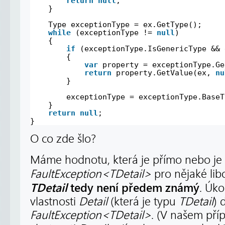
return
null
;
}
Type exceptionType = ex.GetType();
while
(exceptionType != 
null
)
{
if
(exceptionType.IsGenericType && 
{
var
property = exceptionType.Ge
return
property.GetValue(ex, 
nu
}
exceptionType = exceptionType.BaseT
}
return
null
;
}
O co zde šlo?
Máme hodnotu, která je přímo nebo je
FaultException<TDetail>
pro nějaké li
TDetail
tedy není předem známý
. Úko
vlastnosti
Detail
(která je typu
TDetail
) 
FaultException<TDetail>
. (V našem pří