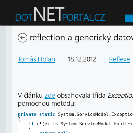
reflection a generický dato
Tomáš Holan
18.12.2012
Reflexe
V článku
zde
obsahovala třída
Exceptio
pomocnou metodu:
private
static
System.ServiceModel.Exceptio
{
if
(!(ex 
is
System.ServiceModel.FaultEx
{