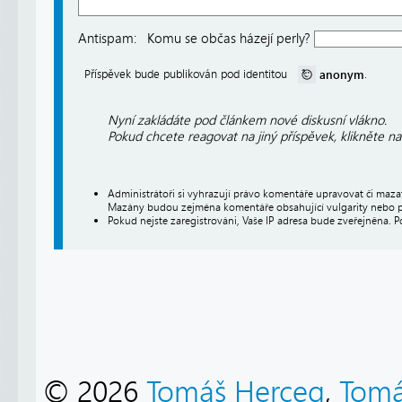
Antispam:
Komu se občas házejí perly?
anonym
Příspěvek bude publikován pod identitou
.
Nyní zakládáte pod článkem nové diskusní vlákno.
Pokud chcete reagovat na jiný příspěvek, klikněte n
Administrátoři si vyhrazují právo komentáře upravovat či maz
Mazány budou zejména komentáře obsahující vulgarity nebo p
Pokud nejste zaregistrováni, Vaše IP adresa bude zveřejněna. P
© 2026
Tomáš Herceg
,
Tomá