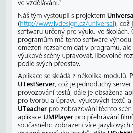
ve vzdělávání."
Universa
Náš tým vystoupil s projektem
(
http://www.lvdesign.cz/universal
), což
softwaru určený pro výuku ve školách.
programům má tento software výhodu v 
omezen rozsahem dat v programu, ale
výukové scény upravovat, libovolně roz
podle svých představ.
Aplikace se skládá z několika modulů. P
UTestServer
, což je jednoduchý server
provozování testů, dále je obsažena ap
pro tvorbu a úpravu výukových textů a 
UTeacher
pro zobrazování těchto scén
UMPlayer
aplikace
pro přehrávání fil
současného zobrazení více jazykových ve