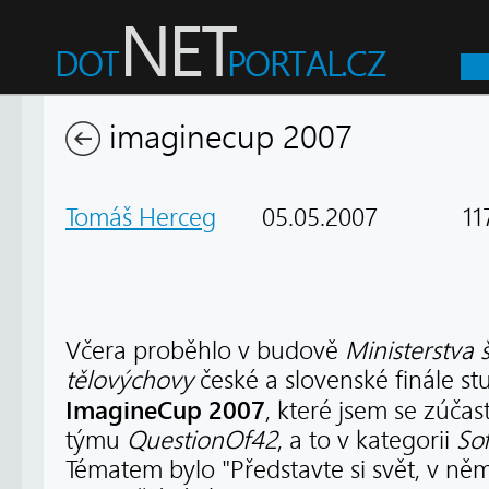
imaginecup 2007
Tomáš Herceg
05.05.2007
117
Včera proběhlo v budově
Ministerstva 
tělovýchovy
české a slovenské finále s
ImagineCup 2007
, které jsem se zúčas
týmu
QuestionOf42
, a to v kategorii
So
Tématem bylo "Představte si svět, v n