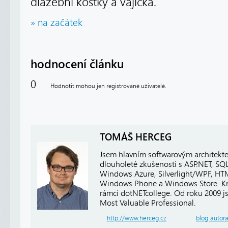
dlažební kostky a vajíčka.
» na začátek
hodnocení článku
0
Hodnotit mohou jen registrované uživatelé.
TOMÁŠ HERCEG
Jsem hlavním softwarovým architekt
dlouholeté zkušenosti s ASP.NET, SQ
Windows Azure, Silverlight/WPF, HTM
Windows Phone a Windows Store. Kro
rámci dotNETcollege. Od roku 2009 j
Most Valuable Professional.
http://www.herceg.cz
blog autor