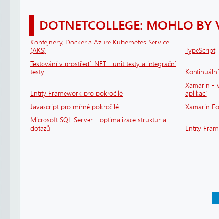
DOTNETCOLLEGE: MOHLO BY 
Kontejnery, Docker a Azure Kubernetes Service
(AKS)
TypeScript
Testování v prostředí .NET - unit testy a integrační
testy
Kontinuáln
Xamarin - v
Entity Framework pro pokročilé
aplikací
Javascript pro mírně pokročilé
Xamarin F
Microsoft SQL Server - optimalizace struktur a
dotazů
Entity Fra