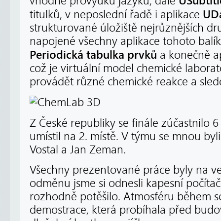
USubtitl
vhodné provýuku jazyků, dále
UDa
titulků, v neposlední řadě i aplikace
strukturované úložiště nejrůznějších dr
napojené všechny aplikace tohoto balík
Periodická tabulka prvků
a konečně a
což je virtuální model chemické labora
provádět různé chemické reakce a sledo
Z České republiky se finále zúčastnilo 
umístil na 2. místě. V týmu se mnou byl
Vostal a Jan Zeman.
Všechny prezentované práce byly na vel
odměnu jsme si odnesli kapesní počíta
rozhodně potěšilo. Atmosféru během so
demostrace, která probíhala před budo