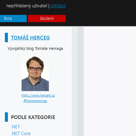
nepřihlášený uživatel |
přihlásit
fóra
školení
TOMÁŠ HERCEG
Vývojářský blog Tomáše Hercega
http://www.herceg.cz
@hercegtomas
PODLE KATEGORIE
.NET
.NET Core