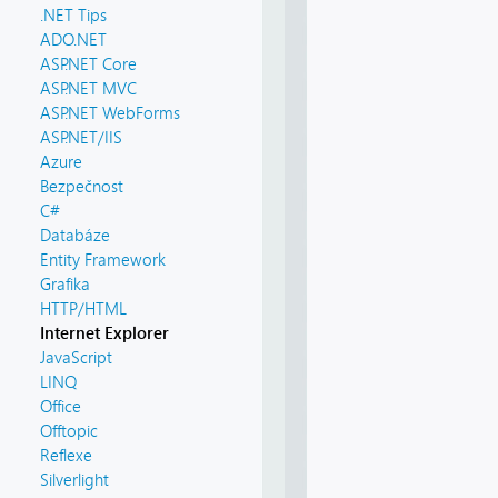
.NET Tips
ADO.NET
ASP.NET Core
ASP.NET MVC
ASP.NET WebForms
ASP.NET/IIS
Azure
Bezpečnost
C#
Databáze
Entity Framework
Grafika
HTTP/HTML
Internet Explorer
JavaScript
LINQ
Office
Offtopic
Reflexe
Silverlight