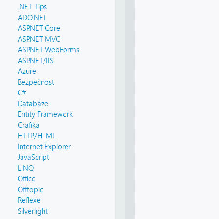
.NET Tips
ADO.NET
ASP.NET Core
ASP.NET MVC
ASP.NET WebForms
ASP.NET/IIS
Azure
Bezpečnost
C#
Databáze
Entity Framework
Grafika
HTTP/HTML
Internet Explorer
JavaScript
LINQ
Office
Offtopic
Reflexe
Silverlight