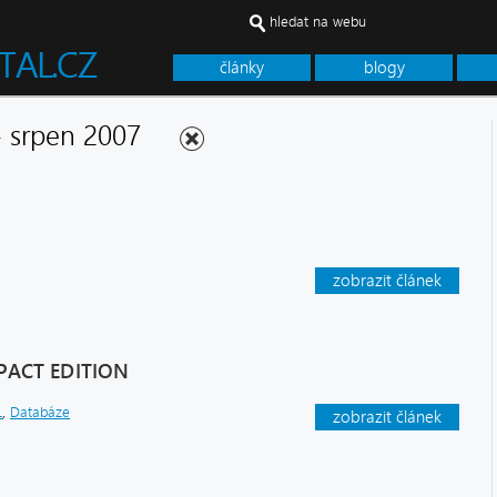
hledat na webu
články
blogy
 - srpen 2007
zobrazit článek
PACT EDITION
L
,
Databáze
zobrazit článek