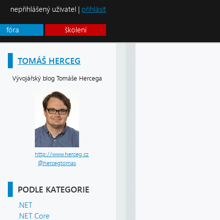
nepřihlášený uživatel |
přihlásit
fóra
školení
TOMÁŠ HERCEG
Vývojářský blog Tomáše Hercega
http://www.herceg.cz
@hercegtomas
PODLE KATEGORIE
.NET
.NET Core