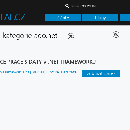
hledat na webu
články
blogy
 - kategorie ado.net
CE PRÁCE S DATY V .NET FRAMEWORKU
ty Framework
,
LINQ
,
ADO.NET
,
Azure
,
Databáze
,
zobrazit článek