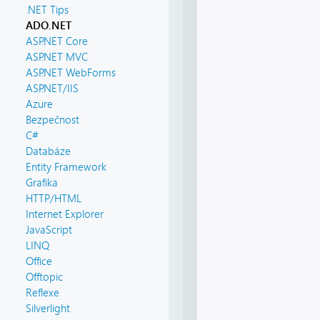
.NET Tips
ADO.NET
ASP.NET Core
ASP.NET MVC
ASP.NET WebForms
ASP.NET/IIS
Azure
Bezpečnost
C#
Databáze
Entity Framework
Grafika
HTTP/HTML
Internet Explorer
JavaScript
LINQ
Office
Offtopic
Reflexe
Silverlight