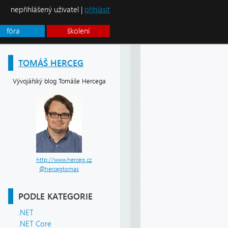
nepřihlášený uživatel |
přihlásit
fóra
školení
TOMÁŠ HERCEG
Vývojářský blog Tomáše Hercega
http://www.herceg.cz
@hercegtomas
PODLE KATEGORIE
.NET
.NET Core