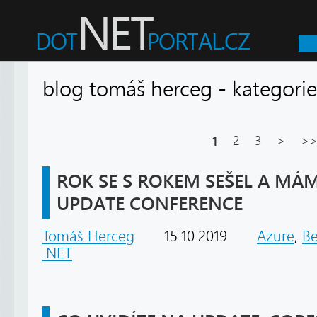
blog tomáš herceg - kategor
1
2
3
>
>
ROK SE S ROKEM SEŠEL A MÁM
UPDATE CONFERENCE
Tomáš Herceg
15.10.2019
Azure
,
B
.NET