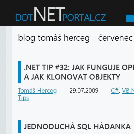
blog tomáš herceg - červe
.NET TIP #32: JAK FUNGUJE O
A JAK KLONOVAT OBJEKTY
Tomáš Herceg
29.07.2009
C#
,
VB.
Tips
JEDNODUCHÁ SQL HÁDANKA