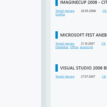
IMAGINECUP 2008 - CI
Tomáš Herceg
20.05.2008
C#
Grafika
MICROSOFT FEST ANEB
Tomáš Herceg
21.10.2007
C#
,
Databáze
,
Office
,
JavaScript
VISUAL STUDIO 2008 
Tomáš Herceg
27.07.2007
C#