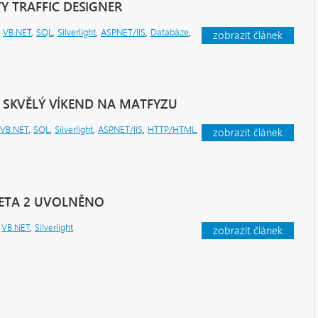
TY TRAFFIC DESIGNER
,
VB.NET
,
SQL
,
Silverlight
,
ASP.NET/IIS
,
Databáze
,
zobrazit článek
 SKVĚLÝ VÍKEND NA MATFYZU
VB.NET
,
SQL
,
Silverlight
,
ASP.NET/IIS
,
HTTP/HTML
,
zobrazit článek
BETA 2 UVOLNĚNO
,
VB.NET
,
Silverlight
zobrazit článek