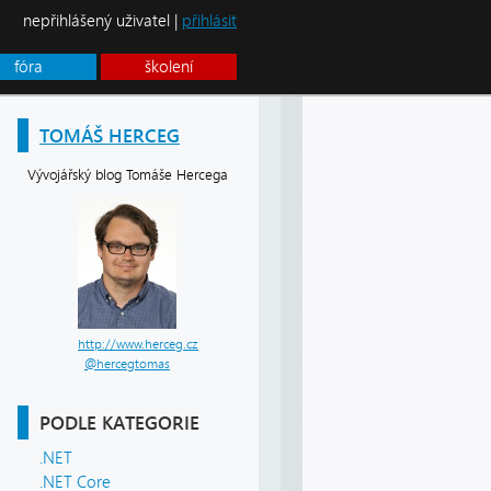
nepřihlášený uživatel |
přihlásit
fóra
školení
TOMÁŠ HERCEG
Vývojářský blog Tomáše Hercega
http://www.herceg.cz
@hercegtomas
PODLE KATEGORIE
.NET
.NET Core