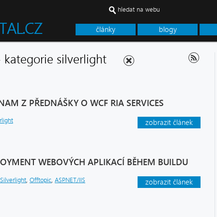
hledat na webu
články
blogy
- kategorie silverlight
AM Z PŘEDNÁŠKY O WCF RIA SERVICES
rlight
zobrazit článek
PLOYMENT WEBOVÝCH APLIKACÍ BĚHEM BUILDU
Silverlight
,
Offtopic
,
ASP.NET/IIS
zobrazit článek