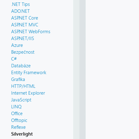
.NET Tips
ADO.NET
ASP.NET Core
ASP.NET MVC
ASP.NET WebForms
ASP.NET/IIS
Azure
Bezpečnost
C#
Databáze
Entity Framework
Grafika
HTTP/HTML
Internet Explorer
JavaScript
LINQ
Office
Offtopic
Reflexe
Silverlight